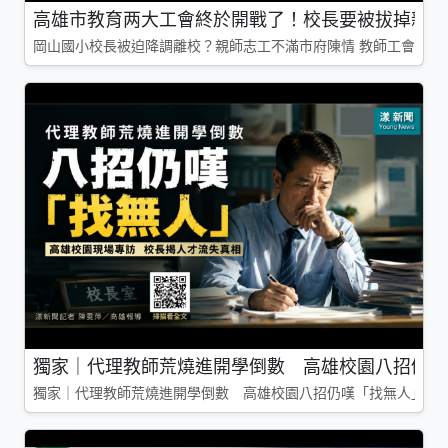
高雄市教育两大工會終於開戰了！校長要被拔掉親師
岡山國小校長被迫降調離校？親師志工不滿市府陳情 教師工會槓上
獨家｜代理教師荒燒進開學倒數 高雄校園八招仍嘆
獨家｜代理教師荒燒進開學倒數 高雄校園八招仍嘆「找無人」