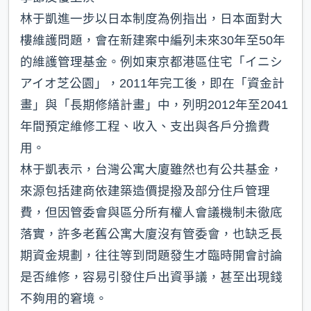
林于凱進一步以日本制度為例指出，日本面對大
樓維護問題，會在新建案中編列未來30年至50年
的維護管理基金。例如東京都港區住宅「イニシ
アイオ芝公園」，2011年完工後，即在「資金計
畫」與「長期修繕計畫」中，列明2012年至2041
年間預定維修工程、收入、支出與各戶分擔費
用。
林于凱表示，台灣公寓大廈雖然也有公共基金，
來源包括建商依建築造價提撥及部分住戶管理
費，但因管委會與區分所有權人會議機制未徹底
落實，許多老舊公寓大廈沒有管委會，也缺乏長
期資金規劃，往往等到問題發生才臨時開會討論
是否維修，容易引發住戶出資爭議，甚至出現錢
不夠用的窘境。