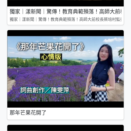
獨家｜漾新聞｜驚傳！教育典範殞落！高師大前校長
獨家｜漾新聞｜驚傳！教育典範殞落！高師大前校長蔡培村監委辭
那年芒果花開了