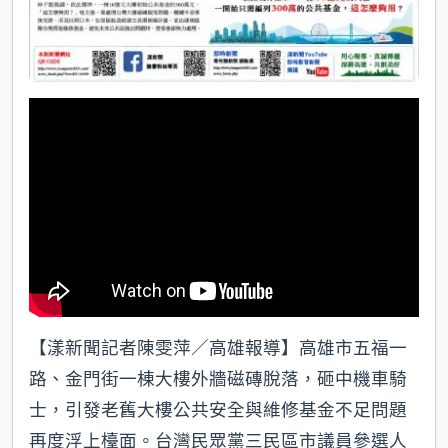
【漾新聞記者陳雯萍／高雄報導】高雄市五福一
路、金門街一棟大樓外牆磁磚脫落，砸中機車騎
士，引發老舊大樓公共安全與維修基金不足問題
再度浮上檯面。台灣民眾黨三民區市議員參選人