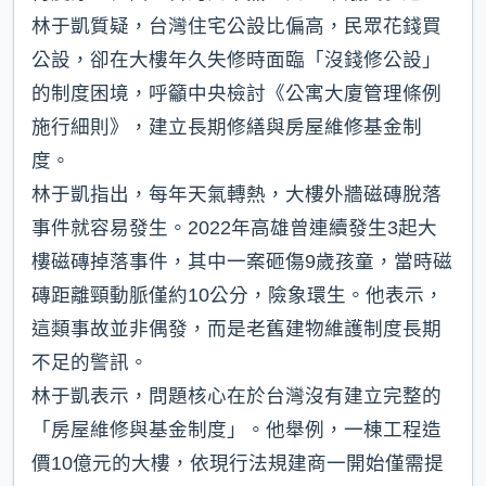
林于凱質疑，台灣住宅公設比偏高，民眾花錢買
公設，卻在大樓年久失修時面臨「沒錢修公設」
的制度困境，呼籲中央檢討《公寓大廈管理條例
施行細則》，建立長期修繕與房屋維修基金制
度。
林于凱指出，每年天氣轉熱，大樓外牆磁磚脫落
事件就容易發生。2022年高雄曾連續發生3起大
樓磁磚掉落事件，其中一案砸傷9歲孩童，當時磁
磚距離頸動脈僅約10公分，險象環生。他表示，
這類事故並非偶發，而是老舊建物維護制度長期
不足的警訊。
林于凱表示，問題核心在於台灣沒有建立完整的
「房屋維修與基金制度」。他舉例，一棟工程造
價10億元的大樓，依現行法規建商一開始僅需提