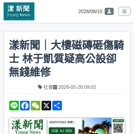
2026/08/10
漾新聞｜大樓磁磚砸傷騎
士 林于凱質疑高公設卻
無錢維修
社會
2026-05-26 09:02
L
F
W
X
S
i
a
e
h
n
c
C
a
e
e
h
r
b
a
e
o
t
o