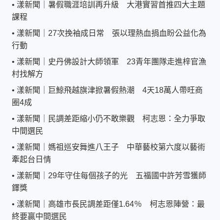
•
漾新聞｜暑假職涯培訓再升級 大港實習首推四大主題
課程
•
漾新聞｜27次挽袖成日常 張以理熱血捐血盼公益化為
行動
•
漾新聞｜史丹佛設計大師領軍 23青年團隊走進梓官漁
村找解方
•
漾新聞｜巨鯨飛越旗津掀暑假熱潮 4天18萬人帶旺商
圈4成
•
漾新聞｜民調差距縮小仍不敢樂觀 柯志恩：全力爭取
中間選民
•
漾新聞｜媽祖巡安舞進八王子 中華藝校第六度以藝術
牽起台日情
•
漾新聞｜29年守住每個孩子的光 五福國中許芳雪獲師
鐸獎
•
漾新聞｜高雄市長民調差距僅1.64％ 柯志恩陣營：最
終要贏中間選民