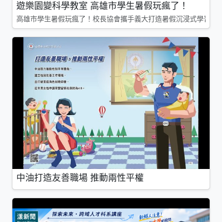
遊樂園變科學教室 高雄市學生暑假玩瘋了！
高雄市學生暑假玩瘋了！校長協會攜手義大打造暑假沉浸式學習基地
中油打造友善職場 推動兩性平權