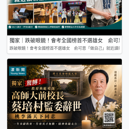
獨家｜跌破眼鏡！會考全國榜首不選雄女 俞可恩「
跌破眼鏡！會考全國榜首不選雄女 俞可恩「做自己」就近讀新莊