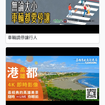
車輛請停讓行人