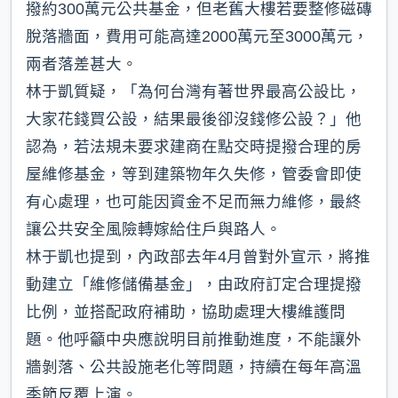
撥約300萬元公共基金，但老舊大樓若要整修磁磚
脫落牆面，費用可能高達2000萬元至3000萬元，
兩者落差甚大。
林于凱質疑，「為何台灣有著世界最高公設比，
大家花錢買公設，結果最後卻沒錢修公設？」他
認為，若法規未要求建商在點交時提撥合理的房
屋維修基金，等到建築物年久失修，管委會即使
有心處理，也可能因資金不足而無力維修，最終
讓公共安全風險轉嫁給住戶與路人。
林于凱也提到，內政部去年4月曾對外宣示，將推
動建立「維修儲備基金」，由政府訂定合理提撥
比例，並搭配政府補助，協助處理大樓維護問
題。他呼籲中央應說明目前推動進度，不能讓外
牆剝落、公共設施老化等問題，持續在每年高溫
季節反覆上演。