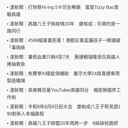
•
漾新聞｜打狗祭Hi-ing 5卡司全解鎖 蛋堡Tizzy Bac首
戰高雄
•
漾新聞｜高雄八王子姊妹情20年 康裕成：珍貴的是一
路同行
•
漾新聞｜4599幅童畫拒毒！港都反毒盃讓孩子一眼識破
「毒偽裝
•
漾新聞｜暑假血庫只剩4至7天 黃捷賴瑞隆號召高雄人
捲袖救急
•
漾新聞｜免費學AI還能領補助 義守大學24席直通車用
製造職場
•
漾新聞｜英美韓百萬YouTuber高雄同台 揭密無國界工
作術
•
漾新聞｜令和8年8月8日迎大吉 康裕成八王子祭見證1
90對新人幸福啟程
•
漾新聞｜高雄八王子締盟20年再跨一步 6姊妹校園把