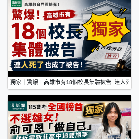
獨家｜驚爆！高雄市有18個校長集體被告 連人死了