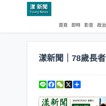
首頁
即時
影音
政治
漾新聞｜78歲長
L
F
W
X
S
i
a
e
h
n
c
C
a
e
e
h
r
b
a
e
o
t
o