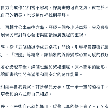
並自力完成作品相當不容易，禪繞畫的可貴之處，就在於
見自己的節奏，也從創作裡找到平靜。
車，再轉乘公車前往六龜，歷經三個多小時車程，只為參
，展現民眾對靜心藝術與閱讀推廣課程的重視。
教學，從「五條線道變成五朵花」開始，引導學員觀察花
越」、「跟隨」等概念，讓抽象的線條變成心靈可感的秩
隨著心緒越平穩，線條也越加繁複細膩。原本簡單的圖形
也讓圖書館空間充滿柔和而安定的創作能量。
際相處與自我覺察。許多學員分享，在一筆一畫的過程中
用更柔和的方式與自己相處。
清楚，回去後自己就能運用，感覺心真的慢下來了。」另