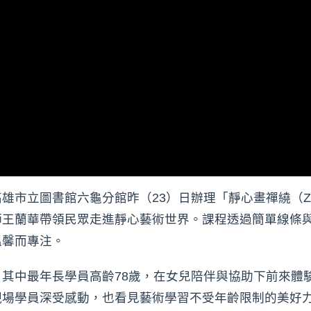
市立圖書館六龜分館昨（23）日辦理「靜心畫禪繞（Zent
師王蘭華帶領民眾走進靜心藝術世界。課程透過簡單線條
溫馨而專注。
其中最年長學員高齡78歲，在女兒陪伴與協助下前來體
現場學員深受感動，也看見藝術學習不受年齡限制的美好