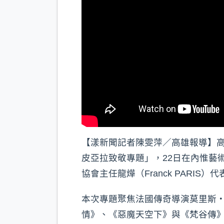
【漾新聞記者陳雯萍／高雄報導】
皮亞拉致敬專題」，22日在內惟藝
協會主任龍燁（Franck PAR
本次專題聚焦法國傳奇導演莫里斯・皮亞
情》、《惡魔天空下》與《梵谷傳