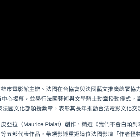
高雄市電影館主辦、法國在台協會與法國藝文推廣總署協
術中心揭幕，並舉行法國藝術與文學騎士勳章授勳儀式。
IS）代表法國文化部頒授勳章，表彰其長年推動台法電影文
拉（Maurice Pialat）創作，精選《我們不會白
》等五部代表作品，帶領影迷重返這位法國影壇「作者怪