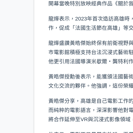
開幕當晚特別放映經典作品《關於
龍燁表示，2023年首次造訪高雄
作，促成「法國生活節在高雄」等
龍燁盛讚黃晧傑始終保有前衛視野與
市電影館積極支持台法沉浸式藝術
他更引用法國導演米歇爾・龔特利
黃晧傑授勳後表示，能獲頒法國藝
文化交流的夥伴。他強調，這份榮
黃晧傑分享，高雄是自己電影工作
而純粹的電影語言，深深影響他對
將合作延伸至VR與沉浸式影像領域