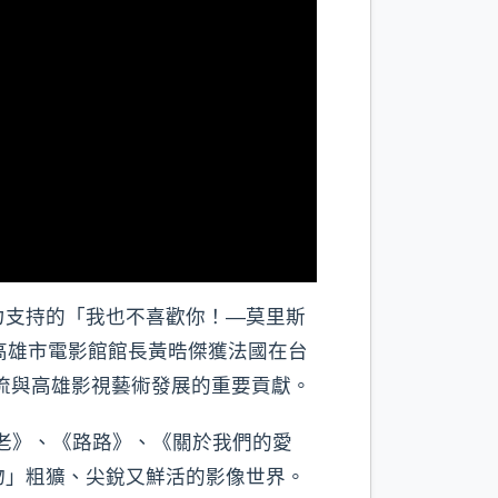
力支持的「我也不喜歡你！—莫里斯
高雄市電影館館長黃晧傑獲法國在台
化交流與高雄影視藝術發展的重要貢獻。
頭到老》、《路路》、《關於我們的愛
物」粗獷、尖銳又鮮活的影像世界。