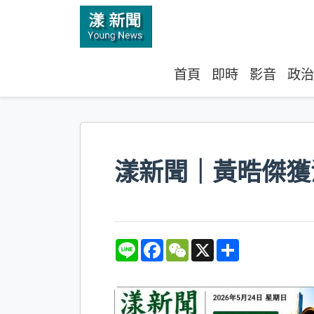
首頁
即時
影音
政治
漾新聞｜黃晧傑獲
L
F
W
X
S
i
a
e
h
n
c
C
a
e
e
h
r
b
a
e
o
t
o