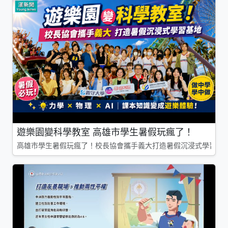
遊樂園變科學教室 高雄市學生暑假玩瘋了！
高雄市學生暑假玩瘋了！校長協會攜手義大打造暑假沉浸式學習基地