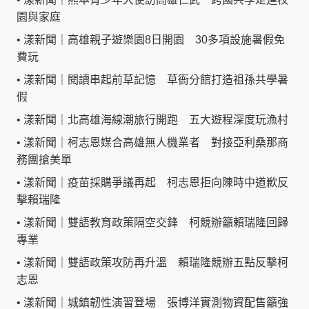
園與家庭
•
漾新聞｜高雄親子遊樂園8日開園 30多項設施暑假免
費玩
•
漾新聞｜閱讀串起前草記憶 草衙分館打造祖孫共學暑
假
•
漾新聞｜北高雄海線潮旅行開跑 五大遊程深度玩漁村
•
漾新聞｜柯志恩媒合高雄無人機業者 對接亞利桑那商
務團搶美單
•
漾新聞｜疫苗採購爭議再起 柯志恩拒向陳時中道歉反
擊賴瑞隆
•
漾新聞｜雙語教育政策隔空交鋒 柯競辦籲賴瑞隆回歸
專業
•
漾新聞｜雙語政策攻防再升溫 賴瑞隆競辦五點反擊柯
志恩
•
漾新聞｜城鎮韌性演習登場 張博洋實測物資配售籲強