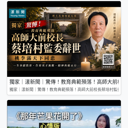
獨家｜漾新聞｜驚傳！教育典範殞落！高師大前校長
獨家｜漾新聞｜驚傳！教育典範殞落！高師大前校長蔡培村監委辭