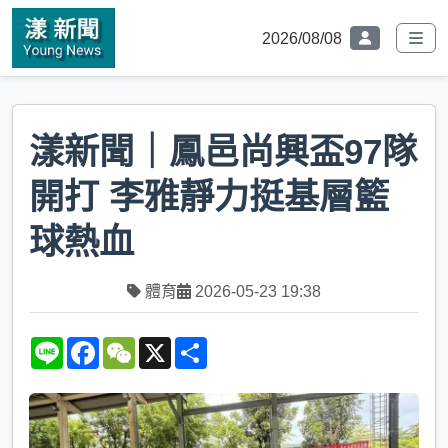
2026/08/08
漾新聞｜鳳邑尚興盃97隊
開打 李雅靜力挺基層籃
球熱血
體育
2026-05-23 19:38
L
F
W
X
S
i
a
e
h
n
c
C
a
e
e
h
r
b
a
e
o
t
o