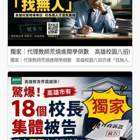
獨家｜代理教師荒燒進開學倒數 高雄校園八招仍嘆
獨家｜代理教師荒燒進開學倒數 高雄校園八招仍嘆「找無人」