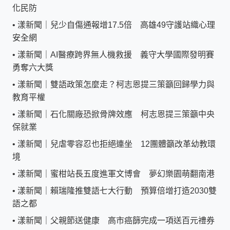
化民防
•
漾新聞｜兒少自傷通報增17.5倍 高雄49守護站織心理
安全網
•
漾新聞｜AI醫療跨界無人機救援 義守大學國際發明賽
勇奪六大獎
•
漾新聞｜雙語政策怎麼走？柯志恩提三策籲回歸學力與
教育平權
•
漾新聞｜石化關廠恐掀骨牌效應 柯志恩提三策籲中央
保就業
•
漾新聞｜兒虐零容忍也拒絕連坐 12團體籲改革幼教環
境
•
漾新聞｜蜜柑站長五度進軍文博會 夢幻樂園萌翻南港
•
漾新聞｜賴瑞隆推雙語七大行動 預算倍增打造2030雙
語之都
•
漾新聞｜父親節送健康 高市癌篩完成一項送百元禮券