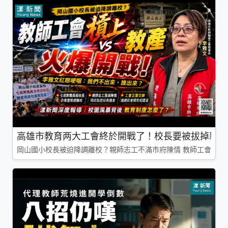
高雄市教育两大工會終於開戰了！校長要被拔掉親師
岡山國小校長被迫降調離校？親師志工不滿市府陳情 教師工會槓上