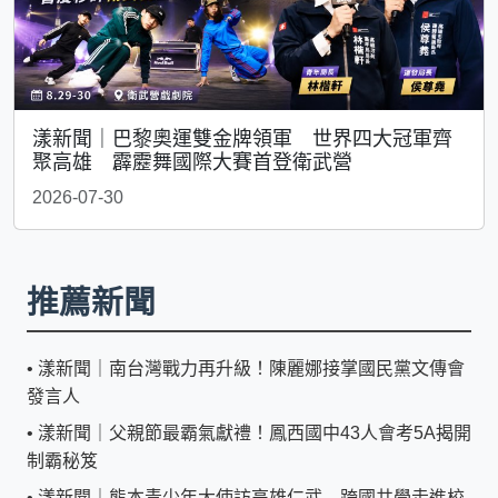
漾新聞｜巴黎奧運雙金牌領軍 世界四大冠軍齊
聚高雄 霹靂舞國際大賽首登衛武營
2026-07-30
推薦新聞
•
漾新聞｜南台灣戰力再升級！陳麗娜接掌國民黨文傳會
發言人
•
漾新聞｜父親節最霸氣獻禮！鳳西國中43人會考5A揭開
制霸秘笈
•
漾新聞｜熊本青少年大使訪高雄仁武 跨國共學走進校