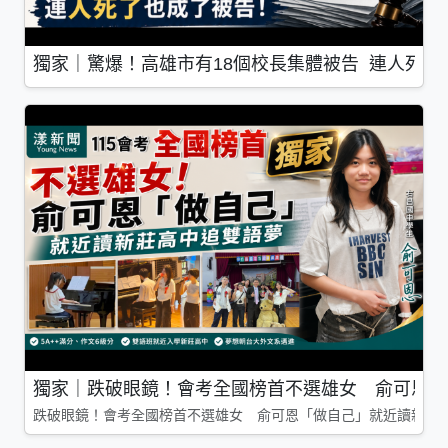
獨家｜驚爆！高雄市有18個校長集體被告 連人死了
獨家｜跌破眼鏡！會考全國榜首不選雄女 俞可恩「
跌破眼鏡！會考全國榜首不選雄女 俞可恩「做自己」就近讀新莊