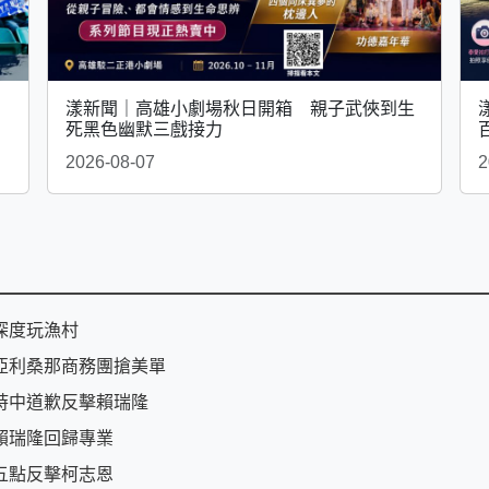
」
漾新聞｜高雄小劇場秋日開箱 親子武俠到生
死黑色幽默三戲接力
2026-08-07
2
深度玩漁村
亞利桑那商務團搶美單
時中道歉反擊賴瑞隆
賴瑞隆回歸專業
五點反擊柯志恩