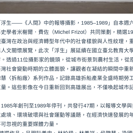
生——《人間》中的報導攝影，1985–1989」自本週
者米榭爾．費佐（Michel Frizot）共同策劃，精選
視臺灣在政治與經濟轉型年代中的社會樣貌與人性紋理，
與人文關懷展覽，此次「浮生」展延續在國立臺北教育大
。透過11位攝影家的鏡頭，從城市街景到農村生活，從
臺灣社會變動時期的立體面貌，讓觀者在凝結的瞬間中重
聰慧〈拆船廠〉系列作品，記錄高雄拆船產業全盛時期勞
重量。這些影像在今日重新回到高雄展出，不僅喚起城市
985年創刊至1989年停刊，共發行47期，以報導文
童處境、環境破壞與社會運動等議題，在經濟快速發展的
不可忽視的重要媒體力量。