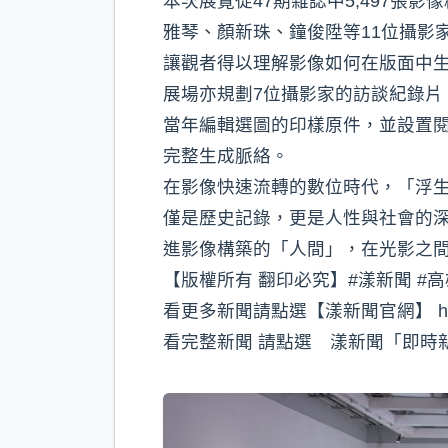
本次展覽從47期雜誌中5,497
雅琴、顏新珠、鐘俊陞等11位攝影
讓觀者得以理解影像如何在版面中
展場亦規劃7位攝影家的訪談紀錄
當年編輯選圖的印樣原件，並設置
完整生成脈絡。
在影像快速流轉的數位時代，「浮生
僅是歷史記錄，更是人性與社會的深
進影像構築的「人間」，在光影之
【版權所有 翻印必究】#漾新聞 #高
看更多新聞請點選【漾新聞官網】 https://
看完整新聞 請點選 漾新聞「即時新聞」 http