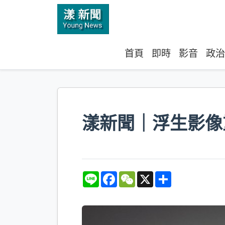
首頁
即時
影音
政治
漾新聞｜浮生影像
L
F
W
X
S
i
a
e
h
n
c
C
a
e
e
h
r
b
a
e
o
t
o