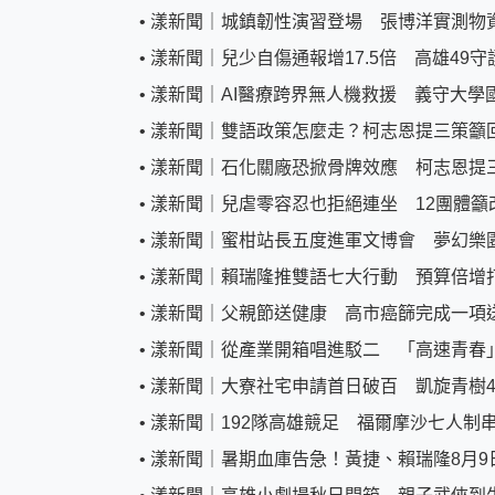
•
漾新聞｜城鎮韌性演習登場 張博洋實測物
•
漾新聞｜兒少自傷通報增17.5倍 高雄49
•
漾新聞｜AI醫療跨界無人機救援 義守大學
•
漾新聞｜雙語政策怎麼走？柯志恩提三策籲
•
漾新聞｜石化關廠恐掀骨牌效應 柯志恩提
•
漾新聞｜兒虐零容忍也拒絕連坐 12團體籲
•
漾新聞｜蜜柑站長五度進軍文博會 夢幻樂
•
漾新聞｜賴瑞隆推雙語七大行動 預算倍增打
•
漾新聞｜父親節送健康 高市癌篩完成一項
•
漾新聞｜從產業開箱唱進駁二 「高速青春」
•
漾新聞｜大寮社宅申請首日破百 凱旋青樹4
•
漾新聞｜192隊高雄競足 福爾摩沙七人制
•
漾新聞｜暑期血庫告急！黃捷、賴瑞隆8月9