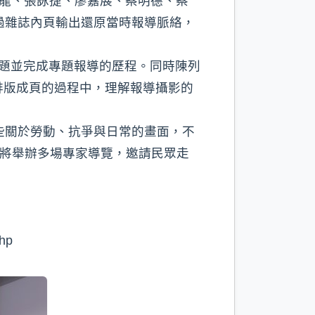
國龍、張詠捷、廖嘉展、蔡明德、蔡
過雜誌內頁輸出還原當時報導脈絡，
題並完成專題報導的歷程。同時陳列
排版成頁的過程中，理解報導攝影的
些關於勞動、抗爭與日常的畫面，不
間將舉辦多場專家導覽，邀請民眾走
p⁠