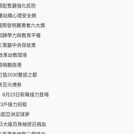
資配售籲強化民防
守護站織心理安全網
國際發明賽勇奪六大獎
回歸學力與教育平權
三策籲中央保就業
改革幼教環境
園萌翻南港
造2030雙語之都
送百元禮券
8月23日新聲接力登場
3戶接力招租
串起亞洲足球夢
日大遠百挽袖號召捐血