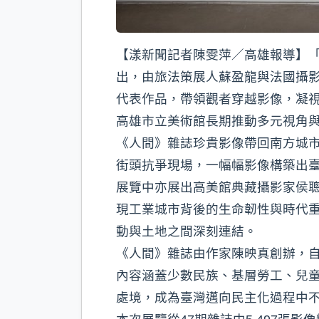
【漾新聞記者陳雯萍／高雄報導】「浮
出，由旅法策展人蘇盈龍與法國攝影史學
代表作品，帶領觀者穿越影像，凝
高雄市立美術館長期推動多元視角
《人間》雜誌珍貴影像帶回南方城市
街頭抗爭現場，一幅幅影像構築出
展覽中亦展出高美館典藏攝影家侯
現工業城市背後的生命韌性與時代
動與土地之間深刻連結。
《人間》雜誌由作家陳映真創辦，自1
內容涵蓋少數民族、基層勞工、兒
處境，成為臺灣邁向民主化過程中