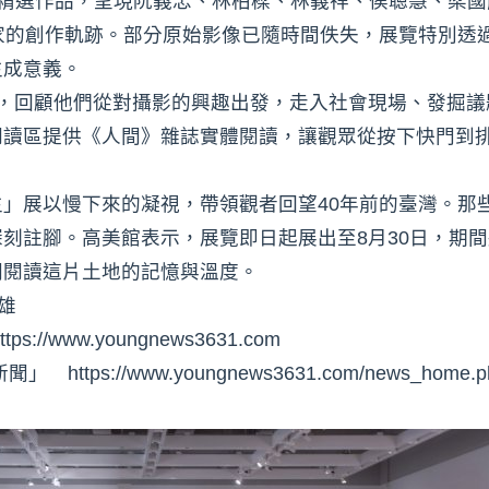
張影像精選作品，呈現阮義忠、林柏樑、林義祥、侯聰慧、梁
家的創作軌跡。部分原始影像已隨時間佚失，展覽特別透
生成意義。
片，回顧他們從對攝影的興趣出發，走入社會現場、發掘議
閱讀區提供《人間》雜誌實體閱讀，讓觀眾從按下快門到
」展以慢下來的凝視，帶領觀者回望40年前的臺灣。那
刻註腳。高美館表示，展覽即日起展出至8月30日，期
間閱讀這片土地的記憶與溫度。
雄
www.youngnews3631.com⁠
s://www.youngnews3631.com/news_home.ph