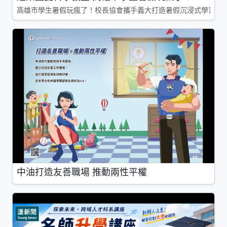
高雄市學生暑假玩瘋了！校長協會攜手義大打造暑假沉浸式學習基地
中油打造友善職場 推動兩性平權