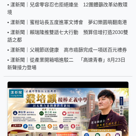
•
漾新聞｜兒虐零容忍也拒絕連坐 12團體籲改革幼教環
境
•
漾新聞｜蜜柑站長五度進軍文博會 夢幻樂園萌翻南港
•
漾新聞｜賴瑞隆推雙語七大行動 預算倍增打造2030雙
語之都
•
漾新聞｜父親節送健康 高市癌篩完成一項送百元禮券
•
漾新聞｜從產業開箱唱進駁二 「高速青春」8月23日
新聲接力登場