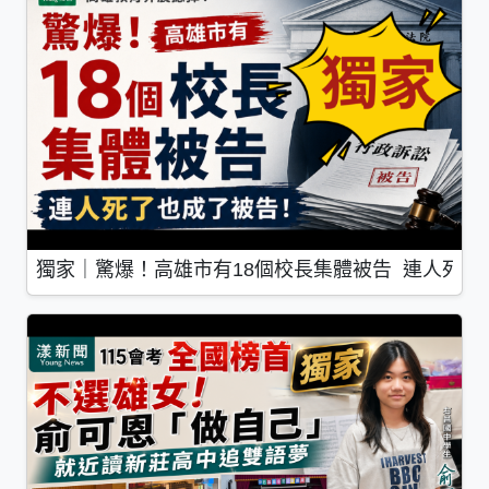
獨家｜驚爆！高雄市有18個校長集體被告 連人死了