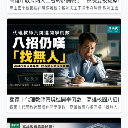
高雄市教育两大工會終於開戰了！校長要被拔掉親師
岡山國小校長被迫降調離校？親師志工不滿市府陳情 教師工會槓上
獨家｜代理教師荒燒進開學倒數 高雄校園八招仍嘆
獨家｜代理教師荒燒進開學倒數 高雄校園八招仍嘆「找無人」