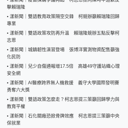
擊賴瑞隆
•
漾新聞｜雙語教育政策隔空交鋒 柯競辦籲賴瑞隆回歸
專業
•
漾新聞｜雙語政策攻防再升溫 賴瑞隆競辦五點反擊柯
志恩
•
漾新聞｜城鎮韌性演習登場 張博洋實測物資配售籲強
化民防
•
漾新聞｜兒少自傷通報增17.5倍 高雄49守護站織心理
安全網
•
漾新聞｜AI醫療跨界無人機救援 義守大學國際發明賽
勇奪六大獎
•
漾新聞｜雙語政策怎麼走？柯志恩提三策籲回歸學力與
教育平權
•
漾新聞｜石化關廠恐掀骨牌效應 柯志恩提三策籲中央
保就業