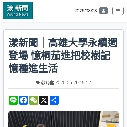
2026/08/08
漾新聞｜高雄大學永續週
登場 憶桐茄進把校樹記
憶種進生活
教育
2026-05-20 19:52
L
F
W
X
S
i
a
e
h
n
c
C
a
e
e
h
r
b
a
e
o
t
o