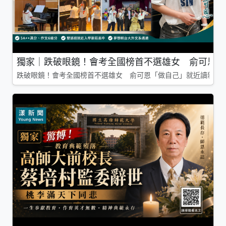
獨家｜跌破眼鏡！會考全國榜首不選雄女 俞可恩「
跌破眼鏡！會考全國榜首不選雄女 俞可恩「做自己」就近讀新莊