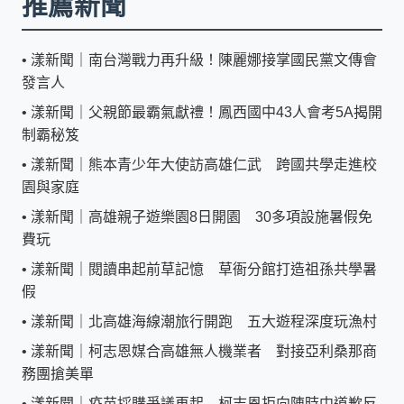
推薦新聞
•
漾新聞｜南台灣戰力再升級！陳麗娜接掌國民黨文傳會
發言人
•
漾新聞｜父親節最霸氣獻禮！鳳西國中43人會考5A揭開
制霸秘笈
•
漾新聞｜熊本青少年大使訪高雄仁武 跨國共學走進校
園與家庭
•
漾新聞｜高雄親子遊樂園8日開園 30多項設施暑假免
費玩
•
漾新聞｜閱讀串起前草記憶 草衙分館打造祖孫共學暑
假
•
漾新聞｜北高雄海線潮旅行開跑 五大遊程深度玩漁村
•
漾新聞｜柯志恩媒合高雄無人機業者 對接亞利桑那商
務團搶美單
•
漾新聞｜疫苗採購爭議再起 柯志恩拒向陳時中道歉反