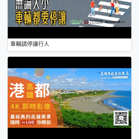
車輛請停讓行人