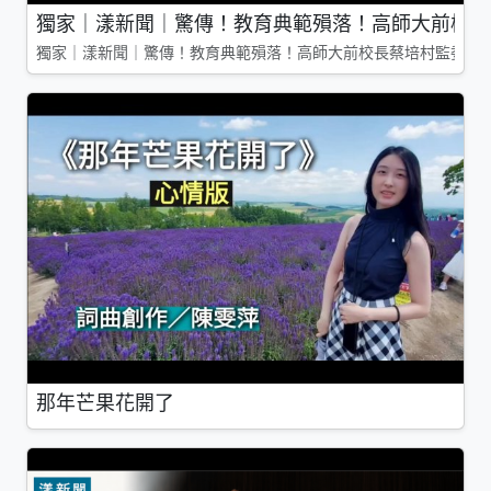
獨家｜漾新聞｜驚傳！教育典範殞落！高師大前校長
獨家｜漾新聞｜驚傳！教育典範殞落！高師大前校長蔡培村監委辭
那年芒果花開了