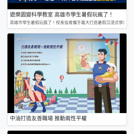
遊樂園變科學教室 高雄市學生暑假玩瘋了！
高雄市學生暑假玩瘋了！校長協會攜手義大打造暑假沉浸式學習基地
中油打造友善職場 推動兩性平權