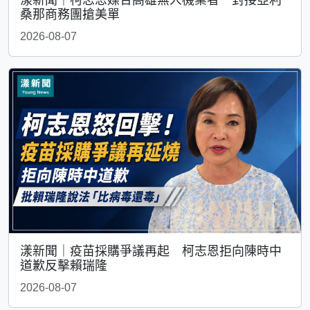
漾新聞｜柯志恩媒合高雄無人機業者 對接亞利
桑那商務團搶美單
2026-08-07
漾新聞｜疫苗採購爭議再起 柯志恩拒向陳時中
道歉反擊賴瑞隆
2026-08-07