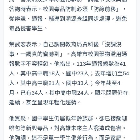
答詢時表示，校園毒品防制必須「防線前移」，
從辨識、通報、輔導到溯源查緝同步處理，避免
毒品侵害學生。
蔡武宏表示，自己調閱教育局資料後「沒調沒
事，一調真的蠻嚇到」，高雄市校園藥物濫用通
報數字不容輕忽。他指出，113年通報總數為41
人，其中高中職18人、國中23人；去年增加至54
人，其中高中職21人、國中33人；今年截至4
月，已有34人，其中高中職24人，顯示問題仍在
延續，甚至呈現年輕化趨勢。
他質疑，國中學生仍屬低年齡族群，卻已接觸咖
啡包等新興毒品，對高雄未來主人翁造成傷害。
他強調，這不是單一學生偏差行為，而是家庭、