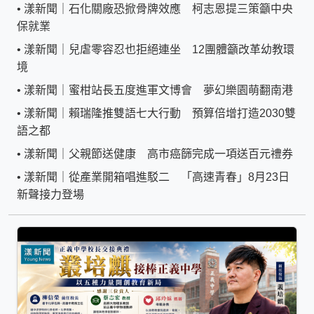
•
漾新聞｜石化關廠恐掀骨牌效應 柯志恩提三策籲中央
保就業
•
漾新聞｜兒虐零容忍也拒絕連坐 12團體籲改革幼教環
境
•
漾新聞｜蜜柑站長五度進軍文博會 夢幻樂園萌翻南港
•
漾新聞｜賴瑞隆推雙語七大行動 預算倍增打造2030雙
語之都
•
漾新聞｜父親節送健康 高市癌篩完成一項送百元禮券
•
漾新聞｜從產業開箱唱進駁二 「高速青春」8月23日
新聲接力登場