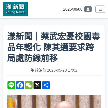
2026/08/08
漾新聞｜蔡武宏憂校園毒
品年輕化 陳其邁要求跨
局處防線前移
政治
2026-05-20 17:02
L
F
W
X
S
i
a
e
h
n
c
C
a
e
e
h
r
b
a
e
o
t
o