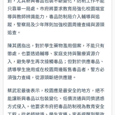
對，尤其新興毒品包裝不斷變化，防制工作不能
只靠單一局處。市府將要求教育局強化校園端宣
導與教師辨識能力，毒品防制局介入輔導與追
蹤，警察局及少年隊則加強校園周邊查緝與源頭
追查。
陳其邁指出，對於學生藥物濫用個案，不能只有
懲處，也要透過輔導、家庭支持與醫療資源介
入，避免學生再次接觸毒品；但對於供應毒品、
誘導學生施用或在校園周邊販售毒品者，警方必
須強力查緝，從源頭斷絕供應鏈。
蔡武宏最後表示，校園應是最安全的地方，絕不
能讓新興毒品以包裝變化、低價流通與同儕誘惑
方式侵入。他要求市府把毒品防制視為教育安全
工程，從老師辨識、學生宣導、家長提醒到警政