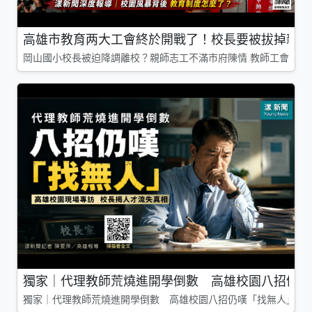
高雄市教育两大工會終於開戰了！校長要被拔掉親師
岡山國小校長被迫降調離校？親師志工不滿市府陳情 教師工會槓上
獨家｜代理教師荒燒進開學倒數 高雄校園八招仍嘆
獨家｜代理教師荒燒進開學倒數 高雄校園八招仍嘆「找無人」