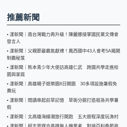
推薦新聞
•
漾新聞｜南台灣戰力再升級！陳麗娜接掌國民黨文傳會
發言人
•
漾新聞｜父親節最霸氣獻禮！鳳西國中43人會考5A揭開
制霸秘笈
•
漾新聞｜熊本青少年大使訪高雄仁武 跨國共學走進校
園與家庭
•
漾新聞｜高雄親子遊樂園8日開園 30多項設施暑假免
費玩
•
漾新聞｜閱讀串起前草記憶 草衙分館打造祖孫共學暑
假
•
漾新聞｜北高雄海線潮旅行開跑 五大遊程深度玩漁村
•
漾新聞｜柯志恩媒合高雄無人機業者 對接亞利桑那商