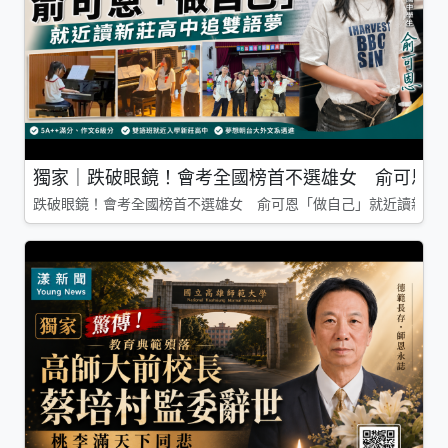
獨家｜跌破眼鏡！會考全國榜首不選雄女 俞可恩「
跌破眼鏡！會考全國榜首不選雄女 俞可恩「做自己」就近讀新莊