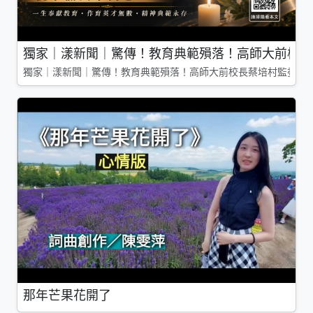
獨家｜漾新聞｜驚傳！教育典範殞落！高師大前校長
獨家｜漾新聞｜驚傳！教育典範殞落！高師大前校長蔡培村監委辭
那年芒果花開了