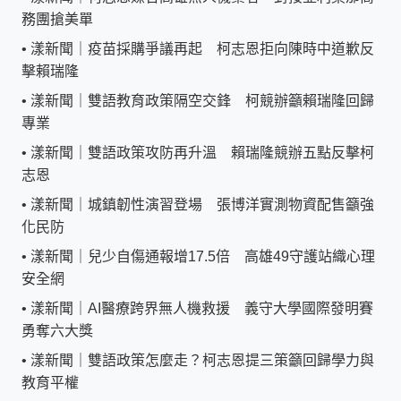
務團搶美單
•
漾新聞｜疫苗採購爭議再起 柯志恩拒向陳時中道歉反
擊賴瑞隆
•
漾新聞｜雙語教育政策隔空交鋒 柯競辦籲賴瑞隆回歸
專業
•
漾新聞｜雙語政策攻防再升溫 賴瑞隆競辦五點反擊柯
志恩
•
漾新聞｜城鎮韌性演習登場 張博洋實測物資配售籲強
化民防
•
漾新聞｜兒少自傷通報增17.5倍 高雄49守護站織心理
安全網
•
漾新聞｜AI醫療跨界無人機救援 義守大學國際發明賽
勇奪六大獎
•
漾新聞｜雙語政策怎麼走？柯志恩提三策籲回歸學力與
教育平權