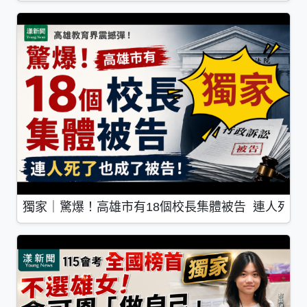
獨家｜驚爆！高雄市有18個校長集體被告 連人死了