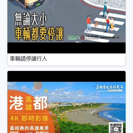
車輛請停讓行人