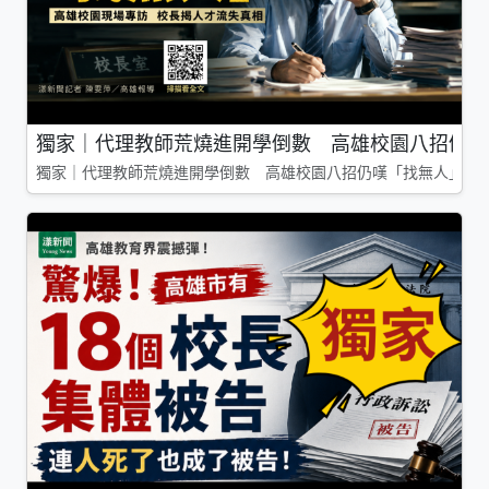
獨家｜代理教師荒燒進開學倒數 高雄校園八招仍嘆
獨家｜代理教師荒燒進開學倒數 高雄校園八招仍嘆「找無人」