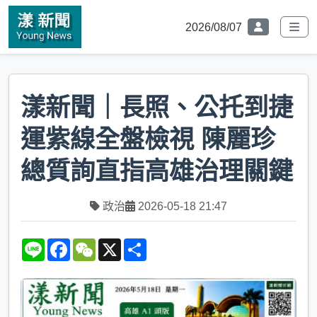
2026/08/07
漾新聞｜長照、公托到捷
運紫線全盤檢視 陳麗珍
總質詢直指高雄治理關鍵
政治
2026-05-18 21:47
L
F
W
X
S
i
a
e
h
n
c
C
a
e
e
h
r
b
a
e
o
t
o