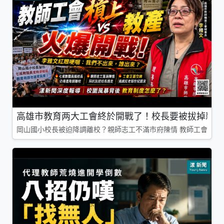
高雄市教育两大工會終於開戰了！校長要被拔掉親師
岡山國小校長被迫降調離校？親師志工不滿市府陳情 教師工會槓上