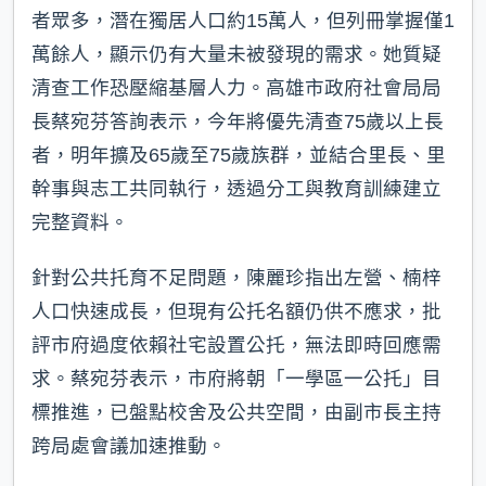
者眾多，潛在獨居人口約15萬人，但列冊掌握僅1
萬餘人，顯示仍有大量未被發現的需求。她質疑
清查工作恐壓縮基層人力。高雄市政府社會局局
長蔡宛芬答詢表示，今年將優先清查75歲以上長
者，明年擴及65歲至75歲族群，並結合里長、里
幹事與志工共同執行，透過分工與教育訓練建立
完整資料。
針對公共托育不足問題，陳麗珍指出左營、楠梓
人口快速成長，但現有公托名額仍供不應求，批
評市府過度依賴社宅設置公托，無法即時回應需
求。蔡宛芬表示，市府將朝「一學區一公托」目
標推進，已盤點校舍及公共空間，由副市長主持
跨局處會議加速推動。