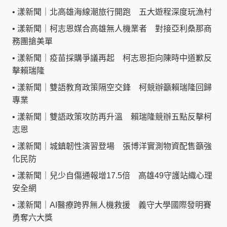
•
漾新聞｜北高雄海線潮旅行開跑 五大遊程深度玩漁村
•
漾新聞｜柯志恩媒合高雄無人機業者 對接亞利桑那商
務團搶美單
•
漾新聞｜疫苗採購爭議再起 柯志恩拒向陳時中道歉反
擊賴瑞隆
•
漾新聞｜雙語教育政策隔空交鋒 柯競辦籲賴瑞隆回歸
專業
•
漾新聞｜雙語政策攻防再升溫 賴瑞隆競辦五點反擊柯
志恩
•
漾新聞｜城鎮韌性演習登場 張博洋實測物資配售籲強
化民防
•
漾新聞｜兒少自傷通報增17.5倍 高雄49守護站織心理
安全網
•
漾新聞｜AI醫療跨界無人機救援 義守大學國際發明賽
勇奪六大獎