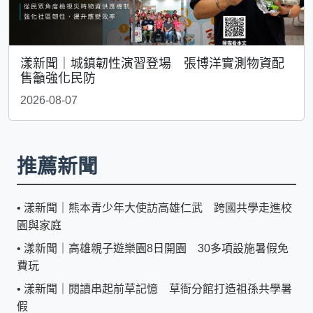
漾新聞｜城鎮韌性演習登場 張博洋實測物資配
售籲強化民防
2026-08-07
推薦新聞
•
漾新聞｜熊本青少年大使訪高雄仁武 跨國共學走進校
園與家庭
•
漾新聞｜高雄親子遊樂園8日開園 30多項設施暑假免
費玩
•
漾新聞｜閱讀串起前草記憶 草衙分館打造祖孫共學暑
假