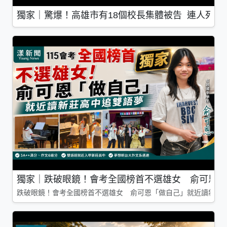
獨家｜驚爆！高雄市有18個校長集體被告 連人死了
獨家｜跌破眼鏡！會考全國榜首不選雄女 俞可恩「
跌破眼鏡！會考全國榜首不選雄女 俞可恩「做自己」就近讀新莊