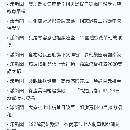
•
漾新聞｜雙語政策怎麼走？柯志恩提三策籲回歸學力與
教育平權
•
漾新聞｜石化關廠恐掀骨牌效應 柯志恩提三策籲中央
保就業
•
漾新聞｜兒虐零容忍也拒絕連坐 12團體籲改革幼教環
境
•
漾新聞｜蜜柑站長五度進軍文博會 夢幻樂園萌翻南港
•
漾新聞｜賴瑞隆推雙語七大行動 預算倍增打造2030雙
語之都
•
漾新聞｜父親節送健康 高市癌篩完成一項送百元禮券
•
漾新聞｜從產業開箱唱進駁二 「高速青春」8月23日
新聲接力登場
•
漾新聞｜大寮社宅申請首日破百 凱旋青樹43戶接力招
租
•
漾新聞｜192隊高雄競足 福爾摩沙七人制串起亞洲足