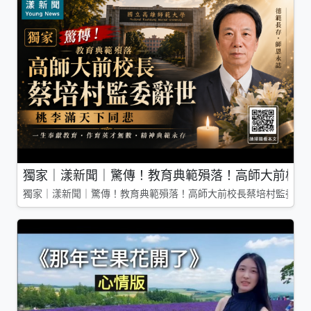
獨家｜漾新聞｜驚傳！教育典範殞落！高師大前校長
獨家｜漾新聞｜驚傳！教育典範殞落！高師大前校長蔡培村監委辭