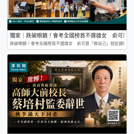
獨家｜跌破眼鏡！會考全國榜首不選雄女 俞可恩「
跌破眼鏡！會考全國榜首不選雄女 俞可恩「做自己」就近讀新莊