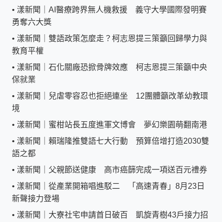
•
漾新聞｜AI醫療跨界無人機救援 義守大學國際發明賽
勇奪六大獎
•
漾新聞｜雙語政策怎麼走？柯志恩提三策籲回歸學力與
教育平權
•
漾新聞｜石化關廠恐掀骨牌效應 柯志恩提三策籲中央
保就業
•
漾新聞｜兒虐零容忍也拒絕連坐 12團體籲改革幼教環
境
•
漾新聞｜蜜柑站長五度進軍文博會 夢幻樂園萌翻南港
•
漾新聞｜賴瑞隆推雙語七大行動 預算倍增打造2030雙
語之都
•
漾新聞｜父親節送健康 高市癌篩完成一項送百元禮券
•
漾新聞｜從產業開箱唱進駁二 「高速青春」8月23日
新聲接力登場
•
漾新聞｜大寮社宅申請首日破百 凱旋青樹43戶接力招