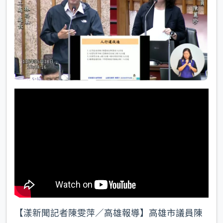
k
【漾新聞記者陳雯萍／高雄報導】高雄市議員陳