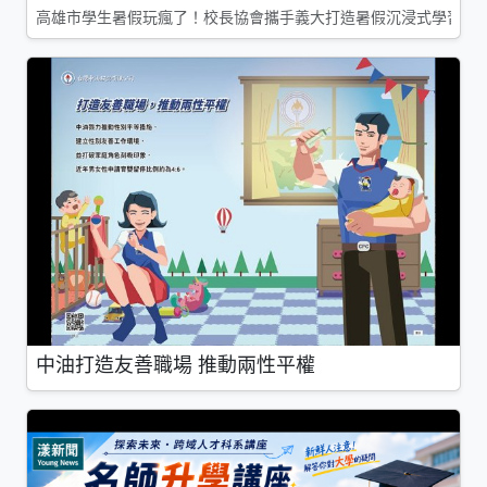
高雄市學生暑假玩瘋了！校長協會攜手義大打造暑假沉浸式學習基地
中油打造友善職場 推動兩性平權