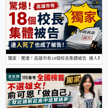
獨家｜驚爆！高雄市有18個校長集體被告 連人死了