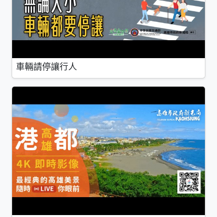
車輛請停讓行人