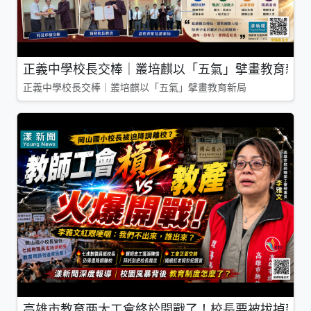
正義中學校長交棒｜叢培麒以「五氣」擘畫教育新局
正義中學校長交棒｜叢培麒以「五氣」擘畫教育新局
高雄市教育两大工會終於開戰了！校長要被拔掉親師