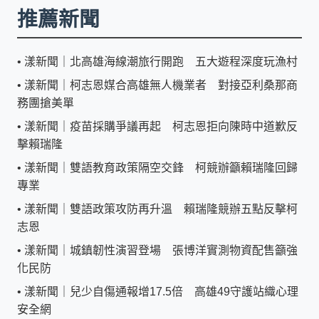
推薦新聞
•
漾新聞｜北高雄海線潮旅行開跑 五大遊程深度玩漁村
•
漾新聞｜柯志恩媒合高雄無人機業者 對接亞利桑那商
務團搶美單
•
漾新聞｜疫苗採購爭議再起 柯志恩拒向陳時中道歉反
擊賴瑞隆
•
漾新聞｜雙語教育政策隔空交鋒 柯競辦籲賴瑞隆回歸
專業
•
漾新聞｜雙語政策攻防再升溫 賴瑞隆競辦五點反擊柯
志恩
•
漾新聞｜城鎮韌性演習登場 張博洋實測物資配售籲強
化民防
•
漾新聞｜兒少自傷通報增17.5倍 高雄49守護站織心理
安全網