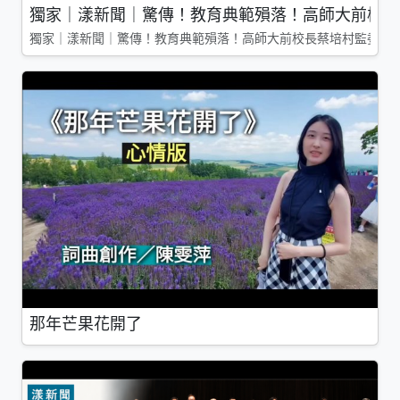
獨家｜漾新聞｜驚傳！教育典範殞落！高師大前校長
獨家｜漾新聞｜驚傳！教育典範殞落！高師大前校長蔡培村監委辭
那年芒果花開了