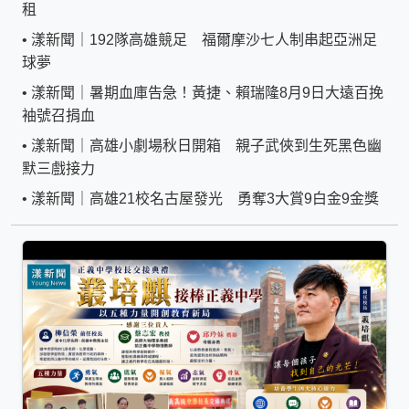
租
•
漾新聞｜192隊高雄競足 福爾摩沙七人制串起亞洲足
球夢
•
漾新聞｜暑期血庫告急！黃捷、賴瑞隆8月9日大遠百挽
袖號召捐血
•
漾新聞｜高雄小劇場秋日開箱 親子武俠到生死黑色幽
默三戲接力
•
漾新聞｜高雄21校名古屋發光 勇奪3大賞9白金9金獎