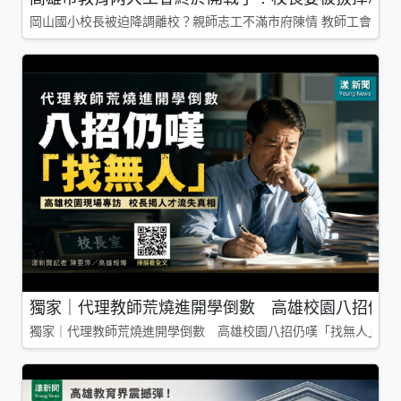
岡山國小校長被迫降調離校？親師志工不滿市府陳情 教師工會槓上
獨家｜代理教師荒燒進開學倒數 高雄校園八招仍嘆
獨家｜代理教師荒燒進開學倒數 高雄校園八招仍嘆「找無人」