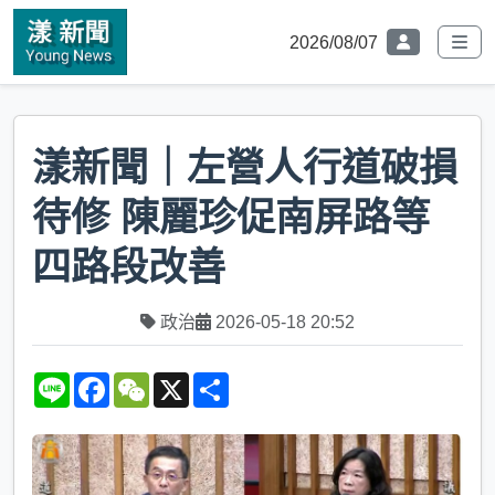
2026/08/07
漾新聞｜左營人行道破損
待修 陳麗珍促南屏路等
四路段改善
政治
2026-05-18 20:52
L
F
W
X
S
i
a
e
h
n
c
C
a
e
e
h
r
b
a
e
o
t
o