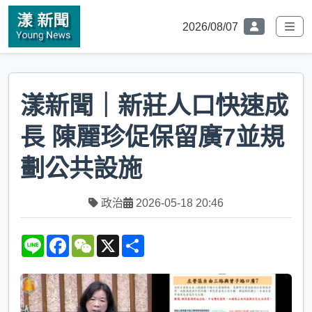
2026/08/07
漾新聞｜新莊人口快速成
長 陳麗珍促保留廣7並規
劃公共設施
政治
2026-05-18 20:46
L
F
W
X
S
i
a
e
h
n
c
C
a
e
e
h
r
b
a
e
o
t
o