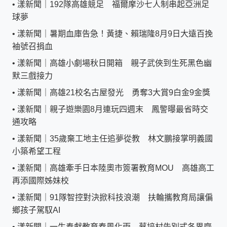
•
漾新聞｜192隊高雄競足 福爾摩沙七人制串起亞洲足
球夢
•
漾新聞｜暑期血庫告急！黃捷、賴瑞隆8月9日大遠百挽
袖號召捐血
•
漾新聞｜高雄小劇場秋日開箱 親子武俠到生死黑色幽
默三戲接力
•
漾新聞｜高雄21校名古屋發光 勇奪3大賞9白金9金獎
•
漾新聞｜親子遊樂園8月連玩四週末 鳳警曝最省時交
通攻略
•
漾新聞｜35歲棄工地主任追夢從教 林文鵬接掌明義國
小築希望工程
•
漾新聞｜高雄牽手日本陸奧市簽署教育MOU 高雄高工
再添國際姊妹校
•
漾新聞｜91隊智控對決掀科技浪潮 扶輪攜教育局讓偏
鄉孩子駕馭AI
•
漾新聞｜一生奉獻教育春風化雨 蔡培村告別式各界齊