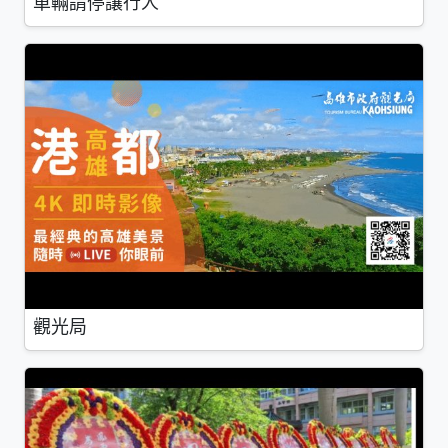
車輛請停讓行人
觀光局