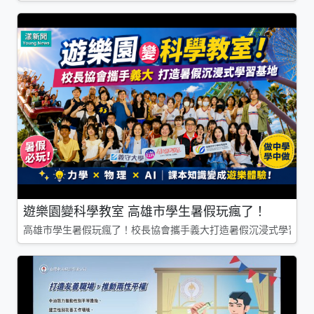
遊樂園變科學教室 高雄市學生暑假玩瘋了！
高雄市學生暑假玩瘋了！校長協會攜手義大打造暑假沉浸式學習基地