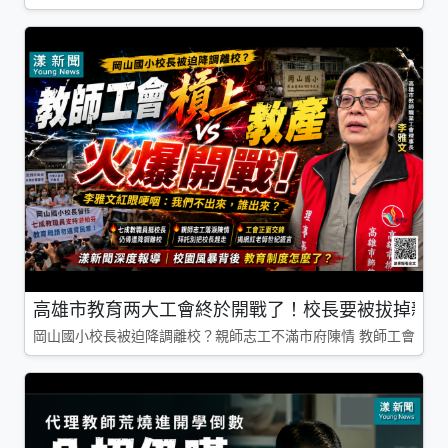
高雄市教育两大工會終於開戰了！校長要被拔掉親師
岡山國小校長被迫降調離校？親師志工不滿市府陳情 教師工會槓上