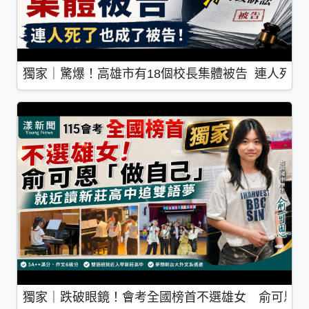
獨家｜驚爆！高雄市有18個校長集體被告 連人死了
獨家｜跌破眼鏡！會考全國榜首不選雄女 俞可恩「