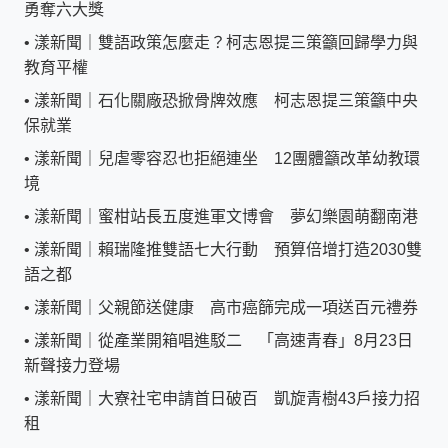
勇奪六大獎
•
漾新聞｜雙語政策怎麼走？柯志恩提三策籲回歸學力與
教育平權
•
漾新聞｜石化關廠恐掀骨牌效應 柯志恩提三策籲中央
保就業
•
漾新聞｜兒虐零容忍也拒絕連坐 12團體籲改革幼教環
境
•
漾新聞｜蜜柑站長五度進軍文博會 夢幻樂園萌翻南港
•
漾新聞｜賴瑞隆推雙語七大行動 預算倍增打造2030雙
語之都
•
漾新聞｜父親節送健康 高市癌篩完成一項送百元禮券
•
漾新聞｜從產業開箱唱進駁二 「高速青春」8月23日
新聲接力登場
•
漾新聞｜大寮社宅申請首日破百 凱旋青樹43戶接力招
租