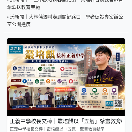
聚淚送教育典範
•
漾新聞｜大林蒲遷村走到關鍵路口 學者促設專案辦公
室公開進度
正義中學校長交棒｜叢培麒以「五氣」擘畫教育新局
正義中學校長交棒｜叢培麒以「五氣」擘畫教育新局