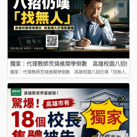
獨家｜代理教師荒燒進開學倒數 高雄校園八招仍嘆
獨家｜代理教師荒燒進開學倒數 高雄校園八招仍嘆「找無人」