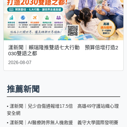
漾新聞｜賴瑞隆推雙語七大行動 預算倍增打造2
030雙語之都
2026-08-07
推薦新聞
•
漾新聞｜兒少自傷通報增17.5倍 高雄49守護站織心理
安全網
•
漾新聞｜AI醫療跨界無人機救援 義守大學國際發明賽