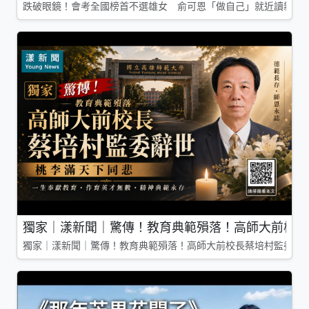
跌破眼鏡！會考全國榜首不選雄女 俞可恩「做自己」就近讀新莊
獨家｜漾新聞｜驚傳！教育典範殞落！高師大前校長
獨家｜漾新聞｜驚傳！教育典範殞落！高師大前校長蔡培村監委辭