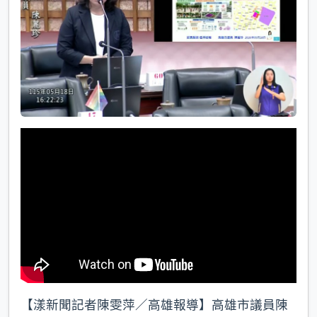
k
【漾新聞記者陳雯萍／高雄報導】高雄市議員陳