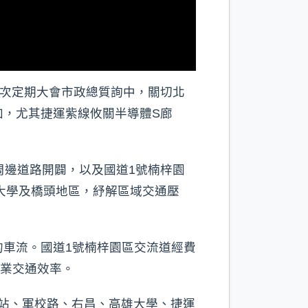
7次定期大會市政總質詢中，關切北
加，尤其捷運紫線攸關半導體S廊
周邊道路開闢，以及國道1號楠梓園
大學及橋頭地區，紓解區域交通壓
車流。國道1號楠梓園區交流道經費
產業交通效率。
營站、軍校路、右昌、高雄大學、捷運