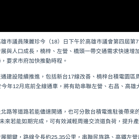
雄市議員陳麗珍今（18）日下午於高雄市議會第四屆第
發展與人口成長，楠梓、左營、橋頭一帶交通需求快速增
聯，要求市府加快推動時程。
通建設陸續推進，包括新台17線改善、楠梓台積電園區
於今年12月底前全線通車，將有助串聯左營、右昌、高雄
及北路等道路若能儘速開通，也可分散台積電進駐後帶來的
完工，未來若能如期完成，可有效減輕周邊交流道負荷，提升
展關鍵，路線全長約25.35公里，串聯民族路、高鐵左