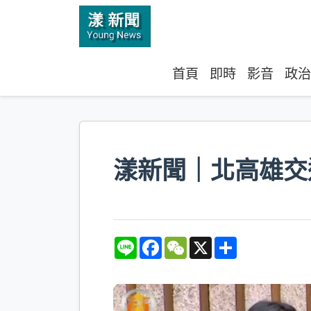
首頁
即時
影音
政治
漾新聞｜北高雄交
L
F
W
X
S
i
a
e
h
n
c
C
a
e
e
h
r
b
a
e
o
t
o