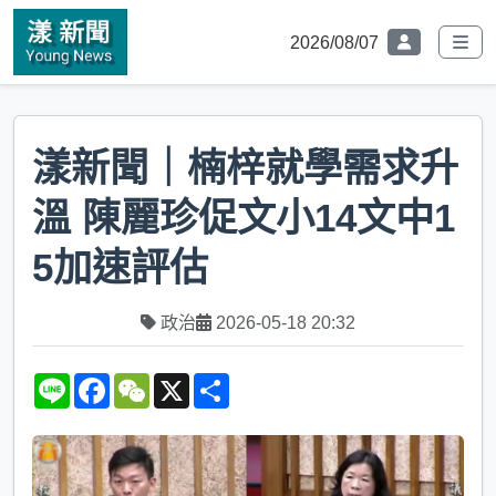
2026/08/07
漾新聞｜楠梓就學需求升
溫 陳麗珍促文小14文中1
5加速評估
政治
2026-05-18 20:32
L
F
W
X
S
i
a
e
h
n
c
C
a
e
e
h
r
b
a
e
o
t
o