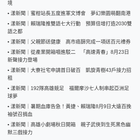
境
•
漾新聞｜蜜柑站長五度進軍文博會 夢幻樂園萌翻南港
•
漾新聞｜賴瑞隆推雙語七大行動 預算倍增打造2030雙
語之都
•
漾新聞｜父親節送健康 高市癌篩完成一項送百元禮券
•
漾新聞｜從產業開箱唱進駁二 「高速青春」8月23日
新聲接力登場
•
漾新聞｜大寮社宅申請首日破百 凱旋青樹43戶接力招
租
•
漾新聞｜192隊高雄競足 福爾摩沙七人制串起亞洲足
球夢
•
漾新聞｜暑期血庫告急！黃捷、賴瑞隆8月9日大遠百挽
袖號召捐血
•
漾新聞｜高雄小劇場秋日開箱 親子武俠到生死黑色幽
默三戲接力