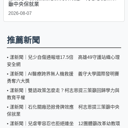
籲中央保就業
2026-08-07
推薦新聞
•
漾新聞｜兒少自傷通報增17.5倍 高雄49守護站織心理
安全網
•
漾新聞｜AI醫療跨界無人機救援 義守大學國際發明賽
勇奪六大獎
•
漾新聞｜雙語政策怎麼走？柯志恩提三策籲回歸學力與
教育平權
•
漾新聞｜石化關廠恐掀骨牌效應 柯志恩提三策籲中央
保就業
•
漾新聞｜兒虐零容忍也拒絕連坐 12團體籲改革幼教環