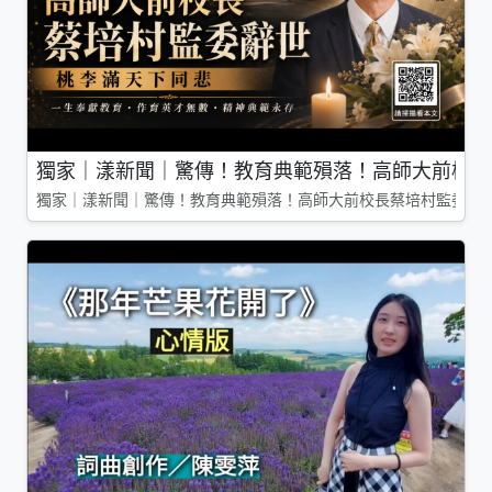
獨家｜漾新聞｜驚傳！教育典範殞落！高師大前校長
獨家｜漾新聞｜驚傳！教育典範殞落！高師大前校長蔡培村監委辭