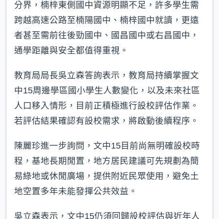
分界，楠梓東側國中資源明顯不足，許多學生需
跨越高速公路至楠陽國中、楠梓國中就讀，更遠
者甚至需前往後勁國中、國昌國中或右昌國中，
通學距離與安全都值得重視。
教育局局長吳立森答詢表示，教育局持續掌握文
中15周邊學區國小學生人數變化，以及未來社區
人口移入情形，目前正積極進行設校評估作業。
若評估結果確認有設校需求，將啟動後續程序。
陳麗珍進一步詢問，文中15目前尚無明確設校時
程，基地長期閒置，地方居民建議可先規劃為簡
易綠地或休閒廣場，提供附近民眾使用，避免土
地空置多年未能發揮公共效益。
吳立森表示，文中15仍須回歸設校評估與近年人