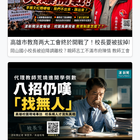
高雄市教育两大工會終於開戰了！校長要被拔掉親師
岡山國小校長被迫降調離校？親師志工不滿市府陳情 教師工會槓上