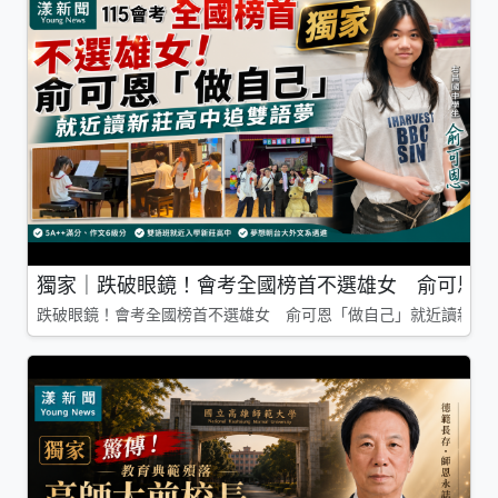
獨家｜跌破眼鏡！會考全國榜首不選雄女 俞可恩「
跌破眼鏡！會考全國榜首不選雄女 俞可恩「做自己」就近讀新莊