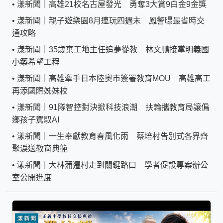
•
漾新聞｜高雄21校名古屋發光 勇奪3大賞9白金9金獎
•
漾新聞｜親子遊樂園8月連玩四週末 鳳警曝最省時交
通攻略
•
漾新聞｜35歲棄工地主任追夢從教 林文鵬接掌明義國
小築希望工程
•
漾新聞｜高雄牽手日本陸奧市簽署教育MOU 高雄高工
再添國際姊妹校
•
漾新聞｜91隊智控對決掀科技浪潮 扶輪攜教育局讓偏
鄉孩子駕馭AI
•
漾新聞｜一生奉獻教育春風化雨 蔡培村告別式各界齊
聚淚送教育典範
•
漾新聞｜大林蒲遷村走到關鍵路口 學者促設專案辦公
室公開進度