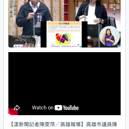
k
【漾新聞記者陳雯萍／高雄報導】高雄市議員陳