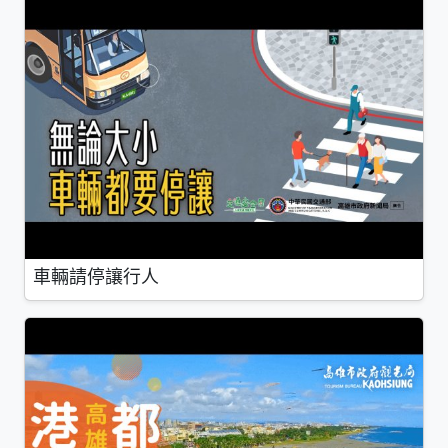
車輛請停讓行人