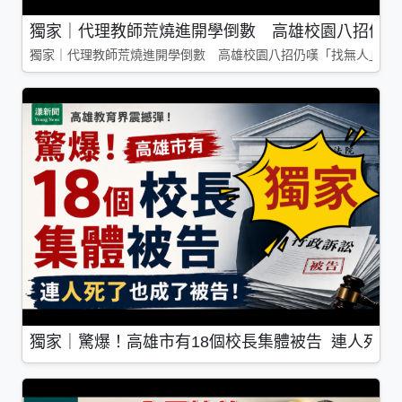
獨家｜代理教師荒燒進開學倒數 高雄校園八招仍嘆
獨家｜代理教師荒燒進開學倒數 高雄校園八招仍嘆「找無人」
獨家｜驚爆！高雄市有18個校長集體被告 連人死了