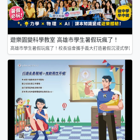
遊樂園變科學教室 高雄市學生暑假玩瘋了！
高雄市學生暑假玩瘋了！校長協會攜手義大打造暑假沉浸式學習基地