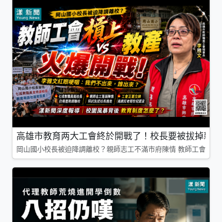
高雄市教育两大工會終於開戰了！校長要被拔掉親師
岡山國小校長被迫降調離校？親師志工不滿市府陳情 教師工會槓上