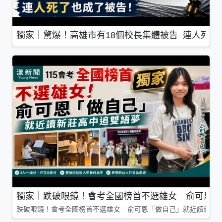
獨家｜驚爆！高雄市有18個校長集體被告 連人死了
獨家｜跌破眼鏡！會考全國榜首不選雄女 俞可恩「
跌破眼鏡！會考全國榜首不選雄女 俞可恩「做自己」就近讀新莊