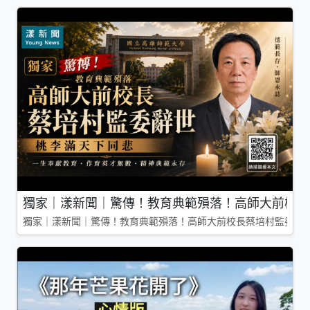
獨家｜漾新聞｜驚傳！教育典範殞落！高師大前校長
獨家｜漾新聞｜驚傳！教育典範殞落！高師大前校長蔡培村監委辭