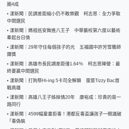
圈4成
•
漾新聞｜民調差距縮小仍不敢樂觀 柯志恩：全力爭取
中間選民
•
漾新聞｜媽祖巡安舞進八王子 中華藝校第六度以藝術
牽起台日情
•
漾新聞｜29年守住每個孩子的光 五福國中許芳雪獲師
鐸獎
•
漾新聞｜高雄市長民調差距僅1.64％ 柯志恩陣營：最
終要贏中間選民
•
漾新聞｜打狗祭Hi-ing 5卡司全解鎖 蛋堡Tizzy Bac首
戰高雄
•
漾新聞｜高雄八王子姊妹情20年 康裕成：珍貴的是一
路同行
•
漾新聞｜4599幅童畫拒毒！港都反毒盃讓孩子一眼識破
「毒偽裝