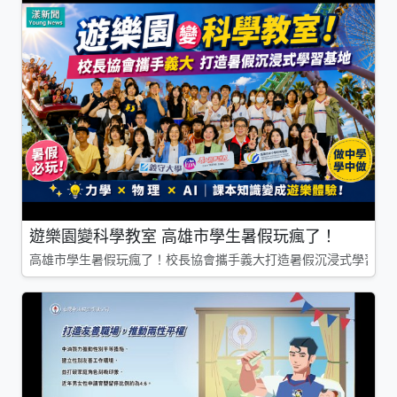
遊樂園變科學教室 高雄市學生暑假玩瘋了！
高雄市學生暑假玩瘋了！校長協會攜手義大打造暑假沉浸式學習基地