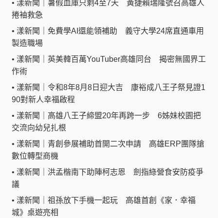
•
漾新聞｜暑假血庫只剩4至7天 黃捷賴瑞隆號召高雄人
捲袖救急
•
漾新聞｜免費學AI還能領補助 義守大學24席直通車用
製造職場
•
漾新聞｜英美韓百萬YouTuber高雄同台 揭密無國界工
作術
•
漾新聞｜令和8年8月8日迎大吉 康裕成八王子祭見證1
90對新人幸福啟程
•
漾新聞｜高雄八王子締盟20年再跨一步 6姊妹校園把
交流向幼兒扎根
•
漾新聞｜青創參展補助首開二次申請 高雄ERP團隊搶
數位轉型商機
•
漾新聞｜洪孟楷南下助陣柯志恩 劍指綠營食安防疫爭
議
•
漾新聞｜祖孫放下手機一起玩 高雄首創《家．幸福
城》桌遊亮相