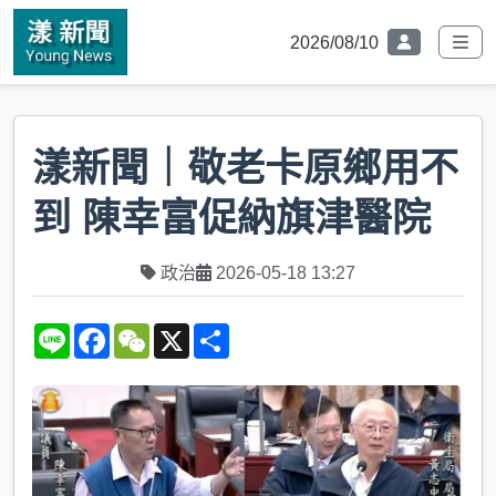
2026/08/10
漾新聞｜敬老卡原鄉用不
到 陳幸富促納旗津醫院
政治
2026-05-18 13:27
L
F
W
X
S
i
a
e
h
n
c
C
a
e
e
h
r
b
a
e
o
t
o
k