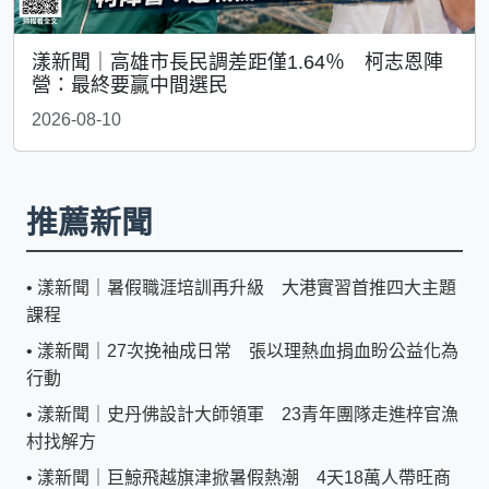
漾新聞｜高雄市長民調差距僅1.64％ 柯志恩陣
營：最終要贏中間選民
2026-08-10
推薦新聞
•
漾新聞｜暑假職涯培訓再升級 大港實習首推四大主題
課程
•
漾新聞｜27次挽袖成日常 張以理熱血捐血盼公益化為
行動
•
漾新聞｜史丹佛設計大師領軍 23青年團隊走進梓官漁
村找解方
•
漾新聞｜巨鯨飛越旗津掀暑假熱潮 4天18萬人帶旺商