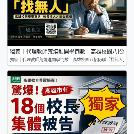
獨家｜代理教師荒燒進開學倒數 高雄校園八招仍嘆
獨家｜代理教師荒燒進開學倒數 高雄校園八招仍嘆「找無人」