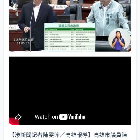
k
【漾新聞記者陳雯萍／高雄報導】高雄市議員陳