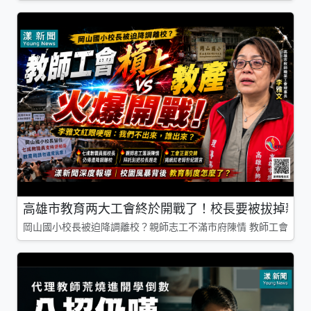
高雄市教育两大工會終於開戰了！校長要被拔掉親師
岡山國小校長被迫降調離校？親師志工不滿市府陳情 教師工會槓上