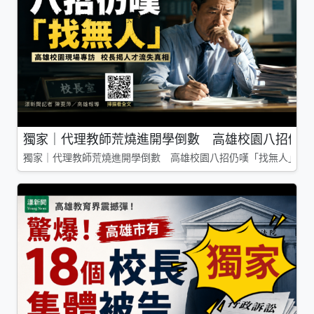
獨家｜代理教師荒燒進開學倒數 高雄校園八招仍嘆
獨家｜代理教師荒燒進開學倒數 高雄校園八招仍嘆「找無人」