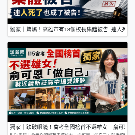
獨家｜驚爆！高雄市有18個校長集體被告 連人死了
獨家｜跌破眼鏡！會考全國榜首不選雄女 俞可恩「