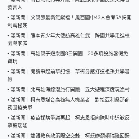
發言人
•
漾新聞｜父親節最霸氣獻禮！鳳西國中43人會考5A揭開
制霸秘笈
•
漾新聞｜熊本青少年大使訪高雄仁武 跨國共學走進校
園與家庭
•
漾新聞｜高雄親子遊樂園8日開園 30多項設施暑假免
費玩
•
漾新聞｜閱讀串起前草記憶 草衙分館打造祖孫共學暑
假
•
漾新聞｜北高雄海線潮旅行開跑 五大遊程深度玩漁村
•
漾新聞｜柯志恩媒合高雄無人機業者 對接亞利桑那商
務團搶美單
•
漾新聞｜疫苗採購爭議再起 柯志恩拒向陳時中道歉反
擊賴瑞隆
•
漾新聞｜雙語教育政策隔空交鋒 柯競辦籲賴瑞隆回歸