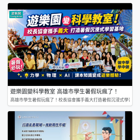
遊樂園變科學教室 高雄市學生暑假玩瘋了！
高雄市學生暑假玩瘋了！校長協會攜手義大打造暑假沉浸式學習基地