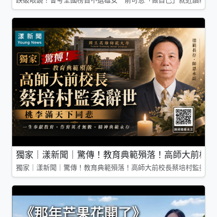
跌破眼鏡！會考全國榜首不選雄女 俞可恩「做自己」就近讀新莊
獨家｜漾新聞｜驚傳！教育典範殞落！高師大前校長
獨家｜漾新聞｜驚傳！教育典範殞落！高師大前校長蔡培村監委辭