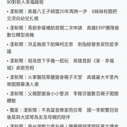
90對新人幸福啟程
•
漾新聞｜高雄八王子締盟20年再跨一步 6姊妹校園把
交流向幼兒扎根
•
漾新聞｜青創參展補助首開二次申請 高雄ERP團隊搶
數位轉型商機
•
漾新聞｜洪孟楷南下助陣柯志恩 劍指綠營食安防疫爭
議
•
漾新聞｜祖孫放下手機一起玩 高雄首創《家．幸福
城》桌遊亮相
•
漾新聞｜火車醫院華麗變身親子天堂 高雄最大半室內
樂園開幕湧人潮
•
漾新聞｜父親節變身小小警消 李雅芬邀數百親子闖關
體驗
•
獨家｜漾新聞｜不為當音樂家而拉琴 國一李妮雙冠背
後是與大提琴為友及母親的陪伴
•
漾新聞｜南台灣戰力再升級！陳麗娜接掌國民黨文傳會