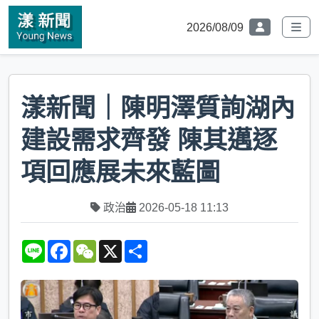
2026/08/09
漾新聞｜陳明澤質詢湖內
建設需求齊發 陳其邁逐
項回應展未來藍圖
政治
2026-05-18 11:13
L
F
W
X
S
i
a
e
h
n
c
C
a
e
e
h
r
b
a
e
o
t
o