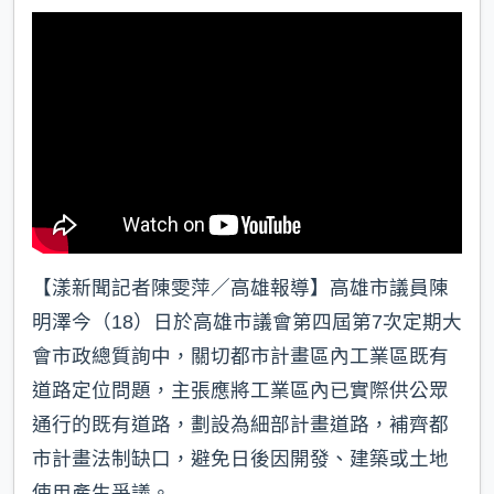
k
【漾新聞記者陳雯萍／高雄報導】高雄市議員陳
明澤今（18）日於高雄市議會第四屆第7次定期大
會市政總質詢中，關切都市計畫區內工業區既有
道路定位問題，主張應將工業區內已實際供公眾
通行的既有道路，劃設為細部計畫道路，補齊都
市計畫法制缺口，避免日後因開發、建築或土地
使用產生爭議。