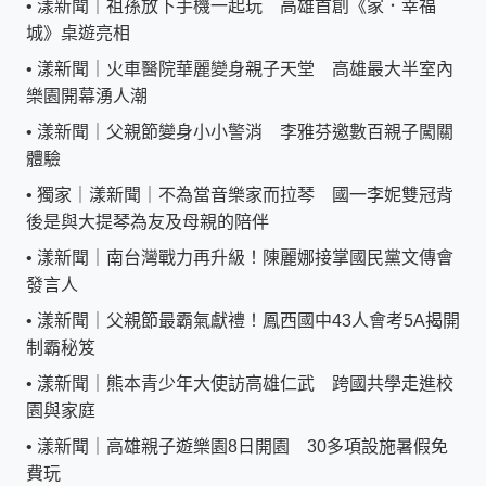
•
漾新聞｜祖孫放下手機一起玩 高雄首創《家．幸福
城》桌遊亮相
•
漾新聞｜火車醫院華麗變身親子天堂 高雄最大半室內
樂園開幕湧人潮
•
漾新聞｜父親節變身小小警消 李雅芬邀數百親子闖關
體驗
•
獨家｜漾新聞｜不為當音樂家而拉琴 國一李妮雙冠背
後是與大提琴為友及母親的陪伴
•
漾新聞｜南台灣戰力再升級！陳麗娜接掌國民黨文傳會
發言人
•
漾新聞｜父親節最霸氣獻禮！鳳西國中43人會考5A揭開
制霸秘笈
•
漾新聞｜熊本青少年大使訪高雄仁武 跨國共學走進校
園與家庭
•
漾新聞｜高雄親子遊樂園8日開園 30多項設施暑假免
費玩