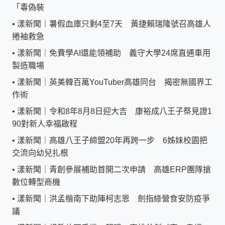
「毒偽裝
•
漾新聞｜暑假血庫只剩4至7天 黃捷賴瑞隆號召高雄人
捲袖救急
•
漾新聞｜免費學AI還能領補助 義守大學24席直通車用
製造職場
•
漾新聞｜英美韓百萬YouTuber高雄同台 揭密無國界工
作術
•
漾新聞｜令和8年8月8日迎大吉 康裕成八王子祭見證1
90對新人幸福啟程
•
漾新聞｜高雄八王子締盟20年再跨一步 6姊妹校園把
交流向幼兒扎根
•
漾新聞｜青創參展補助首開二次申請 高雄ERP團隊搶
數位轉型商機
•
漾新聞｜洪孟楷南下助陣柯志恩 劍指綠營食安防疫爭
議