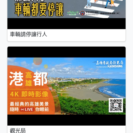
車輛請停讓行人
觀光局