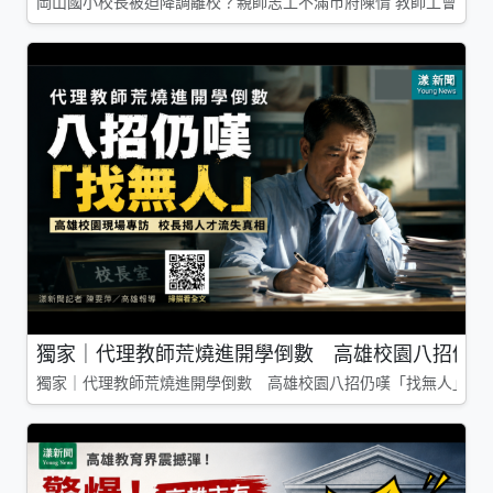
岡山國小校長被迫降調離校？親師志工不滿市府陳情 教師工會槓上
獨家｜代理教師荒燒進開學倒數 高雄校園八招仍嘆
獨家｜代理教師荒燒進開學倒數 高雄校園八招仍嘆「找無人」