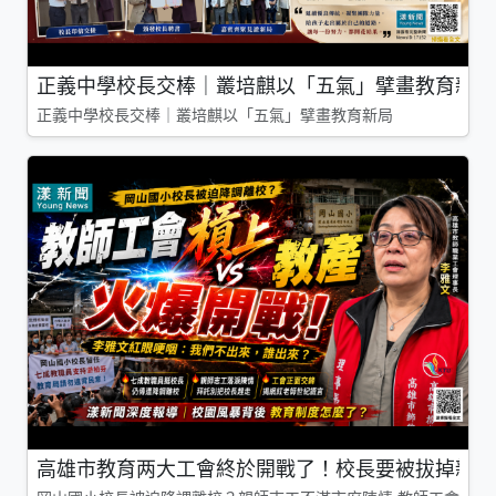
正義中學校長交棒｜叢培麒以「五氣」擘畫教育新局
正義中學校長交棒｜叢培麒以「五氣」擘畫教育新局
高雄市教育两大工會終於開戰了！校長要被拔掉親師