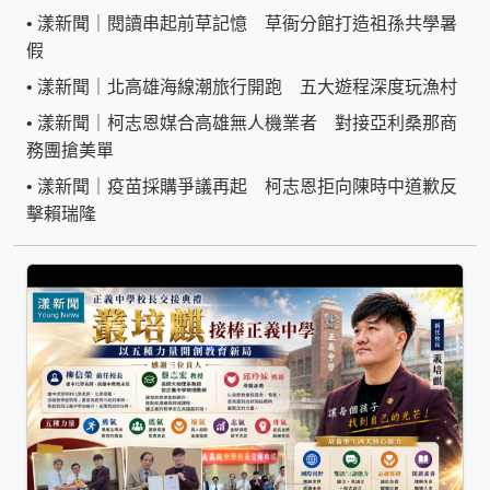
•
漾新聞｜閱讀串起前草記憶 草衙分館打造祖孫共學暑
假
•
漾新聞｜北高雄海線潮旅行開跑 五大遊程深度玩漁村
•
漾新聞｜柯志恩媒合高雄無人機業者 對接亞利桑那商
務團搶美單
•
漾新聞｜疫苗採購爭議再起 柯志恩拒向陳時中道歉反
擊賴瑞隆