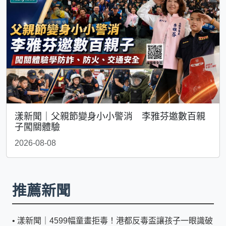
漾新聞｜父親節變身小小警消 李雅芬邀數百親
子闖關體驗
2026-08-08
推薦新聞
•
漾新聞｜4599幅童畫拒毒！港都反毒盃讓孩子一眼識破