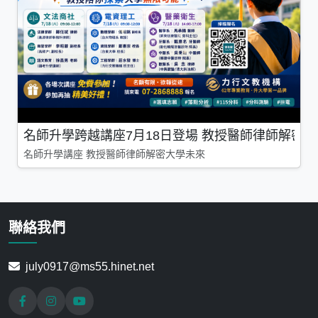
名師升學跨越講座7月18日登場 教授醫師律師解密
名師升學講座 教授醫師律師解密大學未來
聯絡我們
july0917@ms55.hinet.net