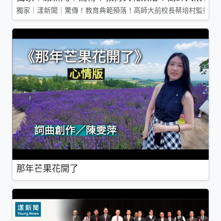
獨家｜漾新聞｜驚傳！教育典範殞落！高師大前校長蔡培村監委辭
那年芒果花開了