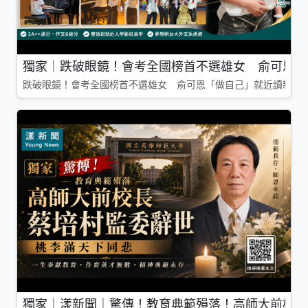
獨家｜跌破眼鏡！會考全國榜首不選雄女 俞可恩「
跌破眼鏡！會考全國榜首不選雄女 俞可恩「做自己」就近讀新莊
獨家｜漾新聞｜驚傳！教育典範殞落！高師大前校長