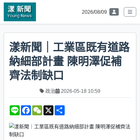
2026/08/09
漾新聞｜工業區既有道路
納細部計畫 陳明澤促補
齊法制缺口
政治
2026-05-18 10:59
L
F
W
X
S
i
a
e
h
n
c
C
a
e
e
h
r
b
a
e
o
t
o