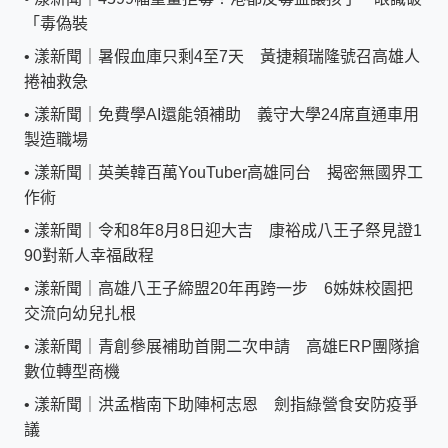
「毒偽裝
•
漾新聞｜暑假血庫只剩4至7天 黃捷賴瑞隆號召高雄人
捲袖救急
•
漾新聞｜免費學AI還能領補助 義守大學24席直通車用
製造職場
•
漾新聞｜英美韓百萬YouTuber高雄同台 揭密無國界工
作術
•
漾新聞｜令和8年8月8日迎大吉 康裕成八王子祭見證1
90對新人幸福啟程
•
漾新聞｜高雄八王子締盟20年再跨一步 6姊妹校園把
交流向幼兒扎根
•
漾新聞｜青創參展補助首開二次申請 高雄ERP團隊搶
數位轉型商機
•
漾新聞｜洪孟楷南下助陣柯志恩 劍指綠營食安防疫爭
議