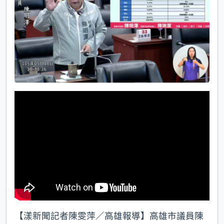
k
【漾新聞記者陳雯萍／高雄報導】高雄市議員陳