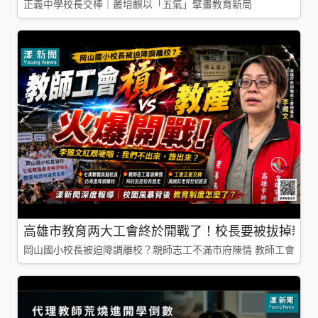
正義中學校長交棒｜叢培麒以「五氣」擘畫教育新局
高雄市教育两大工會終於開戰了！校長要被拔掉親師
岡山國小校長被迫降調離校？親師志工不滿市府陳情 教師工會槓上