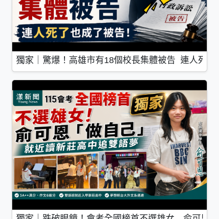
獨家｜驚爆！高雄市有18個校長集體被告 連人死了
獨家｜跌破眼鏡！會考全國榜首不選雄女 俞可恩「