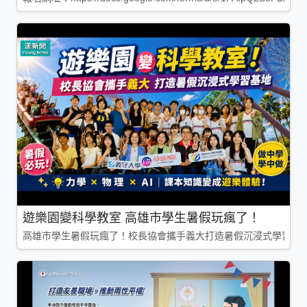
遊樂園變科學教室 高雄市學生暑假玩瘋了！
高雄市學生暑假玩瘋了！校長協會攜手義大打造暑假沉浸式學習基地