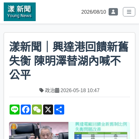
2026/08/10
漾新聞｜興達港回饋新舊
失衡 陳明澤替湖內喊不
公平
政治
2026-05-18 10:47
L
F
W
X
S
i
a
e
h
n
c
C
a
e
e
h
r
b
a
e
o
t
o