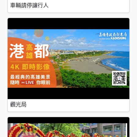
車輛請停讓行人
觀光局