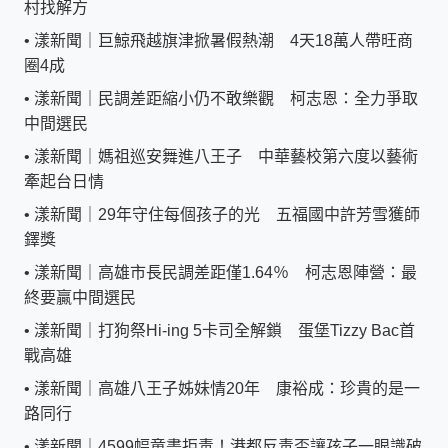
村找解方
•
漾新聞｜巨鯨飛越旗津掀暑假熱潮 4天18萬人帶旺商
圈4成
•
漾新聞｜民調差距縮小仍不敢樂觀 柯志恩：全力爭取
中間選民
•
漾新聞｜媽祖巡安舞進八王子 中華藝校第六度以藝術
牽起台日情
•
漾新聞｜29年守住每個孩子的光 五福國中許芳雪獲師
鐸獎
•
漾新聞｜高雄市長民調差距僅1.64％ 柯志恩陣營：最
終要贏中間選民
•
漾新聞｜打狗祭Hi-ing 5卡司全解鎖 蛋堡Tizzy Bac首
戰高雄
•
漾新聞｜高雄八王子姊妹情20年 康裕成：珍貴的是一
路同行
•
漾新聞｜4599幅童畫拒毒！港都反毒盃讓孩子一眼識破