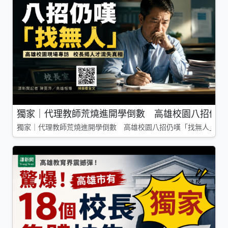
獨家｜代理教師荒燒進開學倒數 高雄校園八招仍嘆
獨家｜代理教師荒燒進開學倒數 高雄校園八招仍嘆「找無人」