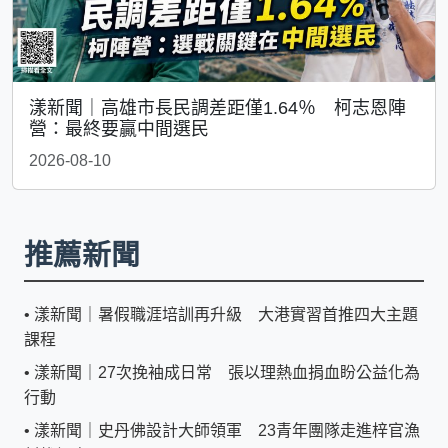
漾新聞｜高雄市長民調差距僅1.64％ 柯志恩陣
營：最終要贏中間選民
2026-08-10
推薦新聞
•
漾新聞｜暑假職涯培訓再升級 大港實習首推四大主題
課程
•
漾新聞｜27次挽袖成日常 張以理熱血捐血盼公益化為
行動
•
漾新聞｜史丹佛設計大師領軍 23青年團隊走進梓官漁