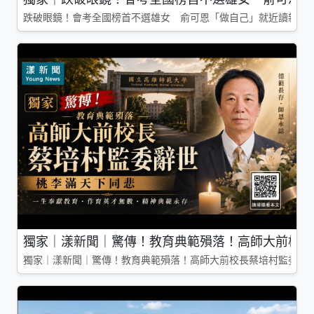
跌破眼鏡！會考全國榜首不選雄女 俞可恩「做自己」就近讀新莊
獨家｜漾新聞｜驚傳！教育典範殞落！高師大前校長
獨家｜漾新聞｜驚傳！教育典範殞落！高師大前校長蔡培村監委辭