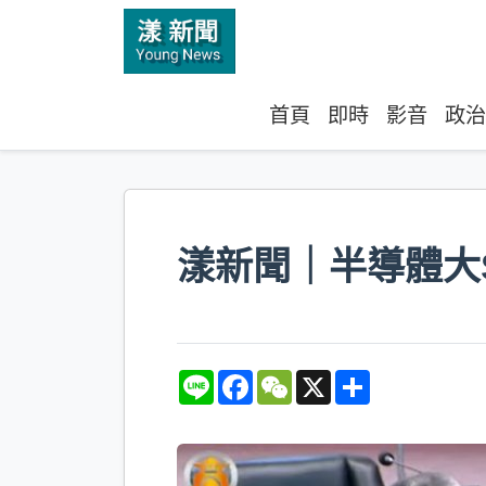
首頁
即時
影音
政治
漾新聞｜半導體大
L
F
W
X
S
i
a
e
h
n
c
C
a
e
e
h
r
b
a
e
o
t
o