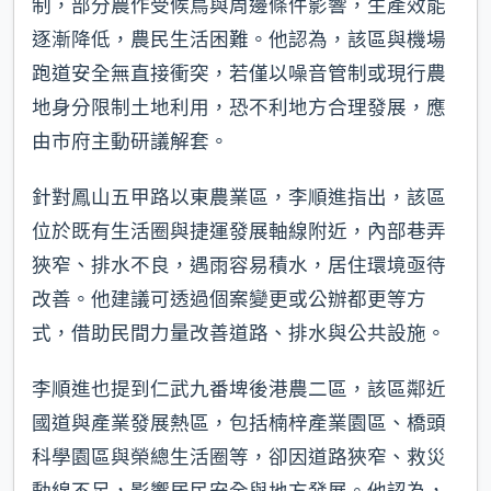
制，部分農作受候鳥與周邊條件影響，生產效能
逐漸降低，農民生活困難。他認為，該區與機場
跑道安全無直接衝突，若僅以噪音管制或現行農
地身分限制土地利用，恐不利地方合理發展，應
由市府主動研議解套。
針對鳳山五甲路以東農業區，李順進指出，該區
位於既有生活圈與捷運發展軸線附近，內部巷弄
狹窄、排水不良，遇雨容易積水，居住環境亟待
改善。他建議可透過個案變更或公辦都更等方
式，借助民間力量改善道路、排水與公共設施。
李順進也提到仁武九番埤後港農二區，該區鄰近
國道與產業發展熱區，包括楠梓產業園區、橋頭
科學園區與榮總生活圈等，卻因道路狹窄、救災
動線不足，影響居民安全與地方發展。他認為，