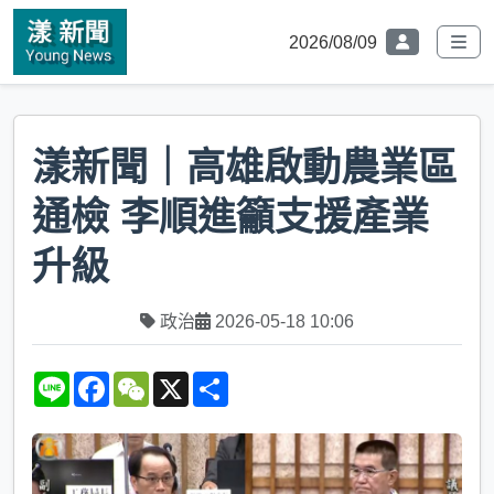
2026/08/09
漾新聞｜高雄啟動農業區
通檢 李順進籲支援產業
升級
政治
2026-05-18 10:06
L
F
W
X
S
i
a
e
h
n
c
C
a
e
e
h
r
b
a
e
o
t
o