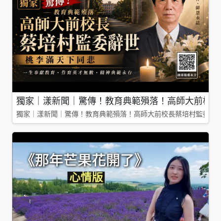
獨家｜漾新聞｜驚傳！教育典範殞落！高師大前校長
獨家｜漾新聞｜驚傳！教育典範殞落！高師大前校長蔡培村監委辭