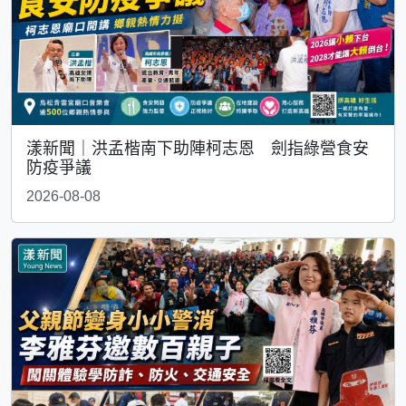
漾新聞｜洪孟楷南下助陣柯志恩 劍指綠營食安
防疫爭議
2026-08-08