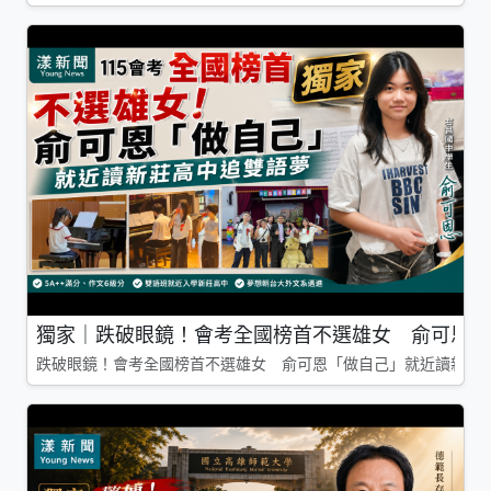
獨家｜跌破眼鏡！會考全國榜首不選雄女 俞可恩「
跌破眼鏡！會考全國榜首不選雄女 俞可恩「做自己」就近讀新莊