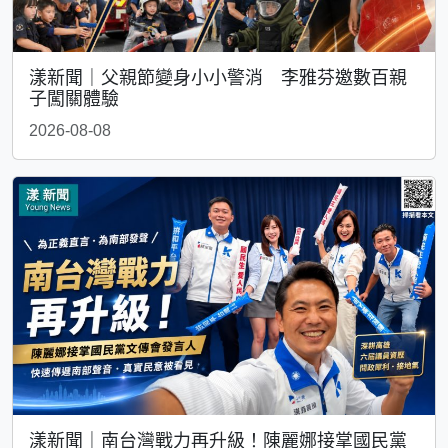
漾新聞｜父親節變身小小警消 李雅芬邀數百親
子闖關體驗
2026-08-08
漾新聞｜南台灣戰力再升級！陳麗娜接掌國民黨