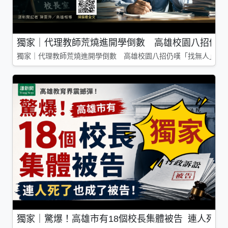
獨家｜代理教師荒燒進開學倒數 高雄校園八招仍嘆
獨家｜代理教師荒燒進開學倒數 高雄校園八招仍嘆「找無人」
獨家｜驚爆！高雄市有18個校長集體被告 連人死了