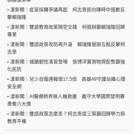
•
漾新聞｜疫苗採購爭議再起 柯志恩拒向陳時中道歉反
擊賴瑞隆
•
漾新聞｜雙語教育政策隔空交鋒 柯競辦籲賴瑞隆回歸
專業
•
漾新聞｜雙語政策攻防再升溫 賴瑞隆競辦五點反擊柯
志恩
•
漾新聞｜城鎮韌性演習登場 張博洋實測物資配售籲強
化民防
•
漾新聞｜兒少自傷通報增17.5倍 高雄49守護站織心理
安全網
•
漾新聞｜AI醫療跨界無人機救援 義守大學國際發明賽
勇奪六大獎
•
漾新聞｜雙語政策怎麼走？柯志恩提三策籲回歸學力與
教育平權