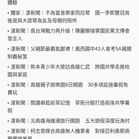
體驗
•
獨家｜漾新聞｜不為當音樂家而拉琴 國一李妮雙冠背
後是與大提琴為友及母親的陪伴
•
漾新聞｜南台灣戰力再升級！陳麗娜接掌國民黨文傳會
發言人
•
漾新聞｜父親節最霸氣獻禮！鳳西國中43人會考5A揭開
制霸秘笈
•
漾新聞｜熊本青少年大使訪高雄仁武 跨國共學走進校
園與家庭
•
漾新聞｜高雄親子遊樂園8日開園 30多項設施暑假免
費玩
•
漾新聞｜閱讀串起前草記憶 草衙分館打造祖孫共學暑
假
•
漾新聞｜北高雄海線潮旅行開跑 五大遊程深度玩漁村
•
漾新聞｜柯志恩媒合高雄無人機業者 對接亞利桑那商
務團搶美單