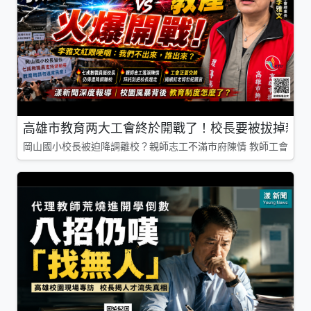
高雄市教育两大工會終於開戰了！校長要被拔掉親師
岡山國小校長被迫降調離校？親師志工不滿市府陳情 教師工會槓上