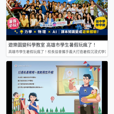
遊樂園變科學教室 高雄市學生暑假玩瘋了！
高雄市學生暑假玩瘋了！校長協會攜手義大打造暑假沉浸式學習基地