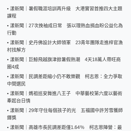
•
漾新聞｜暑假職涯培訓再升級 大港實習首推四大主題
課程
•
漾新聞｜27次挽袖成日常 張以理熱血捐血盼公益化為
行動
•
漾新聞｜史丹佛設計大師領軍 23青年團隊走進梓官漁
村找解方
•
漾新聞｜巨鯨飛越旗津掀暑假熱潮 4天18萬人帶旺商
圈4成
•
漾新聞｜民調差距縮小仍不敢樂觀 柯志恩：全力爭取
中間選民
•
漾新聞｜媽祖巡安舞進八王子 中華藝校第六度以藝術
牽起台日情
•
漾新聞｜29年守住每個孩子的光 五福國中許芳雪獲師
鐸獎
•
漾新聞｜高雄市長民調差距僅1.64％ 柯志恩陣營：最