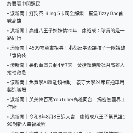
終要贏中間選民
•
漾新聞｜打狗祭Hi-ing 5卡司全解鎖 蛋堡Tizzy Bac首
戰高雄
•
漾新聞｜高雄八王子姊妹情20年 康裕成：珍貴的是一
路同行
•
漾新聞｜4599幅童畫拒毒！港都反毒盃讓孩子一眼識破
「毒偽裝
•
漾新聞｜暑假血庫只剩4至7天 黃捷賴瑞隆號召高雄人
捲袖救急
•
漾新聞｜免費學AI還能領補助 義守大學24席直通車用
製造職場
•
漾新聞｜英美韓百萬YouTuber高雄同台 揭密無國界工
作術
•
漾新聞｜令和8年8月8日迎大吉 康裕成八王子祭見證1
90對新人幸福啟程