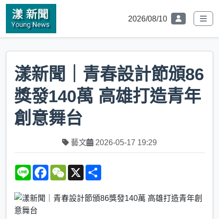
2026/08/10
漾新聞｜青春設計節頒86
獎發140萬 高雄打造青年
創意舞台
藝文
2026-05-17 19:29
L
F
W
X
S
i
a
e
h
n
c
C
a
e
e
h
r
b
a
e
o
t
o