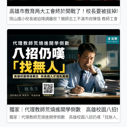
高雄市教育两大工會終於開戰了！校長要被拔掉親師
岡山國小校長被迫降調離校？親師志工不滿市府陳情 教師工會槓上
獨家｜代理教師荒燒進開學倒數 高雄校園八招仍嘆
獨家｜代理教師荒燒進開學倒數 高雄校園八招仍嘆「找無人」