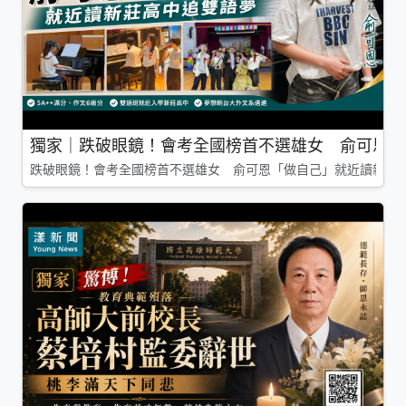
獨家｜跌破眼鏡！會考全國榜首不選雄女 俞可恩「
跌破眼鏡！會考全國榜首不選雄女 俞可恩「做自己」就近讀新莊