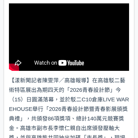
k
【漾新聞記者陳雯萍／高雄報導】在高雄駁二藝
術特區展出為期四天的「2026青春設計節」今
（15）日圓滿落幕，並於駁二C10倉庫LIVE WAR
EHOUSE舉行「2026青春設計節暨青春影展頒獎
典禮」，共頒發86項獎項、總計140萬元競賽獎
金。高雄市副市長李懷仁親自出席頒發壓軸大
獎，並與高雄熊共同抽出加碼「市長獎」，現場