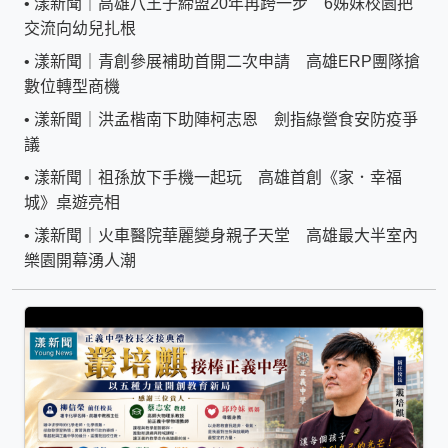
•
漾新聞｜高雄八王子締盟20年再跨一步 6姊妹校園把
交流向幼兒扎根
•
漾新聞｜青創參展補助首開二次申請 高雄ERP團隊搶
數位轉型商機
•
漾新聞｜洪孟楷南下助陣柯志恩 劍指綠營食安防疫爭
議
•
漾新聞｜祖孫放下手機一起玩 高雄首創《家．幸福
城》桌遊亮相
•
漾新聞｜火車醫院華麗變身親子天堂 高雄最大半室內
樂園開幕湧人潮