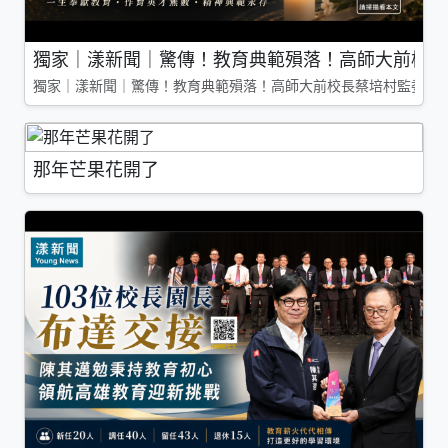
獨家｜漾新聞｜驚傳！教育典範殞落！高師大前校長
獨家｜漾新聞｜驚傳！教育典範殞落！高師大前校長蔡培村監委辭
那年芒果花開了