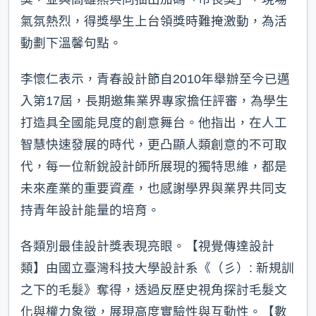
氣氛熱烈，得獎學生上台領獎時難掩激動，為活
動劃下溫馨句點。
李懷仁表示，青春設計節自2010年舉辦至今已邁
入第17屆，長期邀集業界專家擔任評審，為學生
打造具全國能見度的創意舞台。他指出，在人工
智慧快速發展的時代，更凸顯人類創意的不可取
代，每一位新銳設計師所展現的獨特思維，都是
未來產業的重要資產，也感謝學界與業界共同支
持青年設計能量的培育。
各類別最佳設計獎表現亮眼。【視覺傳達設計
類】由國立臺灣科技大學設計系《（彡）: 新規訓
之下的毛髮》奪得，透過反歷史視角探討毛髮文
化與權力象徵，展現高度實驗性與互動性。【數