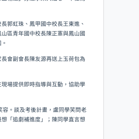
校長郭虹珠、鳳甲國中校長王東進、
鳳山區青年國中校長陳正憲與鳳山國
圍。
家長會副會長陳友源再送上玉荷包為
。
在現場提供即時指導與互動，協助學
笑容。談及考後計畫，盧同學笑問老
最想「追劇補進度」；陳同學直言想