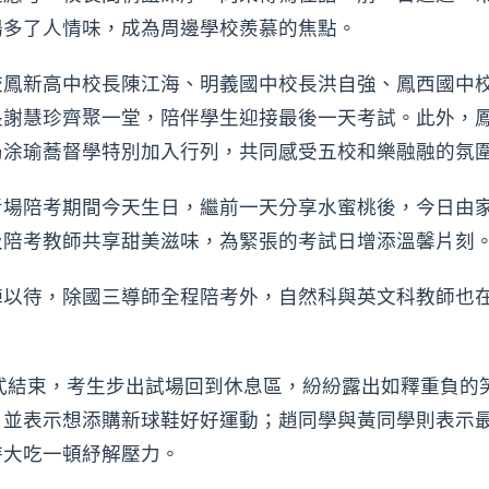
場多了人情味，成為周邊學校羨慕的焦點。
校鳳新高中校長陳江海、明義國中校長洪自強、鳳西國中
長謝慧珍齊聚一堂，陪伴學生迎接最後一天考試。此外，
局涂瑜蕎督學特別加入行列，共同感受五校和樂融融的氛
考場陪考期間今天生日，繼前一天分享水蜜桃後，今日由
及陪考教師共享甜美滋味，為緊張的考試日增添溫馨片刻
陣以待，除國三導師全程陪考外，自然科與英文科教師也
正式結束，考生步出試場回到休息區，紛紛露出如釋重負的
，並表示想添購新球鞋好好運動；趙同學與黃同學則表示
待大吃一頓紓解壓力。