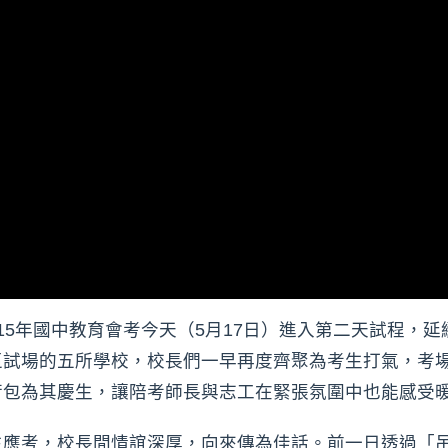
15年國中教育會考今天（5月17日）進入第二天試程，
區試場的五所學校，校長們一早再度齊聚為考生打氣，考
荷包為其慶生，讓陪考師長與志工在緊張氛圍中也能感受
生應考，校長間情誼深厚，向來傳為佳話。前一日透過「