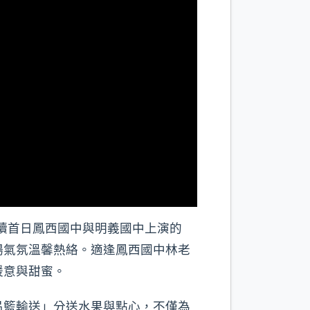
延續首日鳳西國中與明義國中上演的
場氣氛溫馨熱絡。適逢鳳西國中林老
暖意與甜蜜。
吊籃輸送」分送水果與點心，不僅為