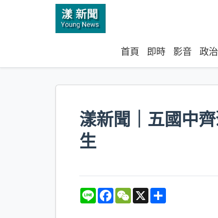
首頁
即時
影音
政治
漾新聞｜五國中齊
生
L
F
W
X
S
i
a
e
h
n
c
C
a
e
e
h
r