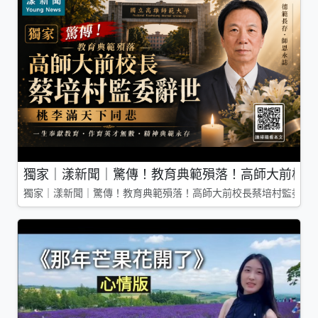
獨家｜漾新聞｜驚傳！教育典範殞落！高師大前校長
獨家｜漾新聞｜驚傳！教育典範殞落！高師大前校長蔡培村監委辭