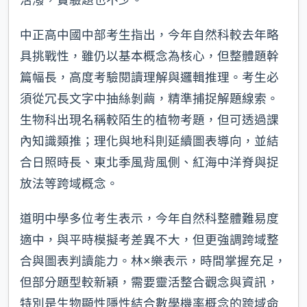
活潑，實驗題也不少。
中正高中國中部考生指出，今年自然科較去年略
具挑戰性，雖仍以基本概念為核心，但整體題幹
篇幅長，高度考驗閱讀理解與邏輯推理。考生必
須從冗長文字中抽絲剝繭，精準捕捉解題線索。
生物科出現名稱較陌生的植物考題，但可透過課
內知識類推；理化與地科則延續圖表導向，並結
合日照時長、東北季風背風側、紅海中洋脊與捉
放法等跨域概念。
道明中學多位考生表示，今年自然科整體難易度
適中，與平時模擬考差異不大，但更強調跨域整
合與圖表判讀能力。林×樂表示，時間掌握充足，
但部分題型較新穎，需要靈活整合觀念與資訊，
特別是生物顯性隱性結合數學機率概念的跨域命