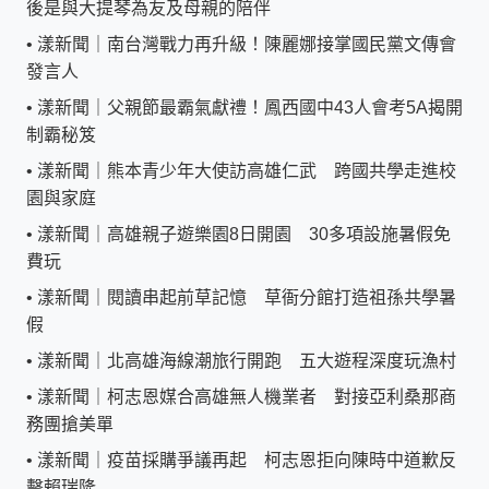
後是與大提琴為友及母親的陪伴
•
漾新聞｜南台灣戰力再升級！陳麗娜接掌國民黨文傳會
發言人
•
漾新聞｜父親節最霸氣獻禮！鳳西國中43人會考5A揭開
制霸秘笈
•
漾新聞｜熊本青少年大使訪高雄仁武 跨國共學走進校
園與家庭
•
漾新聞｜高雄親子遊樂園8日開園 30多項設施暑假免
費玩
•
漾新聞｜閱讀串起前草記憶 草衙分館打造祖孫共學暑
假
•
漾新聞｜北高雄海線潮旅行開跑 五大遊程深度玩漁村
•
漾新聞｜柯志恩媒合高雄無人機業者 對接亞利桑那商
務團搶美單
•
漾新聞｜疫苗採購爭議再起 柯志恩拒向陳時中道歉反
擊賴瑞隆