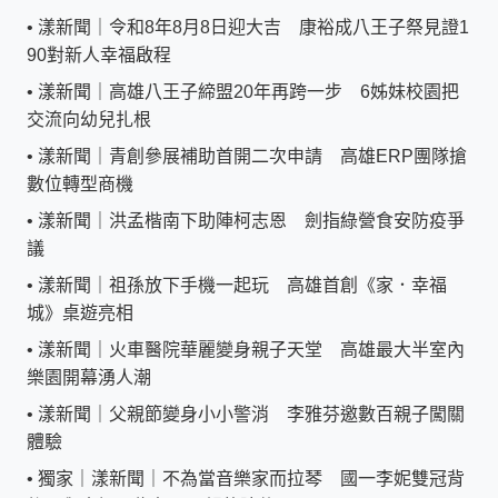
•
漾新聞｜令和8年8月8日迎大吉 康裕成八王子祭見證1
90對新人幸福啟程
•
漾新聞｜高雄八王子締盟20年再跨一步 6姊妹校園把
交流向幼兒扎根
•
漾新聞｜青創參展補助首開二次申請 高雄ERP團隊搶
數位轉型商機
•
漾新聞｜洪孟楷南下助陣柯志恩 劍指綠營食安防疫爭
議
•
漾新聞｜祖孫放下手機一起玩 高雄首創《家．幸福
城》桌遊亮相
•
漾新聞｜火車醫院華麗變身親子天堂 高雄最大半室內
樂園開幕湧人潮
•
漾新聞｜父親節變身小小警消 李雅芬邀數百親子闖關
體驗
•
獨家｜漾新聞｜不為當音樂家而拉琴 國一李妮雙冠背