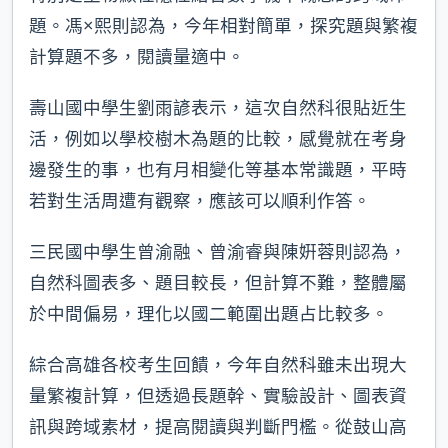
題。馮×熙則認為，今年相對簡單，探究題與繁複
計算題不多，閱讀量適中。
壽山國中學生劉雨諺表示，這次自然科很貼近生
活，例如以學校樹木為題的比較，感覺就在考身
邊發生的事，也有月相變化等基本常識題，平時
若對生活周遭有觀察，應該可以順利作答。
三民國中學生曾渝融、曾渝睿與陳姸蓉則認為，
自然科圖表多、題目較長，但計算不難，整體屬
於中間偏易，理化以國二範圍出題占比較多。
綜合高雄各校考生回饋，今年自然科雖未出現大
量繁複計算，但透過長題幹、實驗設計、圖表資
訊與跨域素材，提高閱讀與判斷門檻。從鼓山高