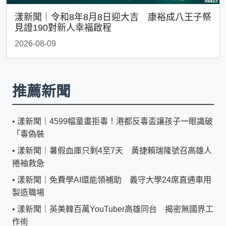
漾新聞｜令和8年8月8日迎大吉 康裕成八王子祭
見證190對新人幸福啟程
2026-08-09
推薦新聞
•
漾新聞｜4599幅童畫拒毒！港都反毒盃讓孩子一眼識破
「毒偽裝
•
漾新聞｜暑假血庫只剩4至7天 黃捷賴瑞隆號召高雄人
捲袖救急
•
漾新聞｜免費學AI還能領補助 義守大學24席直通車用
製造職場
•
漾新聞｜英美韓百萬YouTuber高雄同台 揭密無國界工
作術