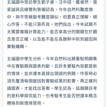
五福國中受訪學生劉子睿、汪中翊、戴睿然、張
家誠與呂緯豐則普遍認為，今年自然科難度適
中，與平常模擬考難度類似，但要真正理解、細
心作答，不能只靠死背。他們指出，今年試題不
太需要複雜計算能力，能否拿高分的關鍵在於觀
念是否正確，以及能不能在長題幹中抓到變因與
實驗邏輯。
五福國中學生分析，今年自然科出題重點明顯集
中在實驗題與圖表判斷，且許多實驗內容都是新
的情境，並非課本直接出現過的例題。作答時必
須先釐清每個變因對實驗結果的影響，再正確判
讀圖表，才能找出答案。學生認為，這類題目考
的是科學探究能力，也考驗考生能否把課本概念
轉換到新情境使用。