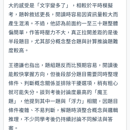
大的感受是「文字變多了」，相較於平時模擬
考，題幹敘述更長，閱讀時容易因資訊量較大而
產生混淆。不過，他認為前面約一至三十題整體
偏簡單，作答時壓力不大，真正拉開差距的是後
半段題目，尤其部分概念整合題與計算推論題難
度較高。
王德謙也指出，題組題反而比預期容易，閱讀後
能較快掌握方向，但後段部分題目需要同時整理
條件、判斷概念關係並排除干擾選項，稍有粗心
就可能失分。談到考後討論度最高的「魔王
題」，他提到其中一題與「浮力」相關，因題目
條件複雜、不易判斷，解題時須整合概念與邏輯
推理，不少同學考後仍持續討論不同解法與答
案。