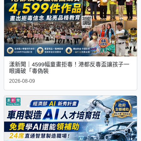
漾新聞｜4599幅童畫拒毒！港都反毒盃讓孩子一
眼識破「毒偽裝
2026-08-09