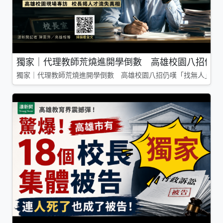
獨家｜代理教師荒燒進開學倒數 高雄校園八招仍嘆
獨家｜代理教師荒燒進開學倒數 高雄校園八招仍嘆「找無人」