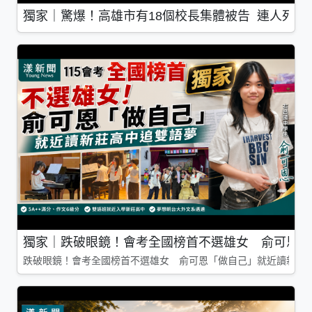
獨家｜驚爆！高雄市有18個校長集體被告 連人死了
獨家｜跌破眼鏡！會考全國榜首不選雄女 俞可恩「
跌破眼鏡！會考全國榜首不選雄女 俞可恩「做自己」就近讀新莊