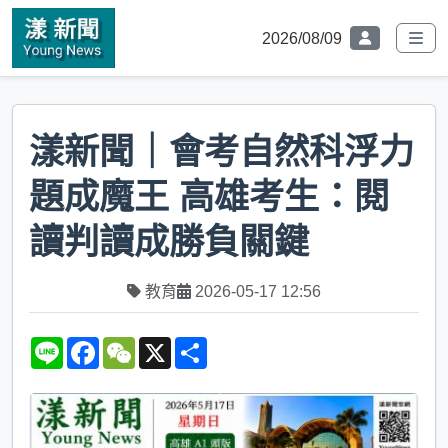
2026/08/09
漾新聞｜會考自然科浮力
題成魔王 高雄考生：閱
讀判讀成勝負關鍵
教育
2026-05-17 12:56
L
F
W
X
S
i
a
e
h
n
c
C
a
e
e
h
r
b
a
e
o
t
o