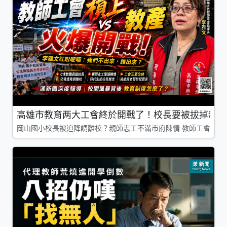
高雄市教育两大工會終於開戰了！校長要被拔掉親師
岡山國小校長被迫降調離校？親師志工不滿市府陳情 教師工會槓上