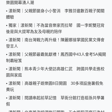
樂園開幕湧人潮
•
漾新聞｜父親節變身小小警消 李雅芬邀數百親子闖關
體驗
•
獨家｜漾新聞｜不為當音樂家而拉琴 國一李妮雙冠背
後是與大提琴為友及母親的陪伴
•
漾新聞｜南台灣戰力再升級！陳麗娜接掌國民黨文傳會
發言人
•
漾新聞｜父親節最霸氣獻禮！鳳西國中43人會考5A揭開
制霸秘笈
•
漾新聞｜熊本青少年大使訪高雄仁武 跨國共學走進校
園與家庭
•
漾新聞｜高雄親子遊樂園8日開園 30多項設施暑假免
費玩
•
漾新聞｜閱讀串起前草記憶 草衙分館打造祖孫共學暑
假