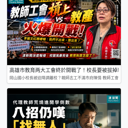
高雄市教育两大工會終於開戰了！校長要被拔掉親師
岡山國小校長被迫降調離校？親師志工不滿市府陳情 教師工會槓上