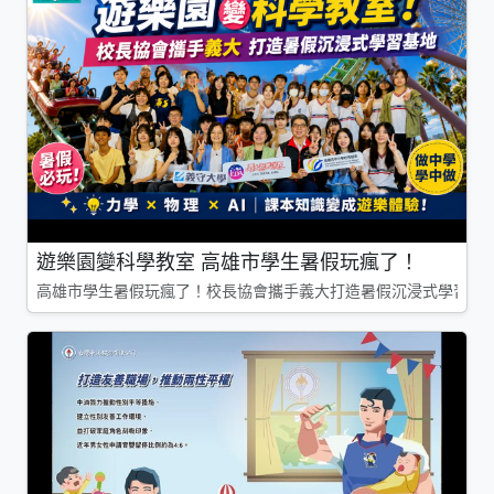
遊樂園變科學教室 高雄市學生暑假玩瘋了！
高雄市學生暑假玩瘋了！校長協會攜手義大打造暑假沉浸式學習基地