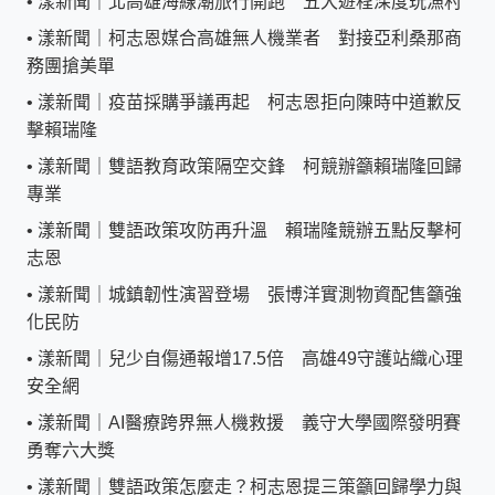
•
漾新聞｜北高雄海線潮旅行開跑 五大遊程深度玩漁村
•
漾新聞｜柯志恩媒合高雄無人機業者 對接亞利桑那商
務團搶美單
•
漾新聞｜疫苗採購爭議再起 柯志恩拒向陳時中道歉反
擊賴瑞隆
•
漾新聞｜雙語教育政策隔空交鋒 柯競辦籲賴瑞隆回歸
專業
•
漾新聞｜雙語政策攻防再升溫 賴瑞隆競辦五點反擊柯
志恩
•
漾新聞｜城鎮韌性演習登場 張博洋實測物資配售籲強
化民防
•
漾新聞｜兒少自傷通報增17.5倍 高雄49守護站織心理
安全網
•
漾新聞｜AI醫療跨界無人機救援 義守大學國際發明賽
勇奪六大獎
•
漾新聞｜雙語政策怎麼走？柯志恩提三策籲回歸學力與