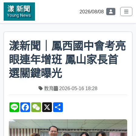
2026/08/08
漾新聞｜鳳西國中會考亮
眼連年增班 鳳山家長首
選關鍵曝光
教育
2026-05-16 18:28
L
F
W
X
S
i
a
e
h
n
c
C
a
e
e
h
r
b
a
e
o
t
o