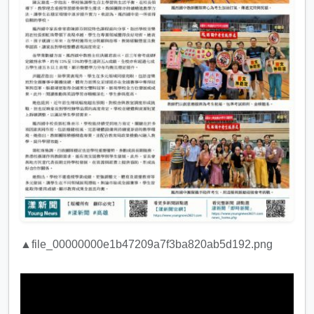
▲file_00000000e1b47209a7f3ba820ab5d192.png