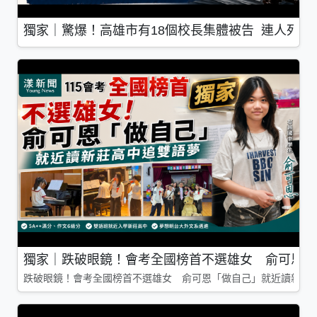
獨家｜驚爆！高雄市有18個校長集體被告 連人死了
獨家｜跌破眼鏡！會考全國榜首不選雄女 俞可恩「
跌破眼鏡！會考全國榜首不選雄女 俞可恩「做自己」就近讀新莊