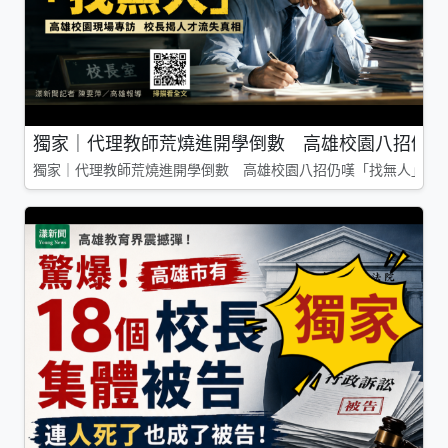
獨家｜代理教師荒燒進開學倒數 高雄校園八招仍嘆
獨家｜代理教師荒燒進開學倒數 高雄校園八招仍嘆「找無人」