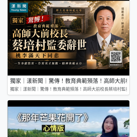
獨家｜漾新聞｜驚傳！教育典範殞落！高師大前校長
獨家｜漾新聞｜驚傳！教育典範殞落！高師大前校長蔡培村監委辭