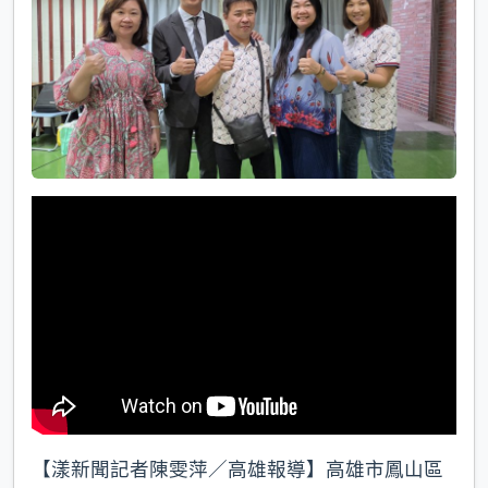
k
【漾新聞記者陳雯萍／高雄報導】高雄市鳳山區