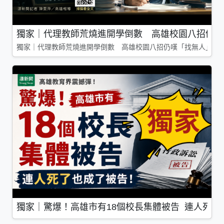
獨家｜代理教師荒燒進開學倒數 高雄校園八招仍嘆
獨家｜代理教師荒燒進開學倒數 高雄校園八招仍嘆「找無人」
獨家｜驚爆！高雄市有18個校長集體被告 連人死了