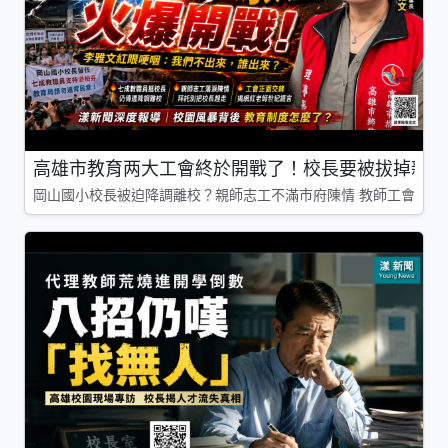
高雄市教育两大工會終於開戰了！校長要被拔掉親師
岡山國小校長被迫降調離校？親師志工不滿市府陳情 教師工會槓上