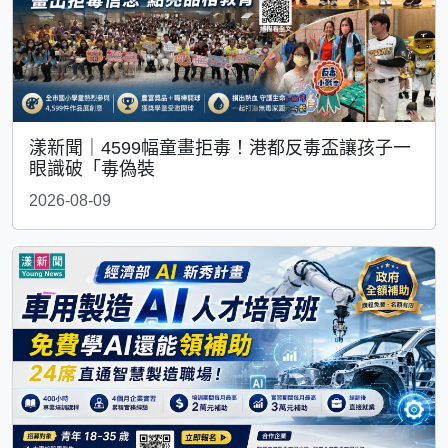
漾新聞｜4599幅童畫拒毒！港都反毒盃讓孩子一
眼識破「毒偽裝
2026-08-09