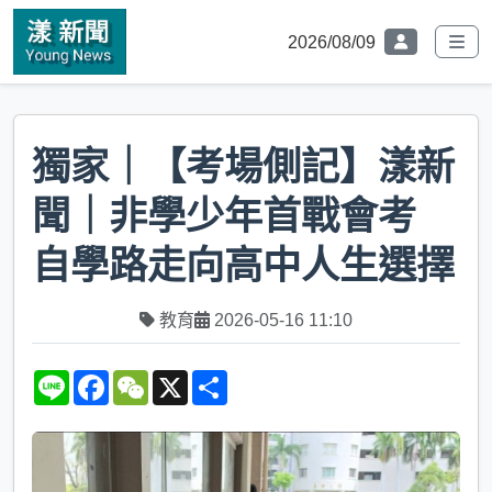
2026/08/09
獨家｜【考場側記】漾新
聞｜非學少年首戰會考
自學路走向高中人生選擇
教育
2026-05-16 11:10
L
F
W
X
S
i
a
e
h
n
c
C
a
e
e
h
r
b
a
e
o
t
o