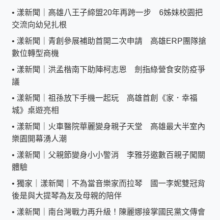
•
漾新聞｜高雄八王子締盟20年再跨一步 6姊妹校園把
交流向幼兒扎根
•
漾新聞｜青創參展補助首開二次申請 高雄ERP團隊搶
數位轉型商機
•
漾新聞｜洪孟楷南下助陣柯志恩 劍指綠營食安防疫爭
議
•
漾新聞｜祖孫放下手機一起玩 高雄首創《家．幸福
城》桌遊亮相
•
漾新聞｜火車醫院華麗變身親子天堂 高雄最大半室內
樂園開幕湧人潮
•
漾新聞｜父親節變身小小警消 李雅芬邀數百親子闖關
體驗
•
獨家｜漾新聞｜不為當音樂家而拉琴 國一李妮雙冠背
後是與大提琴為友及母親的陪伴
•
漾新聞｜南台灣戰力再升級！陳麗娜接掌國民黨文傳會