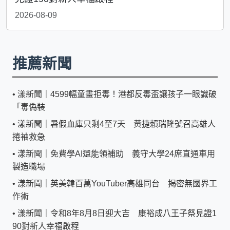
2026-08-09
推薦新聞
•
漾新聞｜4599幅童畫拒毒！港都反毒盃讓孩子一眼識破
「毒偽裝
•
漾新聞｜暑假血庫只剩4至7天 黃捷賴瑞隆號召高雄人
捲袖救急
•
漾新聞｜免費學AI還能領補助 義守大學24席直通車用
製造職場
•
漾新聞｜英美韓百萬YouTuber高雄同台 揭密無國界工
作術
•
漾新聞｜令和8年8月8日迎大吉 康裕成八王子祭見證1
90對新人幸福啟程