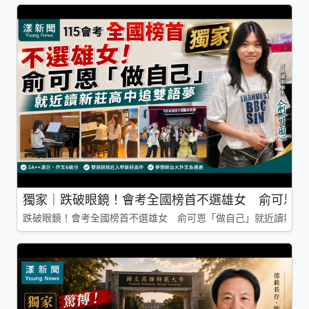
獨家｜跌破眼鏡！會考全國榜首不選雄女 俞可恩「
跌破眼鏡！會考全國榜首不選雄女 俞可恩「做自己」就近讀新莊