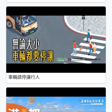
車輛請停讓行人