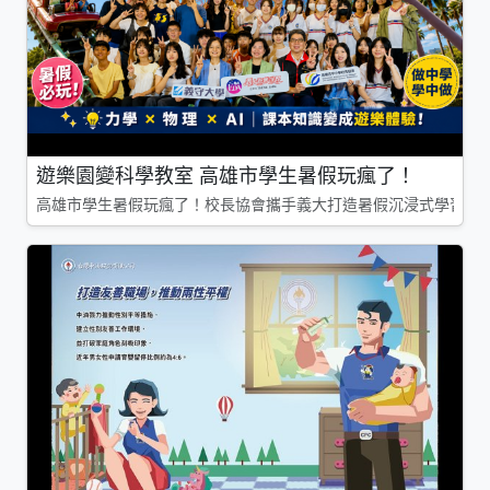
遊樂園變科學教室 高雄市學生暑假玩瘋了！
高雄市學生暑假玩瘋了！校長協會攜手義大打造暑假沉浸式學習基地