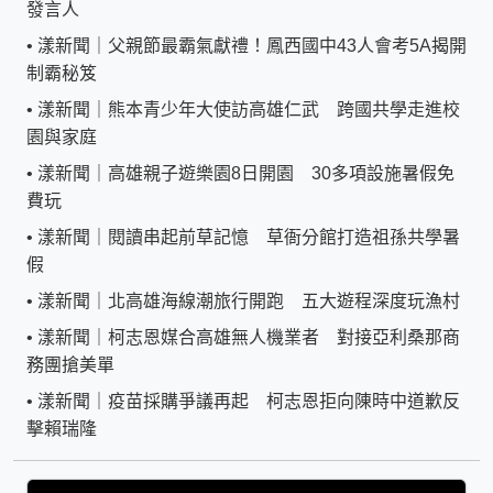
發言人
•
漾新聞｜父親節最霸氣獻禮！鳳西國中43人會考5A揭開
制霸秘笈
•
漾新聞｜熊本青少年大使訪高雄仁武 跨國共學走進校
園與家庭
•
漾新聞｜高雄親子遊樂園8日開園 30多項設施暑假免
費玩
•
漾新聞｜閱讀串起前草記憶 草衙分館打造祖孫共學暑
假
•
漾新聞｜北高雄海線潮旅行開跑 五大遊程深度玩漁村
•
漾新聞｜柯志恩媒合高雄無人機業者 對接亞利桑那商
務團搶美單
•
漾新聞｜疫苗採購爭議再起 柯志恩拒向陳時中道歉反
擊賴瑞隆