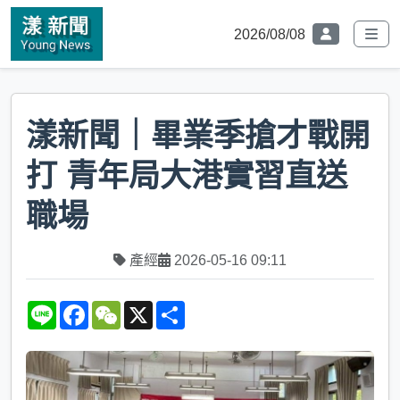
2026/08/08
漾新聞｜畢業季搶才戰開
打 青年局大港實習直送
職場
產經
2026-05-16 09:11
L
F
W
X
S
i
a
e
h
n
c
C
a
e
e
h
r
b
a
e
o
t
o