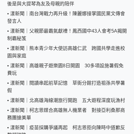
後是與大提琴為友及母親的陪伴
•
漾新聞｜南台灣戰力再升級！陳麗娜接掌國民黨文傳會
發言人
•
漾新聞｜父親節最霸氣獻禮！鳳西國中43人會考5A揭開
制霸秘笈
•
漾新聞｜熊本青少年大使訪高雄仁武 跨國共學走進校
園與家庭
•
漾新聞｜高雄親子遊樂園8日開園 30多項設施暑假免
費玩
•
漾新聞｜閱讀串起前草記憶 草衙分館打造祖孫共學暑
假
•
漾新聞｜北高雄海線潮旅行開跑 五大遊程深度玩漁村
•
漾新聞｜柯志恩媒合高雄無人機業者 對接亞利桑那商
務團搶美單
•
漾新聞｜疫苗採購爭議再起 柯志恩拒向陳時中道歉反