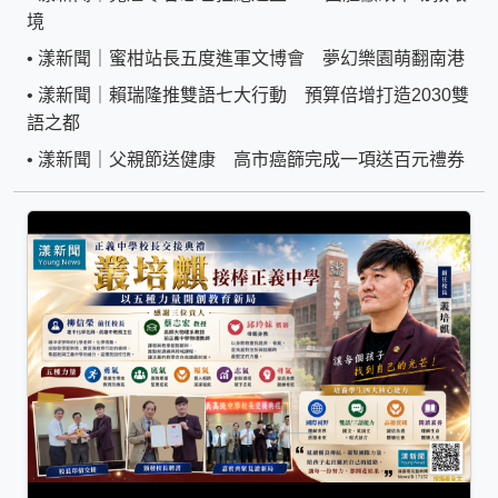
境
•
漾新聞｜蜜柑站長五度進軍文博會 夢幻樂園萌翻南港
•
漾新聞｜賴瑞隆推雙語七大行動 預算倍增打造2030雙
語之都
•
漾新聞｜父親節送健康 高市癌篩完成一項送百元禮券