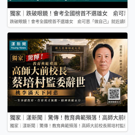
獨家｜跌破眼鏡！會考全國榜首不選雄女 俞可恩「
跌破眼鏡！會考全國榜首不選雄女 俞可恩「做自己」就近讀新莊
獨家｜漾新聞｜驚傳！教育典範殞落！高師大前校長
獨家｜漾新聞｜驚傳！教育典範殞落！高師大前校長蔡培村監委辭