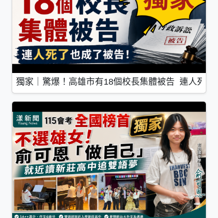
獨家｜驚爆！高雄市有18個校長集體被告 連人死了