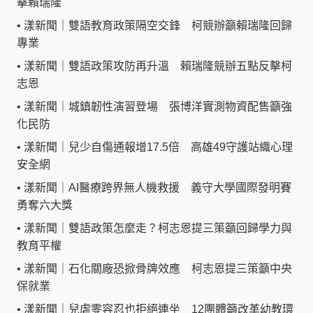
擊賴瑞隆
•
漾新聞｜雙語教育政策隔空交鋒 柯競辦籲賴瑞隆回歸
專業
•
漾新聞｜雙語政策攻防再升溫 賴瑞隆競辦五點反擊柯
志恩
•
漾新聞｜城鎮韌性演習登場 張博洋實測物資配售籲強
化民防
•
漾新聞｜兒少自傷通報增17.5倍 高雄49守護站織心理
安全網
•
漾新聞｜AI醫療跨界無人機救援 義守大學國際發明賽
勇奪六大獎
•
漾新聞｜雙語政策怎麼走？柯志恩提三策籲回歸學力與
教育平權
•
漾新聞｜石化關廠恐掀骨牌效應 柯志恩提三策籲中央
保就業
•
漾新聞｜兒虐零容忍也拒絕連坐 12團體籲改革幼教環