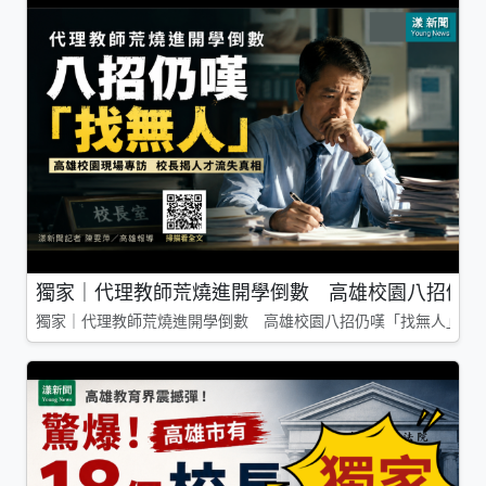
獨家｜代理教師荒燒進開學倒數 高雄校園八招仍嘆
獨家｜代理教師荒燒進開學倒數 高雄校園八招仍嘆「找無人」