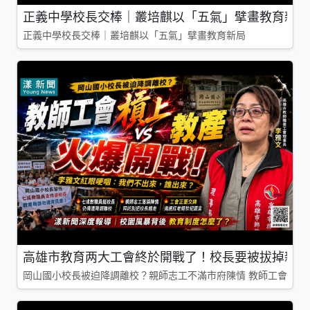
正義中學校長交棒｜叢培麒以「五氣」擘畫教育新局
正義中學校長交棒｜叢培麒以「五氣」擘畫教育新局
高雄市教育两大工會終於開戰了！校長要被拔掉親師
岡山國小校長被迫降調離校？親師志工不滿市府陳情 教師工會槓上