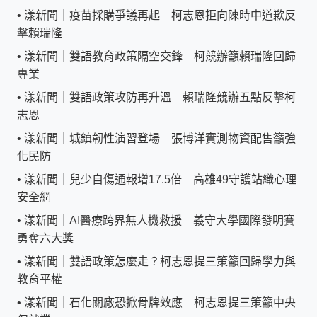
•
漾新聞｜疫苗採購爭議再起 柯志恩拒向陳時中道歉反
擊賴瑞隆
•
漾新聞｜雙語教育政策隔空交鋒 柯競辦籲賴瑞隆回歸
專業
•
漾新聞｜雙語政策攻防再升溫 賴瑞隆競辦五點反擊柯
志恩
•
漾新聞｜城鎮韌性演習登場 張博洋實測物資配售籲強
化民防
•
漾新聞｜兒少自傷通報增17.5倍 高雄49守護站織心理
安全網
•
漾新聞｜AI醫療跨界無人機救援 義守大學國際發明賽
勇奪六大獎
•
漾新聞｜雙語政策怎麼走？柯志恩提三策籲回歸學力與
教育平權
•
漾新聞｜石化關廠恐掀骨牌效應 柯志恩提三策籲中央