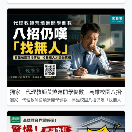
獨家｜代理教師荒燒進開學倒數 高雄校園八招仍嘆
獨家｜代理教師荒燒進開學倒數 高雄校園八招仍嘆「找無人」