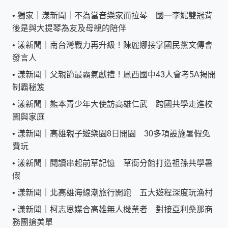
•
獨家｜漾新聞｜不為當音樂家而拉琴 國一李妮雙冠背
後是與大提琴為友及母親的陪伴
•
漾新聞｜南台灣戰力再升級！陳麗娜接掌國民黨文傳會
發言人
•
漾新聞｜父親節最霸氣獻禮！鳳西國中43人會考5A揭開
制霸秘笈
•
漾新聞｜熊本青少年大使訪高雄仁武 跨國共學走進校
園與家庭
•
漾新聞｜高雄親子遊樂園8日開園 30多項設施暑假免
費玩
•
漾新聞｜閱讀串起前草記憶 草衙分館打造祖孫共學暑
假
•
漾新聞｜北高雄海線潮旅行開跑 五大遊程深度玩漁村
•
漾新聞｜柯志恩媒合高雄無人機業者 對接亞利桑那商
務團搶美單