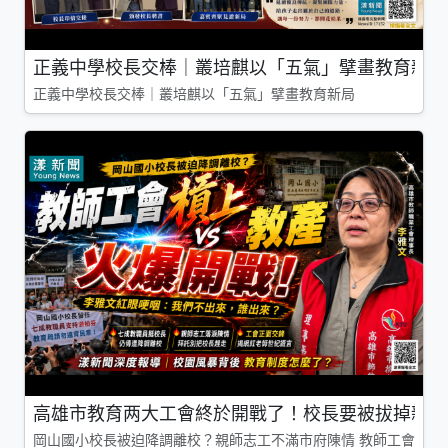
正義中學校長交棒｜叢培麒以「五氣」擘畫教育新局
正義中學校長交棒｜叢培麒以「五氣」擘畫教育新局
高雄市教育两大工會終於開戰了！校長要被拔掉親師
岡山國小校長被迫降調離校？親師志工不滿市府陳情 教師工會槓上