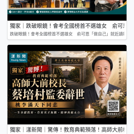
獨家｜跌破眼鏡！會考全國榜首不選雄女 俞可恩「
跌破眼鏡！會考全國榜首不選雄女 俞可恩「做自己」就近讀新莊
獨家｜漾新聞｜驚傳！教育典範殞落！高師大前校長