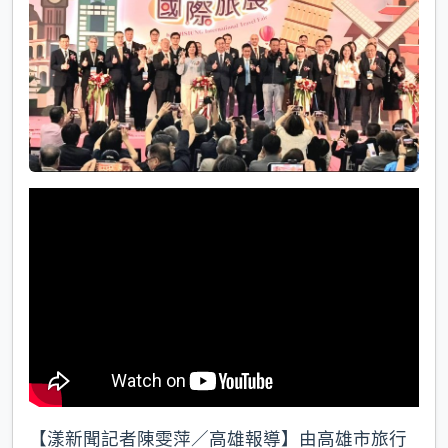
k
【漾新聞記者陳雯萍／高雄報導】由高雄市旅行