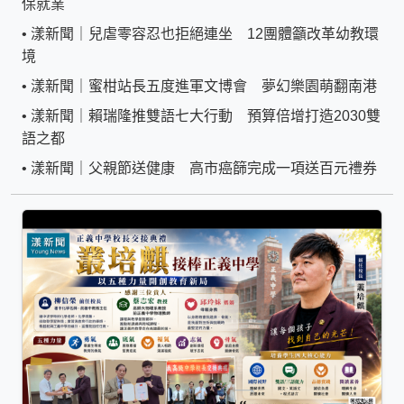
保就業
•
漾新聞｜兒虐零容忍也拒絕連坐 12團體籲改革幼教環
境
•
漾新聞｜蜜柑站長五度進軍文博會 夢幻樂園萌翻南港
•
漾新聞｜賴瑞隆推雙語七大行動 預算倍增打造2030雙
語之都
•
漾新聞｜父親節送健康 高市癌篩完成一項送百元禮券