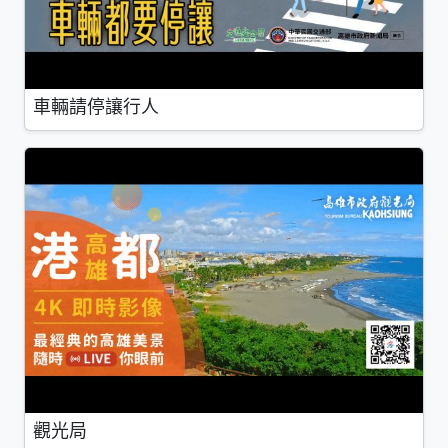
車輛請停讓行人
觀光局