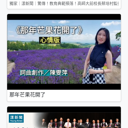
獨家｜漾新聞｜驚傳！教育典範殞落！高師大前校長蔡培村監委辭
那年芒果花開了