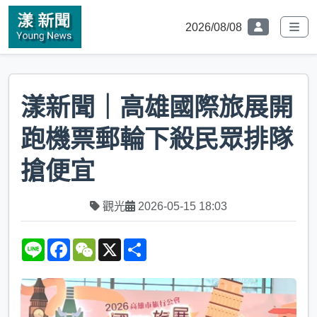
2026/08/08
漾新聞｜高雄國際旅展開
跑機票郵輪下殺民眾排隊
搶便宜
觀光
2026-05-15 18:03
L
F
W
X
S
i
a
e
h
n
c
C
a
e
e
h
r
b
a
e
o
t
o