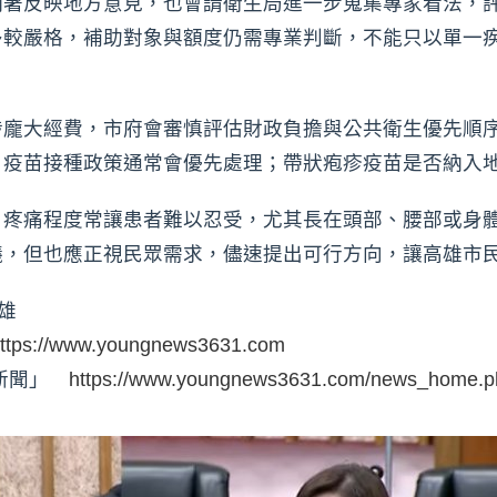
制署反映地方意見，也會請衛生局進一步蒐集專家看法，
多較嚴格，補助對象與額度仍需專業判斷，不能只以單一
涉龐大經費，市府會審慎評估財政負擔與公共衛生優先順
，疫苗接種政策通常會優先處理；帶狀疱疹疫苗是否納入
，疼痛程度常讓患者難以忍受，尤其長在頭部、腰部或身
議，但也應正視民眾需求，儘速提出可行方向，讓高雄市
雄
ttps://www.youngnews3631.com
時新聞」
https://www.youngnews3631.com/news_home.p