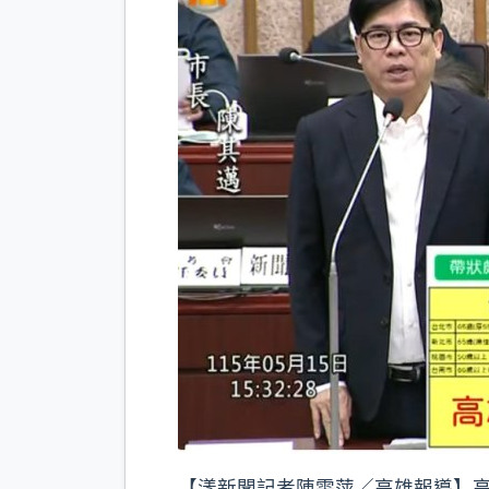
k
【漾新聞記者陳雯萍／高雄報導】高