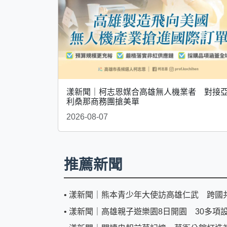
漾新聞｜柯志恩媒合高雄無人機業者 對接
利桑那商務團搶美單
2026-08-07
推薦新聞
•
漾新聞｜熊本青少年大使訪高雄仁武 跨國
•
漾新聞｜高雄親子遊樂園8日開園 30多項