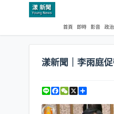
首頁
即時
影音
政治
漾新聞｜李雨庭促
L
F
W
X
S
i
a
e
h
n
c
C
a
e
e
h
r
b
a
e
o
t
o