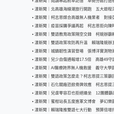
•
漾新聞｜閱讀串起前草記憶 草衙分館打造
•
漾新聞｜北高雄海線潮旅行開跑 五大遊程
•
漾新聞｜柯志恩媒合高雄無人機業者 對接
•
漾新聞｜疫苗採購爭議再起 柯志恩拒向陳
•
漾新聞｜雙語教育政策隔空交鋒 柯競辦籲
•
漾新聞｜雙語政策攻防再升溫 賴瑞隆競辦
•
漾新聞｜城鎮韌性演習登場 張博洋實測物
•
漾新聞｜兒少自傷通報增17.5倍 高雄49
•
漾新聞｜AI醫療跨界無人機救援 義守大學
•
漾新聞｜雙語政策怎麼走？柯志恩提三策籲
•
漾新聞｜石化關廠恐掀骨牌效應 柯志恩提
•
漾新聞｜兒虐零容忍也拒絕連坐 12團體籲
•
漾新聞｜蜜柑站長五度進軍文博會 夢幻樂
•
漾新聞｜賴瑞隆推雙語七大行動 預算倍增打