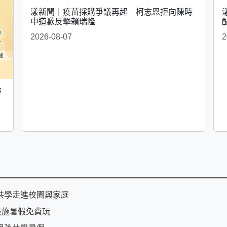
漾新聞｜疫苗採購爭議再起 柯志恩拒向陳時
中道歉反擊賴瑞隆
2026-08-07
2
亞
共學走進校園與家庭
設施暑假免費玩