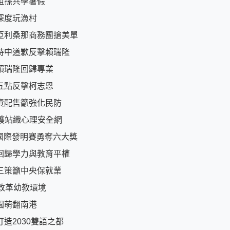
祖孫共學暑假
深度玩漁村
亞利桑那商務團搶美單
時中道歉反擊賴瑞隆
賴瑞隆回歸專業
五點反擊柯志恩
資配售籲強化民防
守護站織心理安全網
國際發明賽勇奪六大獎
回歸學力與教育平權
三策籲中央保就業
改革幼教環境
園萌翻南港
造2030雙語之都