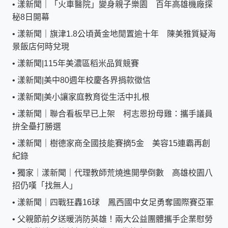
•
漾新聞｜「火車醫院」變身親子樂園 百年高雄機廠探
秘8日開幕
•
漾新聞｜旗津1.8公頃黃金地閒置逾十年 陳美雅質疑海
景飯店何時兌現
•
漾新聞|115年美濃區稻米品質競賽
•
漾新聞|美中80週年校慶各界捐款徵信
•
漾新聞|美小讓家庭教育從生活中扎根
•
漾新聞｜聯合看板早已上架 柯志恩扮母雞：攜手議員
拚全壘打勝選
•
漾新聞｜樹德家商全國技能賽摘5金 美容15連霸再創
紀錄
•
獨家｜漾新聞｜代理教師荒燒進開學倒數 高雄校園八
招仍嘆「找無人」
•
漾新聞｜四戰狂轟16球 鳳西國中女足勇奪國際賽亞軍
•
父親節前夕送暖消防英雄！兩大公益團體攜手企業慰勞