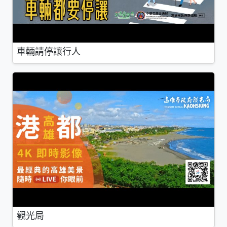
車輛請停讓行人
觀光局