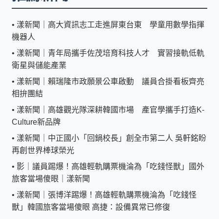
•
漾新聞｜高大資訊志工走進屏東台東 學童用數學指揮
機器人
•
漾新聞｜青年局攜手佐茂培育科技人才 實習接軌低軌
衛星與儲能產業
•
漾新聞｜賴瑞隆市政願景公車啟動 議員合掛看板齊亮
相拚團結
•
漾新聞｜高雄觀光隊深耕韓國市場 產官學攜手打造K-
Culture新品牌
•
漾新聞｜中正國小「回鍋校長」創全市第二人 吳軒銘盼
再創世界棒球榮光
•
影｜議員踢爆！高雄輕軌購票機淪為「吃錢怪獸」國外
旅客當場傻眼｜漾新聞
•
漾新聞｜張博洋踢爆！高雄輕軌購票機淪為「吃錢怪
獸」韓國旅客當場傻眼 高捷：設備異常已修復