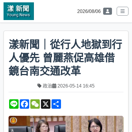
2026/08/06
漾新聞｜從行人地獄到行
人優先 曾麗燕促高雄借
鏡台南交通改革
政治
2026-05-14 16:45
L
F
W
X
S
i
a
e
h
n
c
C
a
e
e
h
r
b
a
e
o
t
o