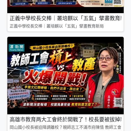
正義中學校長交棒｜叢培麒以「五氣」擘畫教育新局
正義中學校長交棒｜叢培麒以「五氣」擘畫教育新局
高雄市教育两大工會終於開戰了！校長要被拔掉親師
岡山國小校長被迫降調離校？親師志工不滿市府陳情 教師工會槓上