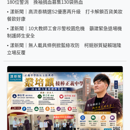
180位警消 挽袖捐血募集130袋熱血
•
漾新聞｜高流泰精選S2優惠再升級 打卡解鎖百貨美妝
餐飲好康
•
漾新聞｜10大教師工會示警校園危機 籲建緊急退場機
制護師生安全
•
漾新聞｜無人載具條例掀藍綠攻防 柯競辦質疑賴瑞隆
立場反覆