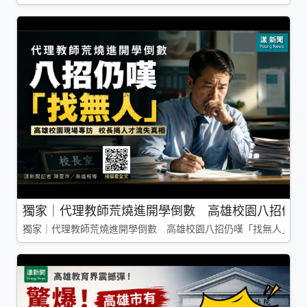
獨家｜代理教師荒燒進開學倒數 高雄校園八招仍嘆
獨家｜代理教師荒燒進開學倒數 高雄校園八招仍嘆「找無人」