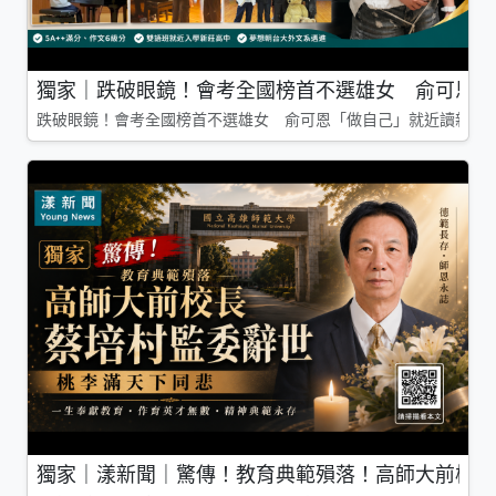
獨家｜跌破眼鏡！會考全國榜首不選雄女 俞可恩「
跌破眼鏡！會考全國榜首不選雄女 俞可恩「做自己」就近讀新莊
獨家｜漾新聞｜驚傳！教育典範殞落！高師大前校長