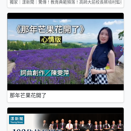
獨家｜漾新聞｜驚傳！教育典範殞落！高師大前校長蔡培村監委辭
那年芒果花開了