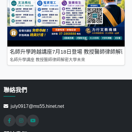
名師升學跨越講座7月18日登場 教授醫師律師解密
名師升學講座 教授醫師律師解密大學未來
聯絡我們
july0917@ms55.hinet.net