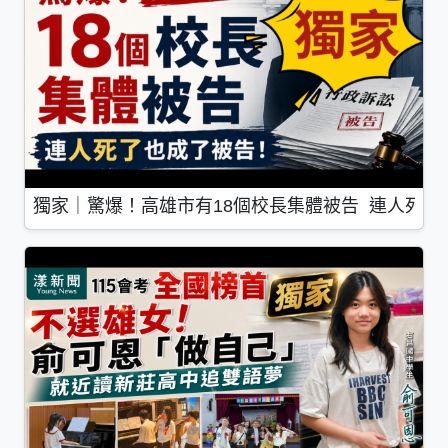
獨家｜驚爆！高雄市有18個校長集體被告 連人死了