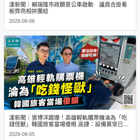
漾新聞｜賴瑞隆市政願景公車啟動 議員合掛看
板齊亮相拚團結
2026-08-06
漾新聞｜張博洋踢爆！高雄輕軌購票機淪為「吃
錢怪獸」韓國旅客當場傻眼 高捷：設備異常已修
復
2026-08-05