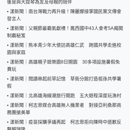
後是與大提琴為友及母親的陪伴
•
漾新聞｜南台灣戰力再升級！陳麗娜接掌國民黨文傳會
發言人
•
漾新聞｜父親節最霸氣獻禮！鳳西國中43人會考5A揭開
制霸秘笈
•
漾新聞｜熊本青少年大使訪高雄仁武 跨國共學走進校
園與家庭
•
漾新聞｜高雄親子遊樂園8日開園 30多項設施暑假免
費玩
•
漾新聞｜閱讀串起前草記憶 草衙分館打造祖孫共學暑
假
•
漾新聞｜北高雄海線潮旅行開跑 五大遊程深度玩漁村
•
漾新聞｜柯志恩媒合高雄無人機業者 對接亞利桑那商
務團搶美單
•
漾新聞｜疫苗採購爭議再起 柯志恩拒向陳時中道歉反
擊賴瑞隆