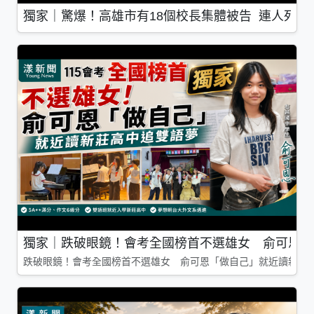
獨家｜驚爆！高雄市有18個校長集體被告 連人死了
獨家｜跌破眼鏡！會考全國榜首不選雄女 俞可恩「
跌破眼鏡！會考全國榜首不選雄女 俞可恩「做自己」就近讀新莊