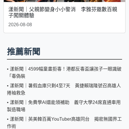
漾新聞｜父親節變身小小警消 李雅芬邀數百親
子闖關體驗
2026-08-08
推薦新聞
•
漾新聞｜4599幅童畫拒毒！港都反毒盃讓孩子一眼識破
「毒偽裝
•
漾新聞｜暑假血庫只剩4至7天 黃捷賴瑞隆號召高雄人
捲袖救急
•
漾新聞｜免費學AI還能領補助 義守大學24席直通車用
製造職場
•
漾新聞｜英美韓百萬YouTuber高雄同台 揭密無國界工
作術