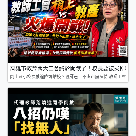
高雄市教育两大工會終於開戰了！校長要被拔掉親師
岡山國小校長被迫降調離校？親師志工不滿市府陳情 教師工會槓上