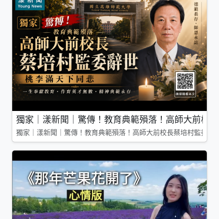
獨家｜漾新聞｜驚傳！教育典範殞落！高師大前校長
獨家｜漾新聞｜驚傳！教育典範殞落！高師大前校長蔡培村監委辭