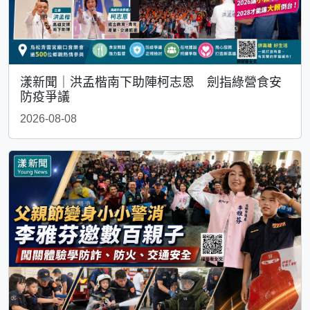
漾新聞｜洪孟楷南下助陣柯志恩 劍指綠營食安
防疫爭議
2026-08-08