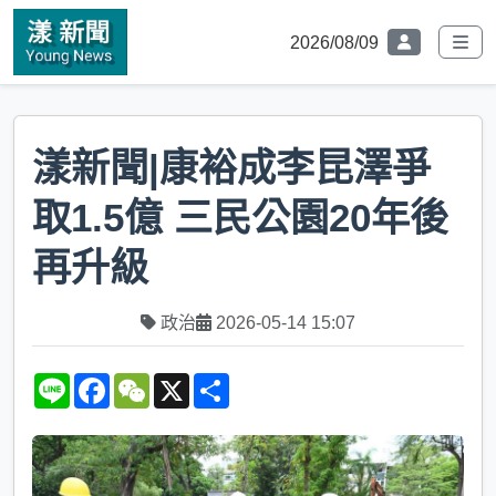
2026/08/09
漾新聞|康裕成李昆澤爭
取1.5億 三民公園20年後
再升級
政治
2026-05-14 15:07
L
F
W
X
S
i
a
e
h
n
c
C
a
e
e
h
r
b
a
e
o
t
o