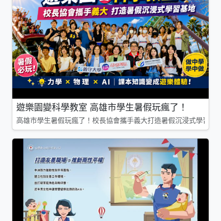
遊樂園變科學教室 高雄市學生暑假玩瘋了！
高雄市學生暑假玩瘋了！校長協會攜手義大打造暑假沉浸式學習基地