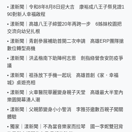
•
漾新聞｜令和8年8月8日迎大吉 康裕成八王子祭見證1
90對新人幸福啟程
•
漾新聞｜高雄八王子締盟20年再跨一步 6姊妹校園把
交流向幼兒扎根
•
漾新聞｜青創參展補助首開二次申請 高雄ERP團隊搶
數位轉型商機
•
漾新聞｜洪孟楷南下助陣柯志恩 劍指綠營食安防疫爭
議
•
漾新聞｜祖孫放下手機一起玩 高雄首創《家．幸福
城》桌遊亮相
•
漾新聞｜火車醫院華麗變身親子天堂 高雄最大半室內
樂園開幕湧人潮
•
漾新聞｜父親節變身小小警消 李雅芬邀數百親子闖關
體驗
•
獨家｜漾新聞｜不為當音樂家而拉琴 國一李妮雙冠背