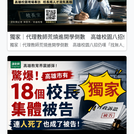
獨家｜代理教師荒燒進開學倒數 高雄校園八招仍嘆
獨家｜代理教師荒燒進開學倒數 高雄校園八招仍嘆「找無人」