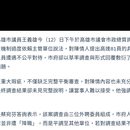
雄市議員王義雄今（12）日下午於高雄市議會市政總質
機制過度依賴主管單位說法，對陳情人提出高達81頁的
人員遭遇不公平對待，市府卻以草率調查與形式回覆敷衍
問題。
重大瑕疵，不僅缺乏完整平衡審查，對陳情內容也未充分
最終調查結果卻未見完整說明，讓當事人難以接受。他強
。
長蔡宛芬答詢表示，該案調查由三位外聘委員組成，市府
前並非遭「降職」，而是平調至其他單位，若對調查結果