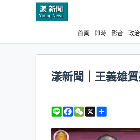
首頁
即時
影音
政治
漾新聞｜王義雄質
L
F
W
X
S
i
a
e
h
n
c
C
a
e
e
h
r
b
a
e
o
t
o