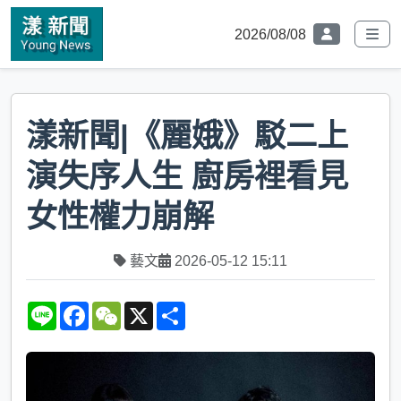
2026/08/08
漾新聞|《麗娥》駁二上
演失序人生 廚房裡看見
女性權力崩解
藝文
2026-05-12 15:11
L
F
W
X
S
i
a
e
h
n
c
C
a
e
e
h
r
b
a
e
o
t
o