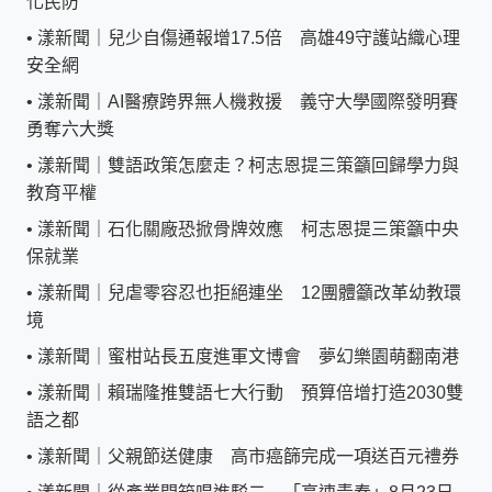
化民防
•
漾新聞｜兒少自傷通報增17.5倍 高雄49守護站織心理
安全網
•
漾新聞｜AI醫療跨界無人機救援 義守大學國際發明賽
勇奪六大獎
•
漾新聞｜雙語政策怎麼走？柯志恩提三策籲回歸學力與
教育平權
•
漾新聞｜石化關廠恐掀骨牌效應 柯志恩提三策籲中央
保就業
•
漾新聞｜兒虐零容忍也拒絕連坐 12團體籲改革幼教環
境
•
漾新聞｜蜜柑站長五度進軍文博會 夢幻樂園萌翻南港
•
漾新聞｜賴瑞隆推雙語七大行動 預算倍增打造2030雙
語之都
•
漾新聞｜父親節送健康 高市癌篩完成一項送百元禮券