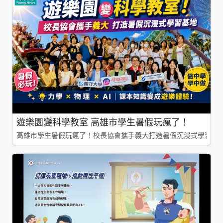
遊樂園變科學教室 高雄市學生暑假玩瘋了！
高雄市學生暑假玩瘋了！校長協會攜手義大打造暑假沉浸式學習基地