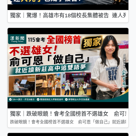
獨家｜驚爆！高雄市有18個校長集體被告 連人死了
獨家｜跌破眼鏡！會考全國榜首不選雄女 俞可恩「
跌破眼鏡！會考全國榜首不選雄女 俞可恩「做自己」就近讀新莊