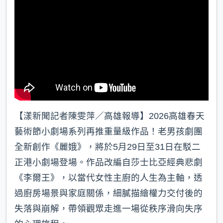
【漾新聞記者陳雯萍／高雄報導】2026高雄春天
藝術節小劇場系列再推重量級作品！老男孩劇團
全新創作《麗娥》，將於5月29日至31日在駁二
正港小劇場登場。作品改編自莎士比亞經典悲劇
《李爾王》，以當代女性主廚的人生為主軸，透
過廚房場景與家庭關係，細膩描繪權力交付後的
失落與崩解，帶領觀眾走進一場從秩序滑向失序