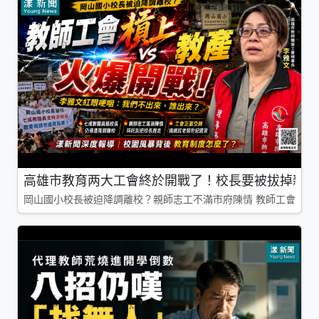
高雄市教育两大工會終於開戰了！校長要被拔掉親師
岡山國小校長被迫降調離校？親師志工不滿市府陳情 教師工會槓上