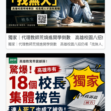
獨家｜代理教師荒燒進開學倒數 高雄校園八招仍嘆
獨家｜代理教師荒燒進開學倒數 高雄校園八招仍嘆「找無人」