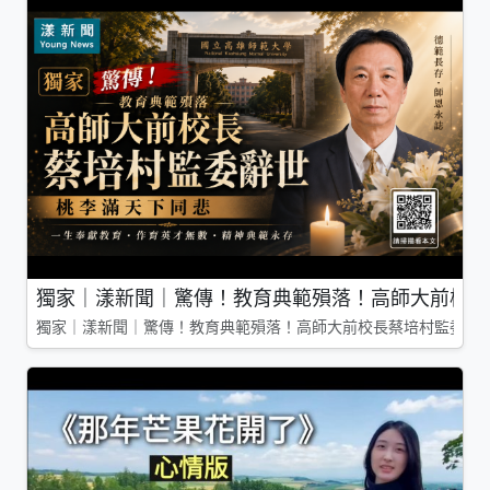
獨家｜漾新聞｜驚傳！教育典範殞落！高師大前校長
獨家｜漾新聞｜驚傳！教育典範殞落！高師大前校長蔡培村監委辭