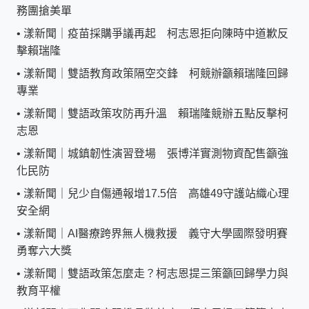
務團搶美單
•
漾新聞｜疫苗採購爭議再起 柯志恩拒向陳時中道歉反
擊賴瑞隆
•
漾新聞｜雙語教育政策隔空交鋒 柯競辦籲賴瑞隆回歸
專業
•
漾新聞｜雙語政策攻防再升溫 賴瑞隆競辦五點反擊柯
志恩
•
漾新聞｜城鎮韌性演習登場 張博洋實測物資配售籲強
化民防
•
漾新聞｜兒少自傷通報增17.5倍 高雄49守護站織心理
安全網
•
漾新聞｜AI醫療跨界無人機救援 義守大學國際發明賽
勇奪六大獎
•
漾新聞｜雙語政策怎麼走？柯志恩提三策籲回歸學力與
教育平權