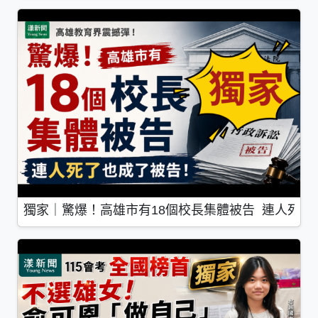
獨家｜驚爆！高雄市有18個校長集體被告 連人死了