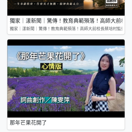
獨家｜漾新聞｜驚傳！教育典範殞落！高師大前校長
獨家｜漾新聞｜驚傳！教育典範殞落！高師大前校長蔡培村監委辭
那年芒果花開了