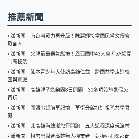
推薦新聞
•
漾新聞｜南台灣戰力再升級！陳麗娜接掌國民黨文傳會
發言人
•
漾新聞｜父親節最霸氣獻禮！鳳西國中43人會考5A揭開
制霸秘笈
•
漾新聞｜熊本青少年大使訪高雄仁武 跨國共學走進校
園與家庭
•
漾新聞｜高雄親子遊樂園8日開園 30多項設施暑假免
費玩
•
漾新聞｜閱讀串起前草記憶 草衙分館打造祖孫共學暑
假
•
漾新聞｜北高雄海線潮旅行開跑 五大遊程深度玩漁村
•
漾新聞｜柯志恩媒合高雄無人機業者 對接亞利桑那商