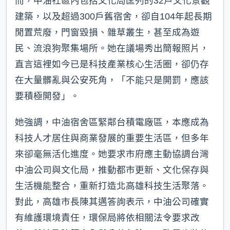
而，中油社區內包括文化局匡列的32戶文化景觀
建築，以及超過300戶舊宿舍，卻自104年起長期
閒置荒廢，門窗毀損、雜草叢生，甚至成為遊
民、流浪狗聚集場所。她在議場秀出簡報照片，
直言這裡如今已是科技產業核心生活圈，卻仍存
在大量髒亂與公安死角，「不能只是開罰，應該
要積極開發」。
她強調，中油宿舍區緊鄰台積電廠區，本應成為
科技人才居住與商業發展的重要生活區，但多年
來卻毫無活化進度。她要求市府應主動協調台灣
中油公司與文化局，推動都市更新、文化保存與
生活機能整合，重新打造北高雄科技生活聚落。
對此，高雄市長陳其邁答詢表示，中油公司確實
有維護環境責任，環保局將依相關法令要求改