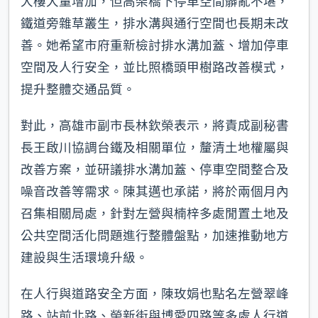
大樓大量增加，但高架橋下停車空間髒亂不堪，
鐵道旁雜草叢生，排水溝與通行空間也長期未改
善。她希望市府重新檢討排水溝加蓋、增加停車
空間及人行安全，並比照橋頭甲樹路改善模式，
提升整體交通品質。
對此，高雄市副市長林欽榮表示，將責成副秘書
長王啟川協調台鐵及相關單位，釐清土地權屬與
改善方案，並研議排水溝加蓋、停車空間整合及
噪音改善等需求。陳其邁也承諾，將於兩個月內
召集相關局處，針對左營與楠梓多處閒置土地及
公共空間活化問題進行整體盤點，加速推動地方
建設與生活環境升級。
在人行與道路安全方面，陳玫娟也點名左營翠峰
路、站前北路、榮新街與博愛四路等多處人行道