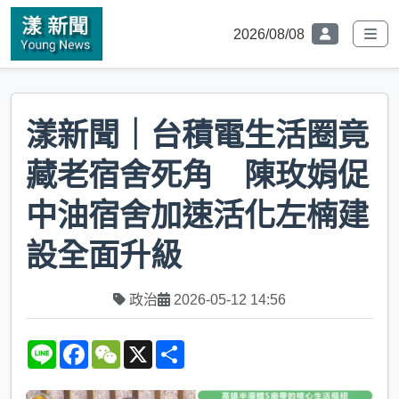
2026/08/08
漾新聞｜台積電生活圈竟
藏老宿舍死角 陳玫娟促
中油宿舍加速活化左楠建
設全面升級
政治
2026-05-12 14:56
L
F
W
X
S
i
a
e
h
n
c
C
a
e
e
h
r