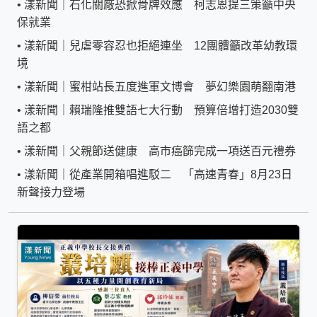
•
漾新聞｜石化關廠恐掀骨牌效應 柯志恩提三策籲中央
保就業
•
漾新聞｜兒虐零容忍也拒絕連坐 12團體籲改革幼教環
境
•
漾新聞｜蜜柑站長五度進軍文博會 夢幻樂園萌翻南港
•
漾新聞｜賴瑞隆推雙語七大行動 預算倍增打造2030雙
語之都
•
漾新聞｜父親節送健康 高市癌篩完成一項送百元禮券
•
漾新聞｜從產業開箱唱進駁二 「高速青春」8月23日
新聲接力登場