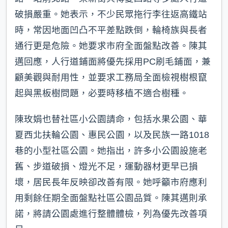
破損嚴重。她表示，不少民眾拖行李往返高鐵站
時，常因地面凹凸不平差點跌倒，輪椅族與長者
通行更是危險。她要求市府全面盤點改善。陳其
邁回應，人行道鋪面將優先採用PC刷毛鋪面，兼
顧美觀與耐用性，並要求工務局全面檢視樹根竄
起與黑板樹問題，必要時移植不適合樹種。
陳玫娟也替社區小公園請命，包括水果公園、華
夏西北扶輪公園、惠民公園，以及民族一路1018
巷的小型社區公園。她指出，許多小公園設施老
舊、步道破損、燈光不足，運動器材更早已損
壞，居民長年反映卻改善有限。她呼籲市府應利
用剩餘任期全面盤點社區公園品質。陳其邁則承
諾，將請公園處進行整體體檢，列為優先改善項