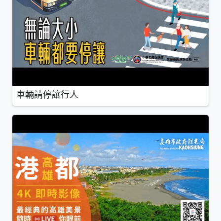
車輛請停讓行人