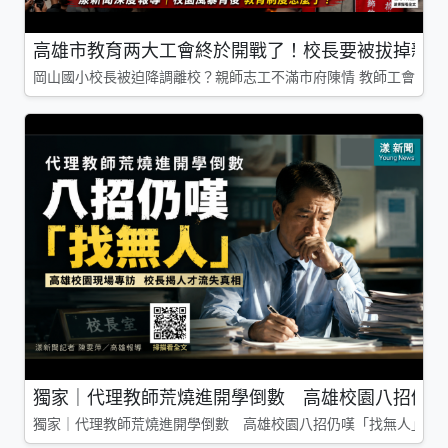
高雄市教育两大工會終於開戰了！校長要被拔掉親師
岡山國小校長被迫降調離校？親師志工不滿市府陳情 教師工會槓上
獨家｜代理教師荒燒進開學倒數 高雄校園八招仍嘆
獨家｜代理教師荒燒進開學倒數 高雄校園八招仍嘆「找無人」