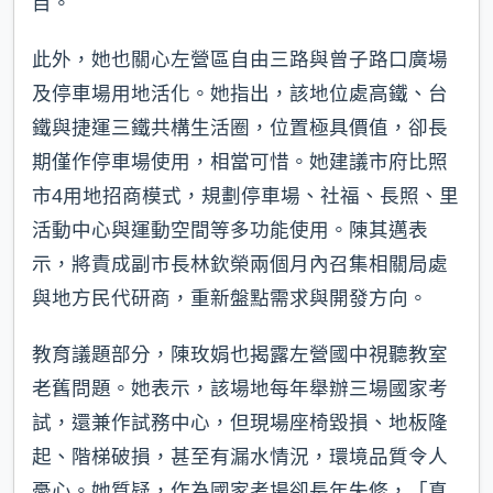
目。
此外，她也關心左營區自由三路與曾子路口廣場
及停車場用地活化。她指出，該地位處高鐵、台
鐵與捷運三鐵共構生活圈，位置極具價值，卻長
期僅作停車場使用，相當可惜。她建議市府比照
市4用地招商模式，規劃停車場、社福、長照、里
活動中心與運動空間等多功能使用。陳其邁表
示，將責成副市長林欽榮兩個月內召集相關局處
與地方民代研商，重新盤點需求與開發方向。
教育議題部分，陳玫娟也揭露左營國中視聽教室
老舊問題。她表示，該場地每年舉辦三場國家考
試，還兼作試務中心，但現場座椅毀損、地板隆
起、階梯破損，甚至有漏水情況，環境品質令人
憂心。她質疑，作為國家考場卻長年失修，「真