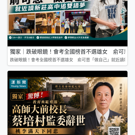
獨家｜跌破眼鏡！會考全國榜首不選雄女 俞可恩「
跌破眼鏡！會考全國榜首不選雄女 俞可恩「做自己」就近讀新莊