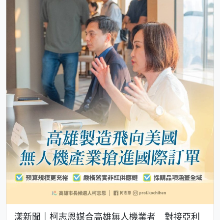
漾新聞｜柯志恩媒合高雄無人機業者 對接亞利