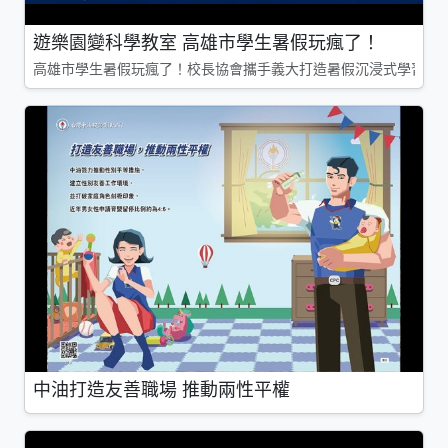
遊樂園變科學教室 高雄市學生暑假玩瘋了！
高雄市學生暑假玩瘋了！校長協會攜手義大打造暑假沉浸式學習基地
中油打造友善職場 推動兩性平權