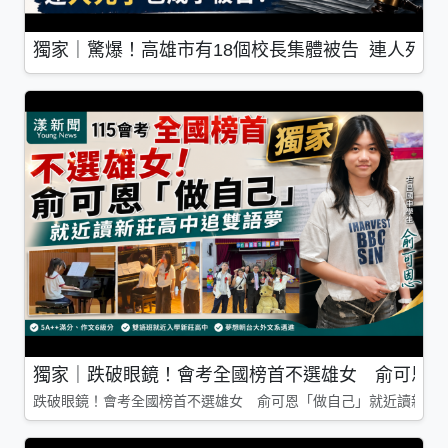
獨家｜驚爆！高雄市有18個校長集體被告 連人死了
獨家｜跌破眼鏡！會考全國榜首不選雄女 俞可恩「
跌破眼鏡！會考全國榜首不選雄女 俞可恩「做自己」就近讀新莊