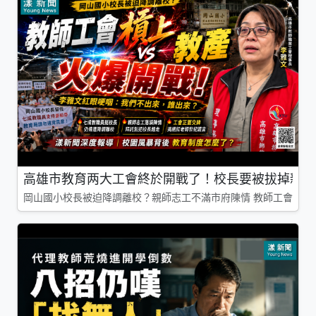
高雄市教育两大工會終於開戰了！校長要被拔掉親師
岡山國小校長被迫降調離校？親師志工不滿市府陳情 教師工會槓上