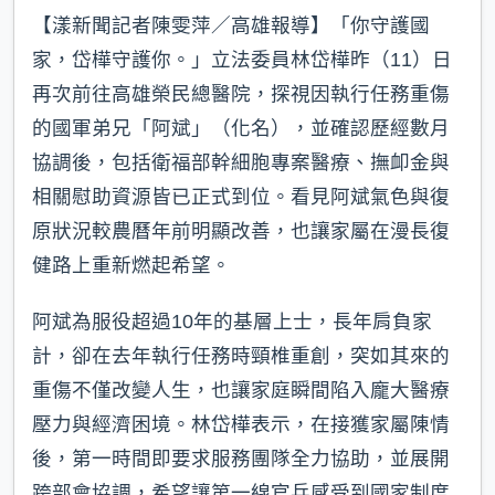
【漾新聞記者陳雯萍／高雄報導】「你守護國
家，岱樺守護你。」立法委員林岱樺昨（11）日
再次前往高雄榮民總醫院，探視因執行任務重傷
的國軍弟兄「阿斌」（化名），並確認歷經數月
協調後，包括衛福部幹細胞專案醫療、撫卹金與
相關慰助資源皆已正式到位。看見阿斌氣色與復
原狀況較農曆年前明顯改善，也讓家屬在漫長復
健路上重新燃起希望。
阿斌為服役超過10年的基層上士，長年肩負家
計，卻在去年執行任務時頸椎重創，突如其來的
重傷不僅改變人生，也讓家庭瞬間陷入龐大醫療
壓力與經濟困境。林岱樺表示，在接獲家屬陳情
後，第一時間即要求服務團隊全力協助，並展開
跨部會協調，希望讓第一線官兵感受到國家制度