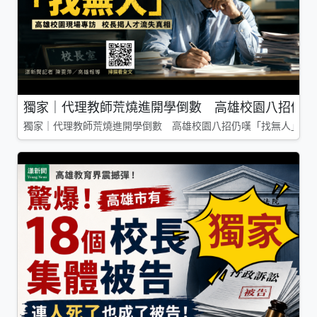
獨家｜代理教師荒燒進開學倒數 高雄校園八招仍嘆
獨家｜代理教師荒燒進開學倒數 高雄校園八招仍嘆「找無人」