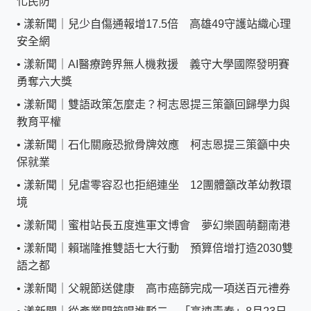
化民防
•
漾新聞｜兒少自傷通報增17.5倍 高雄49守護站織心理
安全網
•
漾新聞｜AI醫療跨界無人機救援 義守大學國際發明賽
勇奪六大獎
•
漾新聞｜雙語政策怎麼走？柯志恩提三策籲回歸學力與
教育平權
•
漾新聞｜石化關廠恐掀骨牌效應 柯志恩提三策籲中央
保就業
•
漾新聞｜兒虐零容忍也拒絕連坐 12團體籲改革幼教環
境
•
漾新聞｜蜜柑站長五度進軍文博會 夢幻樂園萌翻南港
•
漾新聞｜賴瑞隆推雙語七大行動 預算倍增打造2030雙
語之都
•
漾新聞｜父親節送健康 高市癌篩完成一項送百元禮券