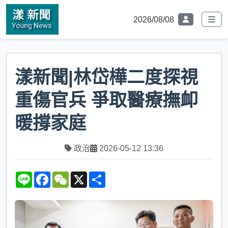
2026/08/08
漾新聞|林岱樺二度探視
重傷官兵 爭取醫療撫卹
暖撐家庭
政治
2026-05-12 13:36
L
F
W
X
S
i
a
e
h
n
c
C
a
e
e
h
r
b
a
e
o
t
o