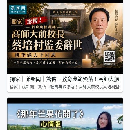
獨家｜漾新聞｜驚傳！教育典範殞落！高師大前校長
獨家｜漾新聞｜驚傳！教育典範殞落！高師大前校長蔡培村監委辭