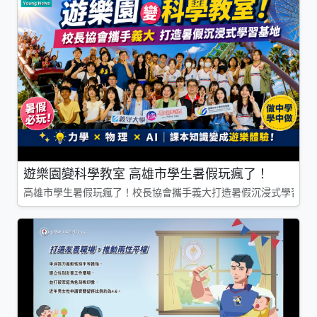
遊樂園變科學教室 高雄市學生暑假玩瘋了！
高雄市學生暑假玩瘋了！校長協會攜手義大打造暑假沉浸式學習基地