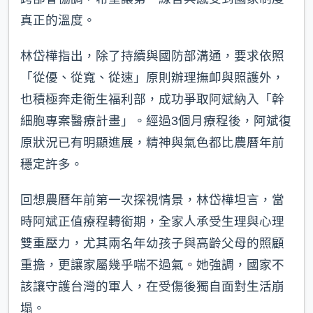
真正的溫度。
林岱樺指出，除了持續與國防部溝通，要求依照
「從優、從寬、從速」原則辦理撫卹與照護外，
也積極奔走衛生福利部，成功爭取阿斌納入「幹
細胞專案醫療計畫」。經過3個月療程後，阿斌復
原狀況已有明顯進展，精神與氣色都比農曆年前
穩定許多。
回想農曆年前第一次探視情景，林岱樺坦言，當
時阿斌正值療程轉銜期，全家人承受生理與心理
雙重壓力，尤其兩名年幼孩子與高齡父母的照顧
重擔，更讓家屬幾乎喘不過氣。她強調，國家不
該讓守護台灣的軍人，在受傷後獨自面對生活崩
塌。