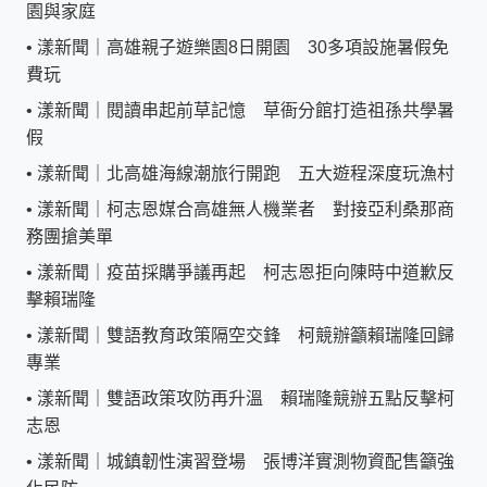
園與家庭
•
漾新聞｜高雄親子遊樂園8日開園 30多項設施暑假免
費玩
•
漾新聞｜閱讀串起前草記憶 草衙分館打造祖孫共學暑
假
•
漾新聞｜北高雄海線潮旅行開跑 五大遊程深度玩漁村
•
漾新聞｜柯志恩媒合高雄無人機業者 對接亞利桑那商
務團搶美單
•
漾新聞｜疫苗採購爭議再起 柯志恩拒向陳時中道歉反
擊賴瑞隆
•
漾新聞｜雙語教育政策隔空交鋒 柯競辦籲賴瑞隆回歸
專業
•
漾新聞｜雙語政策攻防再升溫 賴瑞隆競辦五點反擊柯
志恩
•
漾新聞｜城鎮韌性演習登場 張博洋實測物資配售籲強