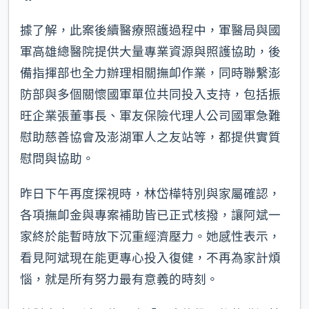
據了解，此案後續醫療照護過程中，軍醫局與國
軍高雄總醫院提供大量專業資源與照護協助，後
備指揮部也全力辦理相關撫卹作業，同時聯繫澎
防部與多個關懷國軍單位共同投入支持，包括振
旺企業張董事長、軍友保險代理人公司國軍急難
慰助慈善協會及澎湖軍人之友站等，都提供實質
慰問與協助。
昨日下午再度探視時，林岱樺特別與家屬確認，
各項撫卹金與專案補助皆已正式核撥，讓阿斌一
家終於能暫時放下沉重經濟壓力。她感性表示，
看見阿斌現在能更專心投入復健，不再為家計煩
惱，就是所有努力最有意義的時刻。