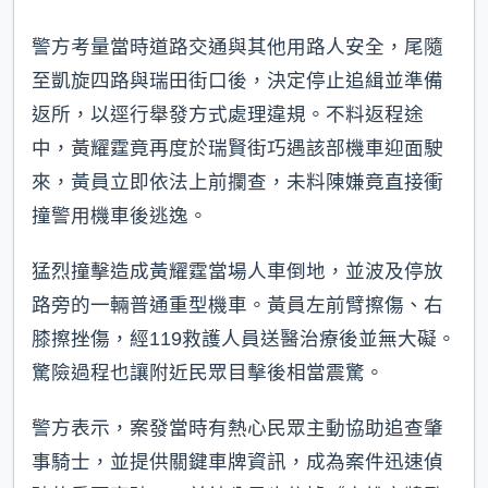
警方考量當時道路交通與其他用路人安全，尾隨
至凱旋四路與瑞田街口後，決定停止追緝並準備
返所，以逕行舉發方式處理違規。不料返程途
中，黃耀霆竟再度於瑞賢街巧遇該部機車迎面駛
來，黃員立即依法上前攔查，未料陳嫌竟直接衝
撞警用機車後逃逸。
猛烈撞擊造成黃耀霆當場人車倒地，並波及停放
路旁的一輛普通重型機車。黃員左前臂擦傷、右
膝擦挫傷，經119救護人員送醫治療後並無大礙。
驚險過程也讓附近民眾目擊後相當震驚。
警方表示，案發當時有熱心民眾主動協助追查肇
事騎士，並提供關鍵車牌資訊，成為案件迅速偵