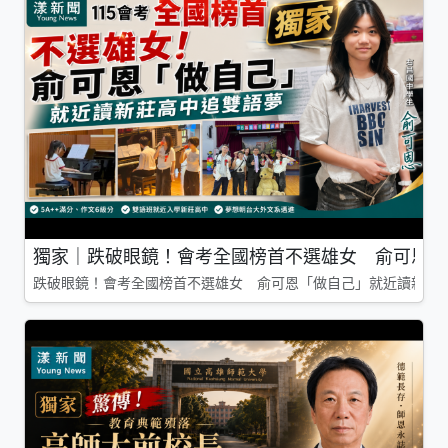
獨家｜跌破眼鏡！會考全國榜首不選雄女 俞可恩「
跌破眼鏡！會考全國榜首不選雄女 俞可恩「做自己」就近讀新莊