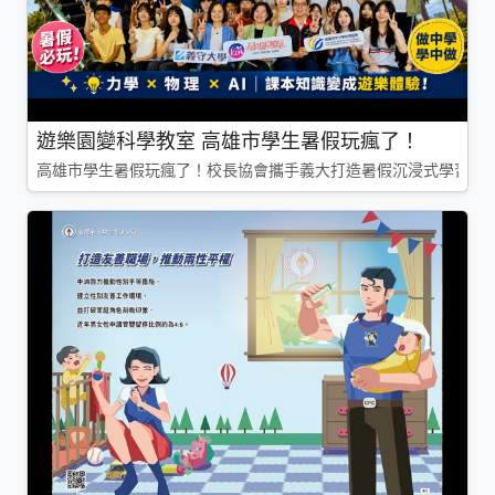
遊樂園變科學教室 高雄市學生暑假玩瘋了！
高雄市學生暑假玩瘋了！校長協會攜手義大打造暑假沉浸式學習基地