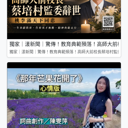
獨家｜漾新聞｜驚傳！教育典範殞落！高師大前校長
獨家｜漾新聞｜驚傳！教育典範殞落！高師大前校長蔡培村監委辭