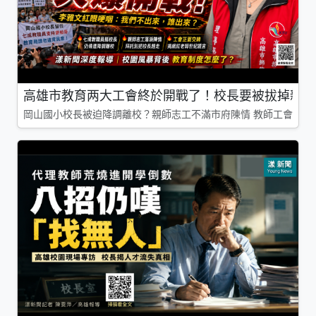
高雄市教育两大工會終於開戰了！校長要被拔掉親師
岡山國小校長被迫降調離校？親師志工不滿市府陳情 教師工會槓上