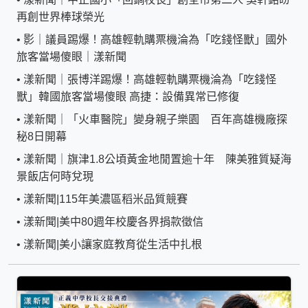
再創世界棒球榮光
•
影｜議員踢爆！高雄輕軌購票機淪為「吃錢怪獸」國外
旅客當場傻眼｜漾新聞
•
漾新聞｜張博洋踢爆！高雄輕軌購票機淪為「吃錢怪
獸」韓國旅客當場傻眼 高捷：設備異常已修復
•
漾新聞｜「火車醫院」變身親子樂園 百年高雄機廠探
秘8日開幕
•
漾新聞｜旗津1.8公頃黃金地閒置逾十年 陳美雅質疑海
景飯店何時兌現
•
漾新聞|115年美濃區稻米品質競賽
•
漾新聞|美中80週年校慶各界捐款徵信
•
漾新聞|美小讓家庭教育從生活中扎根