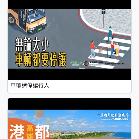
車輛請停讓行人