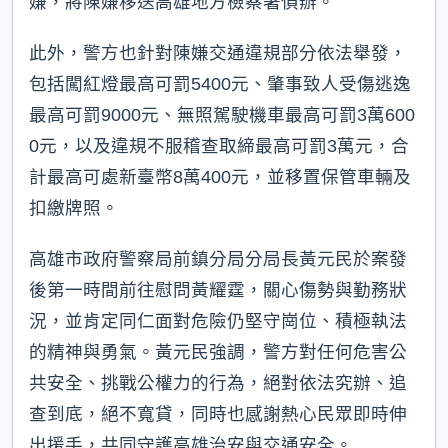
嫌，將陳嫌移送高雄地方檢察署偵辦。
此外，警方也針對陳嫌交通違規部分依法舉發，
包括闖紅燈最高可罰5400元、肇事致人受傷逃逸
最高可罰9000元、無照駕駛機車最高可罰3萬600
0元，以及違規不服稽查取締最高可罰3萬元，合
計最高可處新臺幣8萬400元，並移置保管車輛及
扣繳牌照。
高雄市政府警察局前鎮分局分局長黃元民於案發
後第一時間前往慰問黃耀霆，關心傷勢與勤務狀
況，並肯定同仁面對危險仍堅守崗位、積極執法
的精神與勇氣。黃元民強調，警方對任何危害公
共安全、挑戰公權力的行為，絕對依法究辦、追
查到底，絕不寬貸，同時也感謝熱心民眾即時伸
出援手，共同守護高雄治安與交通安全。