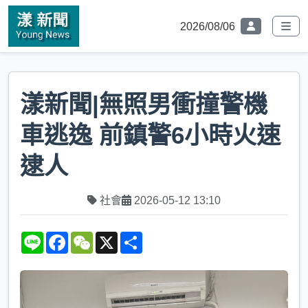
2026/08/06
漾新聞|無照男衝撞警機
車逃逸 前鎮警6小時火速
逮人
社會
2026-05-12 13:10
L
F
W
X
S
i
a
e
h
n
c
C
a
e
e
h
r
b
a
e
o
t
o