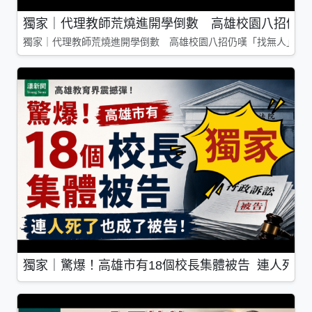
獨家｜代理教師荒燒進開學倒數 高雄校園八招仍嘆
獨家｜代理教師荒燒進開學倒數 高雄校園八招仍嘆「找無人」
獨家｜驚爆！高雄市有18個校長集體被告 連人死了