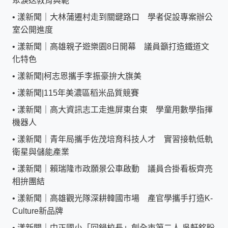
聚淚送教育典範
•
漾新聞｜大林蒲遷村走到關鍵路口 學者促設專案辦公
室公開進度
•
漾新聞｜高雄親子遊樂園8日開幕 議員籲打造鐵道文
化特色
•
漾新聞|柯志恩攜手李振豪拚大旗美
•
漾新聞|115年美濃區稻米品質競賽
•
漾新聞｜高大資訊志工走進屏東台東 學童用數學指揮
機器人
•
漾新聞｜青年局攜手佐茂培育科技人才 實習接軌低軌
衛星與儲能產業
•
漾新聞｜賴瑞隆市政願景公車啟動 議員合掛看板齊亮
相拚團結
•
漾新聞｜高雄觀光隊深耕韓國市場 產官學攜手打造K-
Culture新品牌
•
漾新聞｜中正國小「回鍋校長」創全市第二人 吳軒銘盼