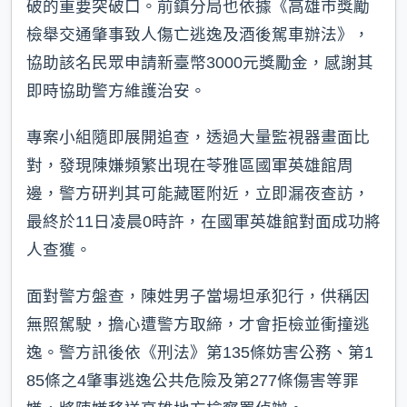
破的重要突破口。前鎮分局也依據《高雄市獎勵
檢舉交通肇事致人傷亡逃逸及酒後駕車辦法》，
協助該名民眾申請新臺幣3000元獎勵金，感謝其
即時協助警方維護治安。
專案小組隨即展開追查，透過大量監視器畫面比
對，發現陳嫌頻繁出現在苓雅區國軍英雄館周
邊，警方研判其可能藏匿附近，立即漏夜查訪，
最終於11日凌晨0時許，在國軍英雄館對面成功將
人查獲。
面對警方盤查，陳姓男子當場坦承犯行，供稱因
無照駕駛，擔心遭警方取締，才會拒檢並衝撞逃
逸。警方訊後依《刑法》第135條妨害公務、第1
85條之4肇事逃逸公共危險及第277條傷害等罪