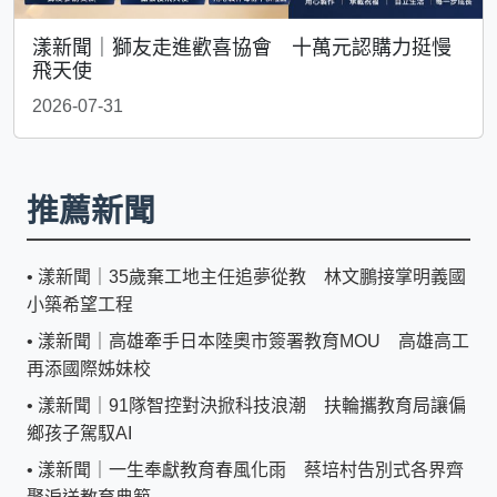
漾新聞｜獅友走進歡喜協會 十萬元認購力挺慢
飛天使
2026-07-31
推薦新聞
•
漾新聞｜35歲棄工地主任追夢從教 林文鵬接掌明義國
小築希望工程
•
漾新聞｜高雄牽手日本陸奧市簽署教育MOU 高雄高工
再添國際姊妹校
•
漾新聞｜91隊智控對決掀科技浪潮 扶輪攜教育局讓偏
鄉孩子駕馭AI
•
漾新聞｜一生奉獻教育春風化雨 蔡培村告別式各界齊