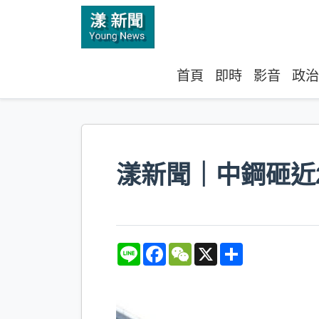
首頁
即時
影音
政治
漾新聞｜中鋼砸近
L
F
W
X
S
i
a
e
h
n
c
C
a
e
e
h
r
b
a
e
o
t
o