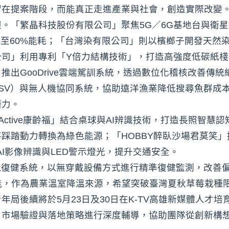
留在提案階段，而能真正走進產業與社會，創造實際改變
「繁晶科技股份有限公司」聚焦5G／6G基地台與衛星通訊
0%至60%能耗；「台灣染有限公司」則以檳榔子開發天
公司」利用專利「Y倍力結構技術」，打造高強度低碳紙
推出GooDrive雲端駕訓系統，透過數位化稽核改善傳
USV）與無人機協同系統，協助遠洋漁業降低搜尋魚群成本
潛力。
iActive康齡福」結合桌球與AI辨識技術，打造長照智
踏動力轉換為綠色能源；「HOBBY醉臥沙場君莫笑」提出智
ror」，結合AI影像辨識與LED警示燈光，提升交通安全。
能復健系統，以無穿戴設備方式進行精準復健監測，改善
能，作為農業溫室降溫來源，希望突破臺灣夏秋草莓栽種
年局後續將於5月23日及30日在K-TV高雄新媒體人才
、市場驗證與落地策略進行深度輔導，協助團隊從創新構