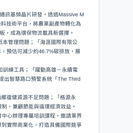
。
基頻晶片研發，透過Massive M
然染料技術平台，將農業副產物轉化為
棧板，成為環保物流載具新選擇。
統紙本管理問題；「海涯國際有限公
，預估可減少約46.7%碳排放，展
慧認知訓練工具；「躍動高雄－永續電
慧路口預警系統「The Third
偏鄉復健資源不足問題；「格源永
限制，兼顧節能與循環經濟效益。
培育中心辦理專屬培訓課程，邀請業界
想到實際商業化，打造具備國際競爭