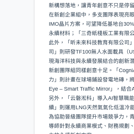
新構想落地，讓青年創意不只是停
在新創企業組中，多支團隊表現亮眼。
IMO晶片方案，可望降低基地台3
永續材料；「三奇紙棧板工業有限
此外，「昕未來科技教育有限公司」
司」則研發TF100無人水面載具（
現海洋科技與永續發展結合的創新
新創團隊組同樣創意十足。「Cogn
力」則計畫在球場鋪設發電地磚，將踩
Eye – Smart Traffic Mir
另外，「云磐淞科」導入AI智慧職
續」則運用LNG天然氣氣化低溫冷
為協助晉級團隊提升市場競爭力，青
導師針對永續商業模式、財務規劃