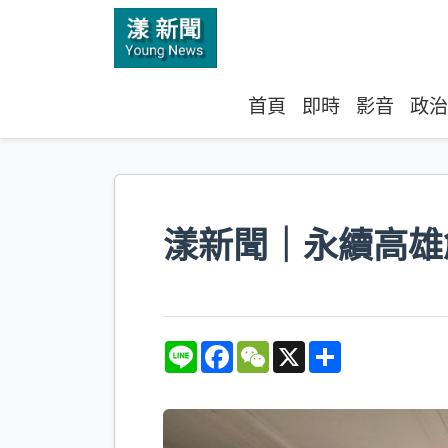
首頁
即時
影音
政治
漾新聞｜永續高雄
L
F
W
X
S
i
a
e
h
n
c
C
a
e
e
h
r
b
a
e
o
t
o