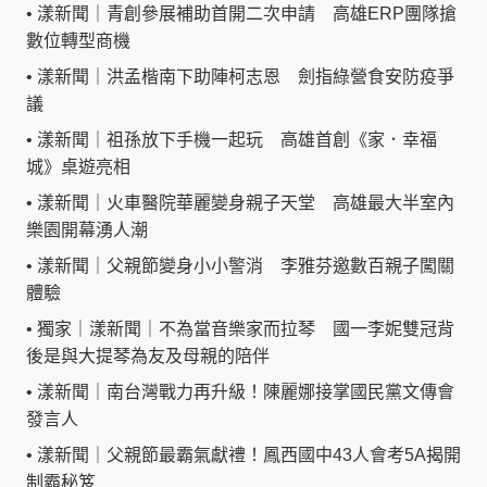
•
漾新聞｜青創參展補助首開二次申請 高雄ERP團隊搶
數位轉型商機
•
漾新聞｜洪孟楷南下助陣柯志恩 劍指綠營食安防疫爭
議
•
漾新聞｜祖孫放下手機一起玩 高雄首創《家．幸福
城》桌遊亮相
•
漾新聞｜火車醫院華麗變身親子天堂 高雄最大半室內
樂園開幕湧人潮
•
漾新聞｜父親節變身小小警消 李雅芬邀數百親子闖關
體驗
•
獨家｜漾新聞｜不為當音樂家而拉琴 國一李妮雙冠背
後是與大提琴為友及母親的陪伴
•
漾新聞｜南台灣戰力再升級！陳麗娜接掌國民黨文傳會
發言人
•
漾新聞｜父親節最霸氣獻禮！鳳西國中43人會考5A揭開
制霸秘笈