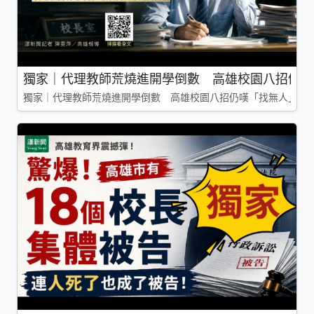
獨家｜代理教師荒燒進開學倒數 高雄校園八招仍嘆
獨家｜代理教師荒燒進開學倒數 高雄校園八招仍嘆「找無人」