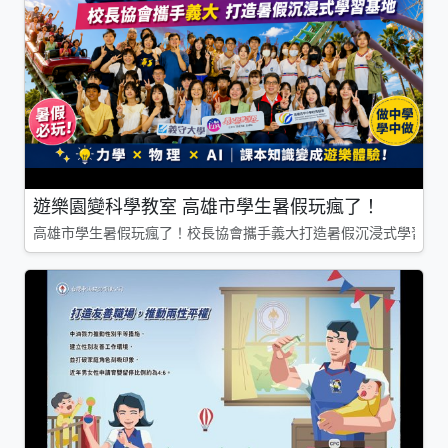
遊樂園變科學教室 高雄市學生暑假玩瘋了！
高雄市學生暑假玩瘋了！校長協會攜手義大打造暑假沉浸式學習基地