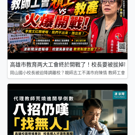
高雄市教育两大工會終於開戰了！校長要被拔掉親師
岡山國小校長被迫降調離校？親師志工不滿市府陳情 教師工會槓上