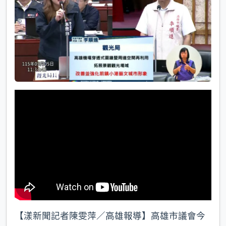
k
【漾新聞記者陳雯萍／高雄報導】高雄市議會今