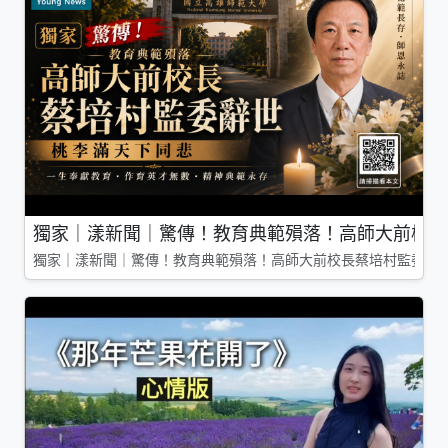
獨家｜漾新聞｜驚傳！教育典範殞落！高師大前校長
獨家｜漾新聞｜驚傳！教育典範殞落！高師大前校長蔡培村監委辭