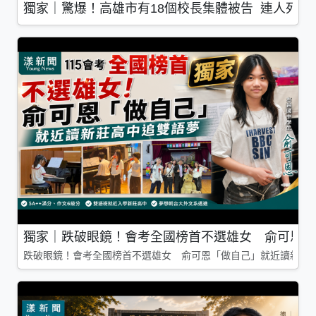
獨家｜驚爆！高雄市有18個校長集體被告 連人死了
獨家｜跌破眼鏡！會考全國榜首不選雄女 俞可恩「
跌破眼鏡！會考全國榜首不選雄女 俞可恩「做自己」就近讀新莊