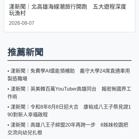
漾新聞｜北高雄海線潮旅行開跑 五大遊程深度
玩漁村
2026-08-07
推薦新聞
•
漾新聞｜免費學AI還能領補助 義守大學24席直通車用
製造職場
•
漾新聞｜英美韓百萬YouTuber高雄同台 揭密無國界工
作術
•
漾新聞｜令和8年8月8日迎大吉 康裕成八王子祭見證1
90對新人幸福啟程
•
漾新聞｜高雄八王子締盟20年再跨一步 6姊妹校園把
交流向幼兒扎根