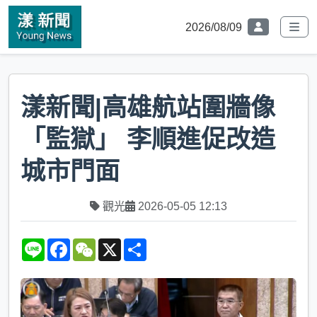
2026/08/09
漾新聞|高雄航站圍牆像
「監獄」 李順進促改造
城市門面
觀光
2026-05-05 12:13
L
F
W
X
S
i
a
e
h
n
c
C
a
e
e
h
r
b
a
e
o
t
o