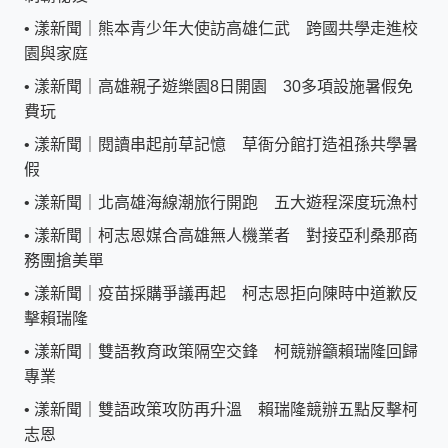
•
漾新聞｜熊本青少年大使訪高雄仁武 跨國共學走進校
園與家庭
•
漾新聞｜高雄親子遊樂園8日開園 30多項設施暑假免
費玩
•
漾新聞｜閱讀串起前草記憶 草衙分館打造祖孫共學暑
假
•
漾新聞｜北高雄海線潮旅行開跑 五大遊程深度玩漁村
•
漾新聞｜柯志恩媒合高雄無人機業者 對接亞利桑那商
務團搶美單
•
漾新聞｜疫苗採購爭議再起 柯志恩拒向陳時中道歉反
擊賴瑞隆
•
漾新聞｜雙語教育政策隔空交鋒 柯競辦籲賴瑞隆回歸
專業
•
漾新聞｜雙語政策攻防再升溫 賴瑞隆競辦五點反擊柯
志恩