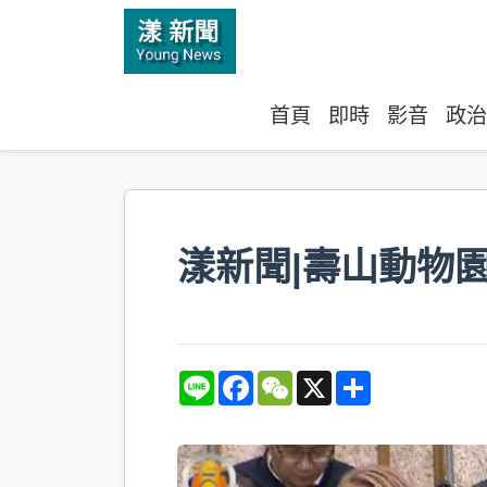
首頁
即時
影音
政治
漾新聞|壽山動物
L
F
W
X
S
i
a
e
h
n
c
C
a
e
e
h
r
b
a
e
o
t
o