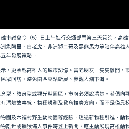
高雄市議會今（5）日上午進行交通部門第三天質詢，高雄
非洲象阿里、白老虎、非洲獅二哥及黑熊馬力等陪伴高雄
與五年發展策略。
展示，更承載高雄人的城市記憶。當老朋友一隻隻離開，
引民眾回訪，避免園區亮點斷層、參觀人潮下滑。
保育型、教育型或觀光型園區，市府必須說清楚。若偏向
應有清楚故事線、物種規劃及教育推廣方向，而不是僅靠
動物園及六福村野生動物園等經驗，透過新物種引進、動
動物離世或獼猴傷人事件時登上新聞，應主動展現高雄動