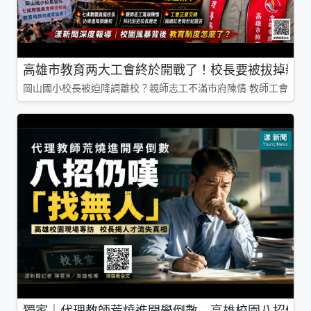
高雄市教育两大工會終於開戰了！校長要被拔掉親師
岡山國小校長被迫降調離校？親師志工不滿市府陳情 教師工會槓上
獨家｜代理教師荒燒進開學倒數 高雄校園八招仍嘆