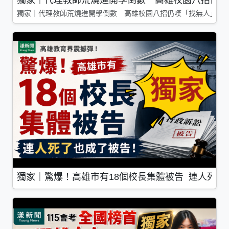
獨家｜代理教師荒燒進開學倒數 高雄校園八招仍嘆「找無人」
獨家｜驚爆！高雄市有18個校長集體被告 連人死了