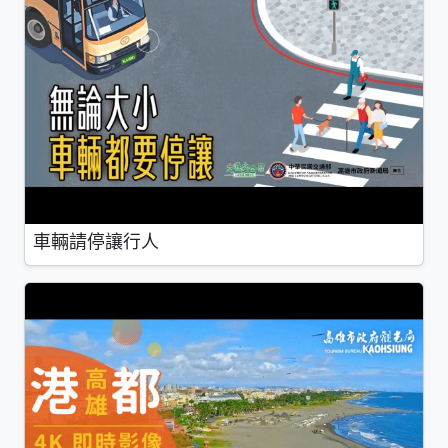
車輛請停讓行人