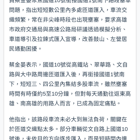
員蔡金晏聚焦國道10號銜接國道1號南下路段塞車
問題，指出短短數公里內多處匝道匯入，車流交
織頻繁，常在非尖峰時段也出現壅塞，要求高雄
市政府交通局與高速公路局研議透過模擬分析、
車道導引及拉鍊式匯入宣導，改善鼓山、左營居
民通勤困擾。
蔡金晏表示，國道10號從高鐵站、翠華路、文自
路與大中路周邊匝道匯入後，再銜接國道1號南
下，短短三、四公里內集結多股車流，雖然壅塞
時間有時僅約5至10分鐘，但對每天通勤往返東高
雄、南高雄的用路人而言，已成為固定痛點。
他指出，該路段車流未必大到無法負荷，關鍵在
於匝道交織點太多。部分車輛從文自路上國道10
號後，未依目的方向逐步匯入，而是短時間內連