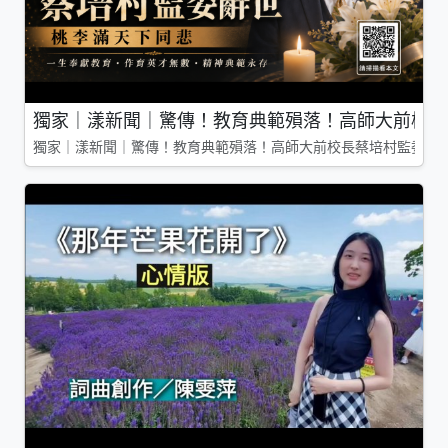
獨家｜漾新聞｜驚傳！教育典範殞落！高師大前校長
獨家｜漾新聞｜驚傳！教育典範殞落！高師大前校長蔡培村監委辭