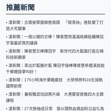
推薦新聞
•
漾新聞｜古厝披華服嫁進南國 「綰青絲」進駐墾丁打
造大宅囍事
•
漾新聞｜一個父親的交棒！陳善慧用滿滿政績砥礪陳冠
宇當最認真的議員
•
漾新聞｜陳善慧交棒陳冠宇 新世代四大藍圖打造左楠
科技新願景
•
漾新聞｜青出於藍勝於藍 陳冠宇接棒陳善慧參選演說逾
千鄉親鼓掌叫好！
•
漾新聞｜175小時海外實戰磨技 大榮飛修科16生接軌
國際航修
•
漾新聞｜暑假職涯培訓再升級 大港實習首推四大主題
課程
•
漾新聞｜27次挽袖成日常 張以理熱血捐血盼公益化為