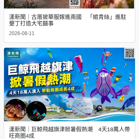
漾新聞｜古厝披華服嫁進南國 「綰青絲」進駐
墾丁打造大宅囍事
2026-08-11
漾新聞｜巨鯨飛越旗津掀暑假熱潮 4天18萬人帶
旺商圈4成