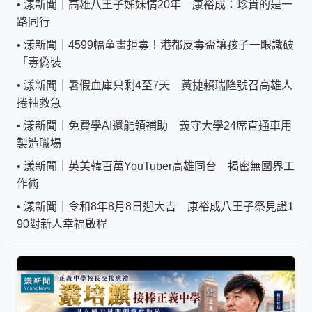
•
漾新聞｜高雄八王子姊妹情20年 康裕成：珍貴的是一
路同行
•
漾新聞｜4599幅童畫拒毒！港都反毒盃讓孩子一眼識破
「毒偽裝
•
漾新聞｜暑假血庫只剩4至7天 黃捷賴瑞隆號召高雄人
捲袖救急
•
漾新聞｜免費學AI還能領補助 義守大學24席直通車用
製造職場
•
漾新聞｜英美韓百萬YouTuber高雄同台 揭密無國界工
作術
•
漾新聞｜令和8年8月8日迎大吉 康裕成八王子祭見證1
90對新人幸福啟程