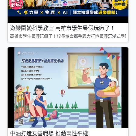
遊樂園變科學教室 高雄市學生暑假玩瘋了！
高雄市學生暑假玩瘋了！校長協會攜手義大打造暑假沉浸式學習基地
中油打造友善職場 推動兩性平權