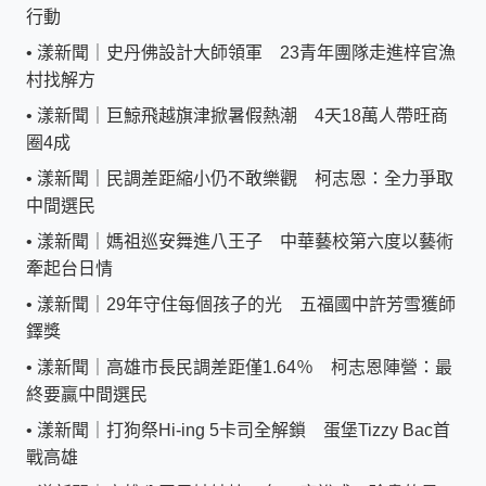
行動
•
漾新聞｜史丹佛設計大師領軍 23青年團隊走進梓官漁
村找解方
•
漾新聞｜巨鯨飛越旗津掀暑假熱潮 4天18萬人帶旺商
圈4成
•
漾新聞｜民調差距縮小仍不敢樂觀 柯志恩：全力爭取
中間選民
•
漾新聞｜媽祖巡安舞進八王子 中華藝校第六度以藝術
牽起台日情
•
漾新聞｜29年守住每個孩子的光 五福國中許芳雪獲師
鐸獎
•
漾新聞｜高雄市長民調差距僅1.64％ 柯志恩陣營：最
終要贏中間選民
•
漾新聞｜打狗祭Hi-ing 5卡司全解鎖 蛋堡Tizzy Bac首
戰高雄