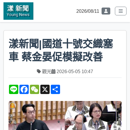
2026/08/11
漾新聞|國道十號交織塞
車 蔡金晏促模擬改善
觀光
2026-05-05 10:47
L
F
W
X
S
i
a
e
h
n
c
C
a
e
e
h
r
b
a
e
o
t
o
k