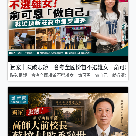
獨家｜跌破眼鏡！會考全國榜首不選雄女 俞可恩「
跌破眼鏡！會考全國榜首不選雄女 俞可恩「做自己」就近讀新莊