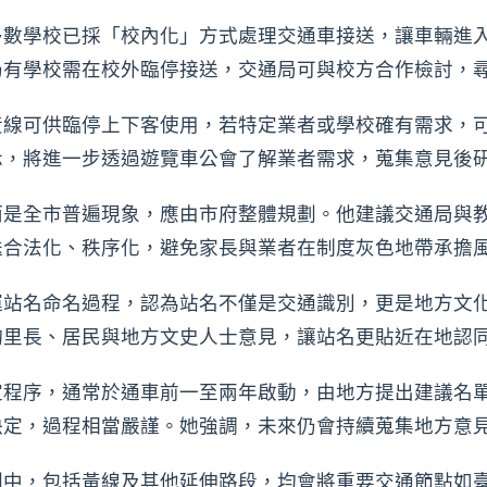
多數學校已採「校內化」方式處理交通車接送，讓車輛進
仍有學校需在校外臨停接送，交通局可與校方合作檢討，
黃線可供臨停上下客使用，若特定業者或學校確有需求，
示，將進一步透過遊覽車公會了解業者需求，蒐集意見後
而是全市普遍現象，應由市府整體規劃。他建議交通局與
送合法化、秩序化，避免家長與業者在制度灰色地帶承擔
運站名命名過程，認為站名不僅是交通識別，更是地方文
詢里長、居民與地方文史人士意見，讓站名更貼近在地認
定程序，通常於通車前一至兩年啟動，由地方提出建議名
決定，過程相當嚴謹。她強調，未來仍會持續蒐集地方意
劃中，包括黃線及其他延伸路段，均會將重要交通節點如