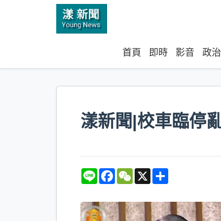
首頁
即時
影音
政治
漾新聞|校車臨停
L
F
W
X
S
i
a
e
h
n
c
C
a
e
e
h
r
b
a
e
o
t
o