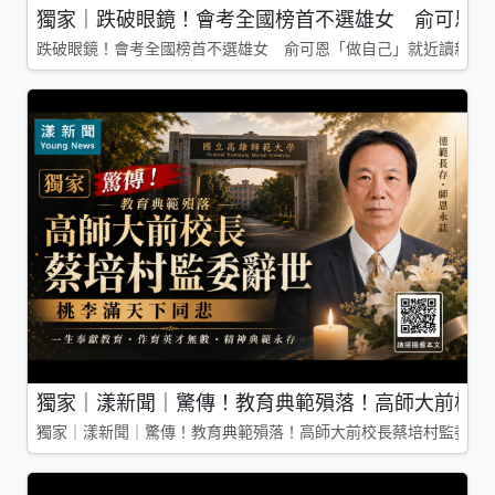
獨家｜跌破眼鏡！會考全國榜首不選雄女 俞可恩「
跌破眼鏡！會考全國榜首不選雄女 俞可恩「做自己」就近讀新莊
獨家｜漾新聞｜驚傳！教育典範殞落！高師大前校長
獨家｜漾新聞｜驚傳！教育典範殞落！高師大前校長蔡培村監委辭