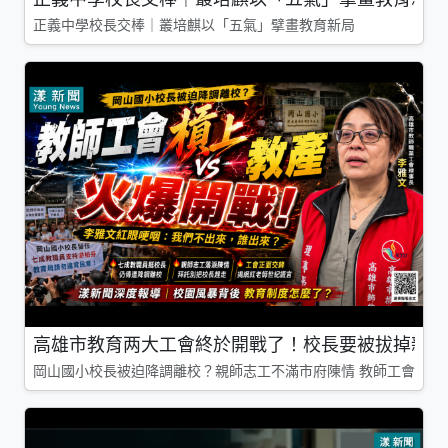
正義中學校長交棒｜叢培麒以「五氣」擘畫教育新局
高雄市教育两大工會終於開戰了！校長要被拔掉親師
岡山國小校長被迫降調離校？親師志工不滿市府陳情 教師工會槓上