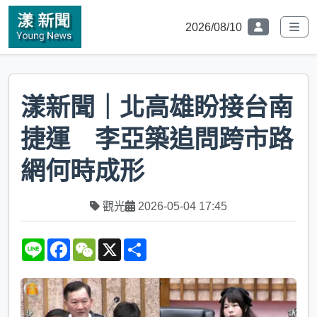
2026/08/10
漾新聞｜北高雄盼接台南
捷運 李亞築追問跨市路
網何時成形
觀光
2026-05-04 17:45
L
F
W
X
S
i
a
e
h
n
c
C
a
e
e
h
r
b
a
e
o
t
o