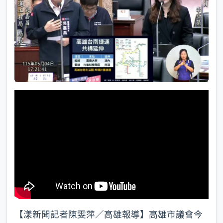
k
【漾新聞記者陳雯萍／高雄報導】高雄市議會今