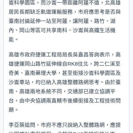
崙科學園區，而沙崙一帶距離阿蓮不遠，北高雄
居民長期缺乏軌道運輸服務，市府應思考是否與
臺南討論延伸一站至阿蓮，讓阿蓮、路竹、湖
內、岡山等區可共享南科、沙崙與高鐵生活機
能。
高雄市政府捷運工程局局長吳嘉昌答詢表示，高
雄捷運岡山路竹延伸線自RK8往北，跨二仁溪至
奇美、嘉南藥理大學，甚至銜接沙崙科學園區及
沙崙車站，均已納入高雄整體路網思考。由於臺
南、高雄兩地系統不同，交通部已建立協調平
台，由中央協調兩直轄市後續銜接及工程技術問
題。
李亞築追問，市府不應只說納入整體路網，應提