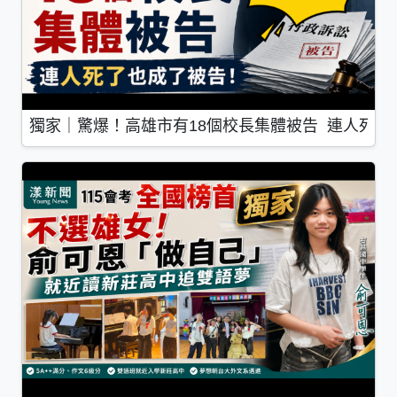
獨家｜驚爆！高雄市有18個校長集體被告 連人死了