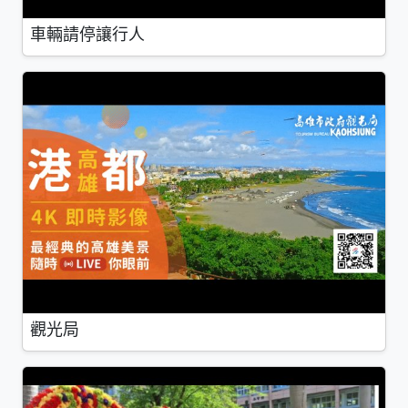
車輛請停讓行人
觀光局