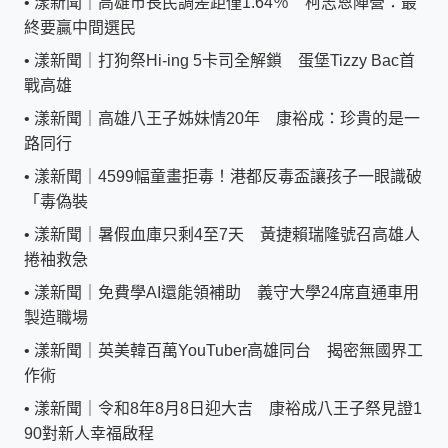
•
漾新聞｜高雄市長民調差距僅1.64％ 柯志恩陣營：最
終要贏中間選民
•
漾新聞｜打狗祭Hi-ing 5卡司全解鎖 蛋堡Tizzy Bac首
戰高雄
•
漾新聞｜高雄八王子姊妹情20年 康裕成：珍貴的是一
路同行
•
漾新聞｜4599幅童畫拒毒！港都反毒盃讓孩子一眼識破
「毒偽裝
•
漾新聞｜暑假血庫只剩4至7天 黃捷賴瑞隆號召高雄人
捲袖救急
•
漾新聞｜免費學AI還能領補助 義守大學24席直通車用
製造職場
•
漾新聞｜英美韓百萬YouTuber高雄同台 揭密無國界工
作術
•
漾新聞｜令和8年8月8日迎大吉 康裕成八王子祭見證1
90對新人幸福啟程