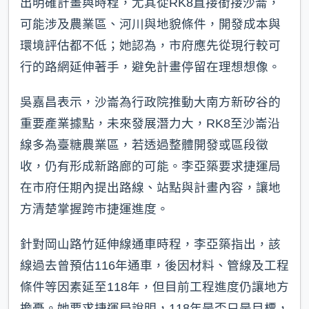
出明確計畫與時程，尤其從RK8直接銜接沙崙，
可能涉及農業區、河川與地貌條件，開發成本與
環境評估都不低；她認為，市府應先從現行較可
行的路網延伸著手，避免計畫停留在理想想像。
吳嘉昌表示，沙崙為行政院推動大南方新矽谷的
重要產業據點，未來發展潛力大，RK8至沙崙沿
線多為臺糖農業區，若透過整體開發或區段徵
收，仍有形成新路廊的可能。李亞築要求捷運局
在市府任期內提出路線、站點與計畫內容，讓地
方清楚掌握跨市捷運進度。
針對岡山路竹延伸線通車時程，李亞築指出，該
線過去曾預估116年通車，後因材料、管線及工程
條件等因素延至118年，但目前工程進度仍讓地方
擔憂。她要求捷運局說明，118年是否只是目標，