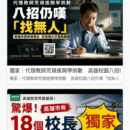
獨家｜代理教師荒燒進開學倒數 高雄校園八招仍嘆
獨家｜代理教師荒燒進開學倒數 高雄校園八招仍嘆「找無人」