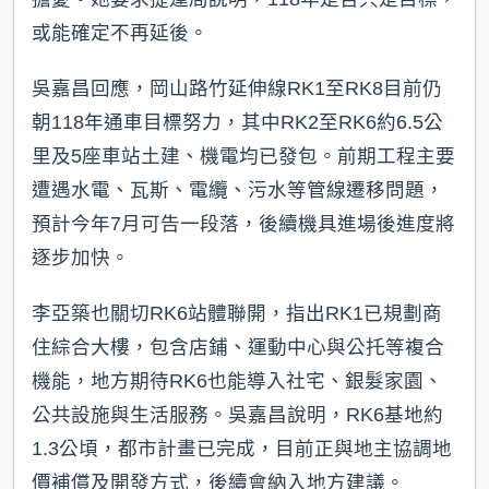
或能確定不再延後。
吳嘉昌回應，岡山路竹延伸線RK1至RK8目前仍
朝118年通車目標努力，其中RK2至RK6約6.5公
里及5座車站土建、機電均已發包。前期工程主要
遭遇水電、瓦斯、電纜、污水等管線遷移問題，
預計今年7月可告一段落，後續機具進場後進度將
逐步加快。
李亞築也關切RK6站體聯開，指出RK1已規劃商
住綜合大樓，包含店鋪、運動中心與公托等複合
機能，地方期待RK6也能導入社宅、銀髮家園、
公共設施與生活服務。吳嘉昌說明，RK6基地約
1.3公頃，都市計畫已完成，目前正與地主協調地
價補償及開發方式，後續會納入地方建議。