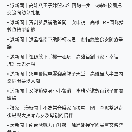
•
漾新聞｜高雄八王子締盟20年再跨一步 6姊妹校園把
交流向幼兒扎根
•
漾新聞｜青創參展補助首開二次申請 高雄ERP團隊搶
數位轉型商機
•
漾新聞｜洪孟楷南下助陣柯志恩 劍指綠營食安防疫爭
議
•
漾新聞｜祖孫放下手機一起玩 高雄首創《家．幸福
城》桌遊亮相
•
漾新聞｜火車醫院華麗變身親子天堂 高雄最大半室內
樂園開幕湧人潮
•
漾新聞｜父親節變身小小警消 李雅芬邀數百親子闖關
體驗
•
獨家｜漾新聞｜不為當音樂家而拉琴 國一李妮雙冠背
後是與大提琴為友及母親的陪伴
•
漾新聞｜南台灣戰力再升級！陳麗娜接掌國民黨文傳會