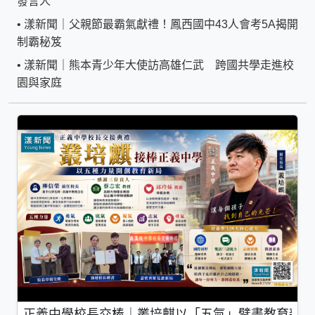
發言人
•
漾新聞｜父親節最霸氣獻禮！鳳西國中43人會考5A揭開
制霸秘笈
•
漾新聞｜熊本青少年大使訪高雄仁武 跨國共學走進校
園與家庭
正義中學校長交棒｜叢培麒以「五氣」擘畫教育新局