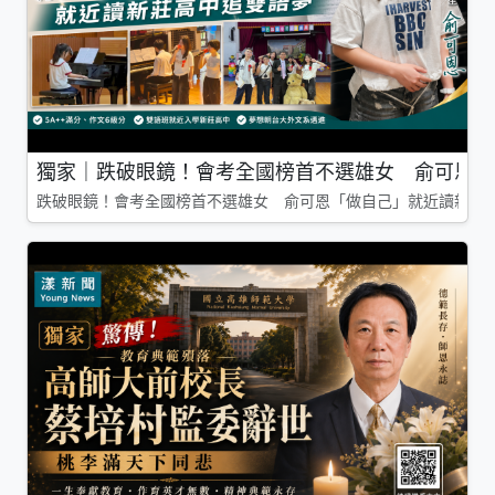
獨家｜跌破眼鏡！會考全國榜首不選雄女 俞可恩「
跌破眼鏡！會考全國榜首不選雄女 俞可恩「做自己」就近讀新莊