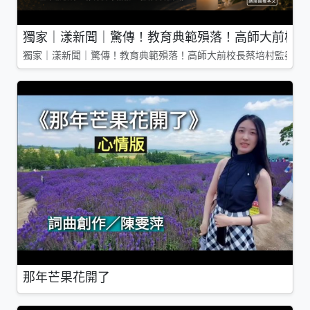
獨家｜漾新聞｜驚傳！教育典範殞落！高師大前校長
獨家｜漾新聞｜驚傳！教育典範殞落！高師大前校長蔡培村監委辭
那年芒果花開了