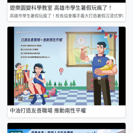
遊樂園變科學教室 高雄市學生暑假玩瘋了！
高雄市學生暑假玩瘋了！校長協會攜手義大打造暑假沉浸式學習基地
中油打造友善職場 推動兩性平權