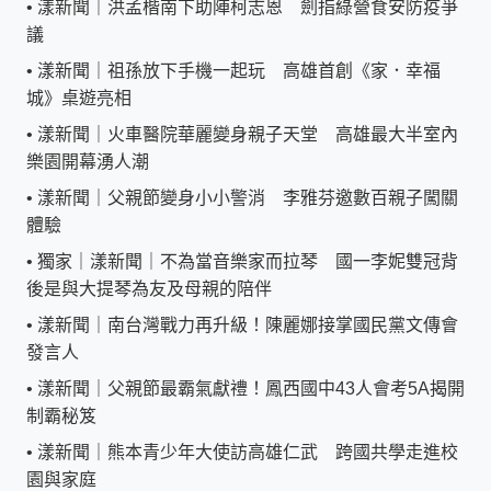
•
漾新聞｜洪孟楷南下助陣柯志恩 劍指綠營食安防疫爭
議
•
漾新聞｜祖孫放下手機一起玩 高雄首創《家．幸福
城》桌遊亮相
•
漾新聞｜火車醫院華麗變身親子天堂 高雄最大半室內
樂園開幕湧人潮
•
漾新聞｜父親節變身小小警消 李雅芬邀數百親子闖關
體驗
•
獨家｜漾新聞｜不為當音樂家而拉琴 國一李妮雙冠背
後是與大提琴為友及母親的陪伴
•
漾新聞｜南台灣戰力再升級！陳麗娜接掌國民黨文傳會
發言人
•
漾新聞｜父親節最霸氣獻禮！鳳西國中43人會考5A揭開
制霸秘笈
•
漾新聞｜熊本青少年大使訪高雄仁武 跨國共學走進校
園與家庭