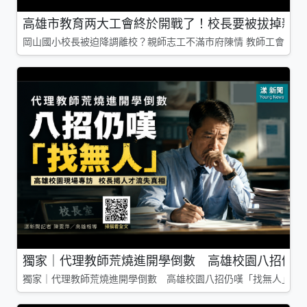
高雄市教育两大工會終於開戰了！校長要被拔掉親師
岡山國小校長被迫降調離校？親師志工不滿市府陳情 教師工會槓上
獨家｜代理教師荒燒進開學倒數 高雄校園八招仍嘆
獨家｜代理教師荒燒進開學倒數 高雄校園八招仍嘆「找無人」