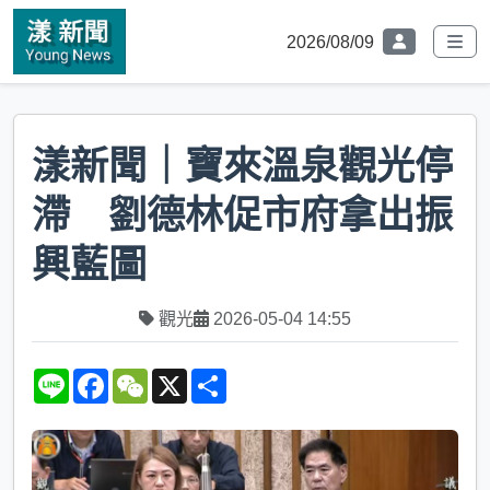
2026/08/09
漾新聞｜寶來溫泉觀光停
滯 劉德林促市府拿出振
興藍圖
觀光
2026-05-04 14:55
L
F
W
X
S
i
a
e
h
n
c
C
a
e
e
h
r
b
a
e
o
t
o