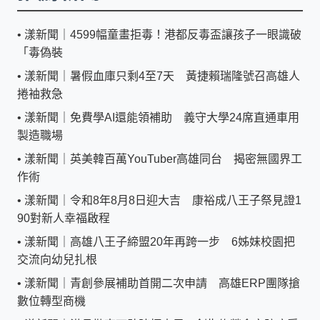
•
漾新聞｜4599幅童畫拒毒！港都反毒盃讓孩子一眼識破
「毒偽裝
•
漾新聞｜暑假血庫只剩4至7天 黃捷賴瑞隆號召高雄人
捲袖救急
•
漾新聞｜免費學AI還能領補助 義守大學24席直通車用
製造職場
•
漾新聞｜英美韓百萬YouTuber高雄同台 揭密無國界工
作術
•
漾新聞｜令和8年8月8日迎大吉 康裕成八王子祭見證1
90對新人幸福啟程
•
漾新聞｜高雄八王子締盟20年再跨一步 6姊妹校園把
交流向幼兒扎根
•
漾新聞｜青創參展補助首開二次申請 高雄ERP團隊搶
數位轉型商機