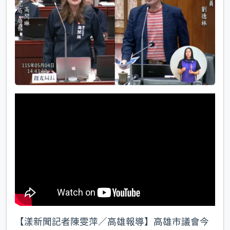
k
【漾新聞記者陳雯萍／高雄報導】高雄市議會今