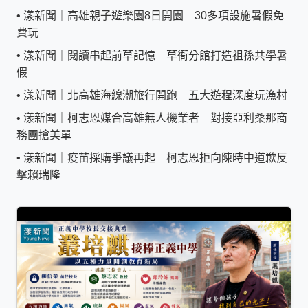
•
漾新聞｜高雄親子遊樂園8日開園 30多項設施暑假免
費玩
•
漾新聞｜閱讀串起前草記憶 草衙分館打造祖孫共學暑
假
•
漾新聞｜北高雄海線潮旅行開跑 五大遊程深度玩漁村
•
漾新聞｜柯志恩媒合高雄無人機業者 對接亞利桑那商
務團搶美單
•
漾新聞｜疫苗採購爭議再起 柯志恩拒向陳時中道歉反
擊賴瑞隆