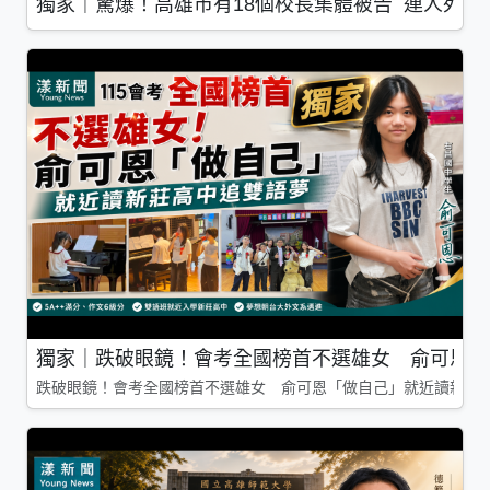
獨家｜驚爆！高雄市有18個校長集體被告 連人死了
獨家｜跌破眼鏡！會考全國榜首不選雄女 俞可恩「
跌破眼鏡！會考全國榜首不選雄女 俞可恩「做自己」就近讀新莊