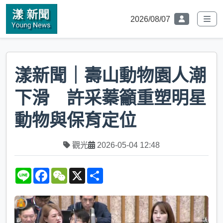
2026/08/07
漾新聞｜壽山動物園人潮
下滑 許采蓁籲重塑明星
動物與保育定位
觀光
2026-05-04 12:48
L
F
W
X
S
i
a
e
h
n
c
C
a
e
e
h
r
b
a
e
o
t
o