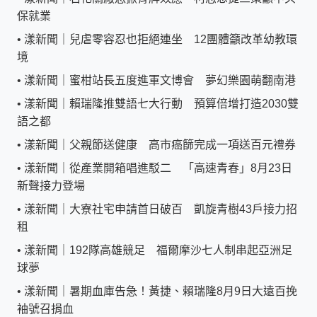
保就業
•
漾新聞｜兒虐零容忍也拒絕連坐 12團體籲改革幼教環
境
•
漾新聞｜蜜柑站長五度進軍文博會 夢幻樂園萌翻南港
•
漾新聞｜賴瑞隆推雙語七大行動 預算倍增打造2030雙
語之都
•
漾新聞｜父親節送健康 高市癌篩完成一項送百元禮券
•
漾新聞｜從產業開箱唱進駁二 「高速青春」8月23日
新聲接力登場
•
漾新聞｜大寮社宅申請首日破百 凱旋青樹43戶接力招
租
•
漾新聞｜192隊高雄競足 福爾摩沙七人制串起亞洲足
球夢
•
漾新聞｜暑期血庫告急！黃捷、賴瑞隆8月9日大遠百挽
袖號召捐血