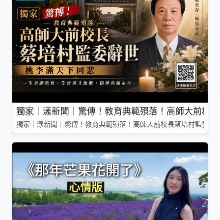
獨家｜漾新聞｜驚傳！教育典範殞落！高師大前校長
獨家｜漾新聞｜驚傳！教育典範殞落！高師大前校長蔡培村監委辭