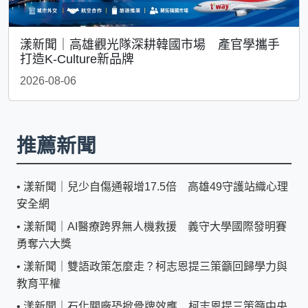
漾新聞｜高雄觀光隊深耕韓國市場 產官學攜手
打造K-Culture新品牌
2026-08-06
推薦新聞
•
漾新聞｜兒少自傷通報增17.5倍 高雄49守護站織心理
安全網
•
漾新聞｜AI醫療跨界無人機救援 義守大學國際發明賽
勇奪六大獎
•
漾新聞｜雙語政策怎麼走？柯志恩提三策籲回歸學力與
教育平權
•
漾新聞｜石化關廠恐掀骨牌效應 柯志恩提三策籲中央