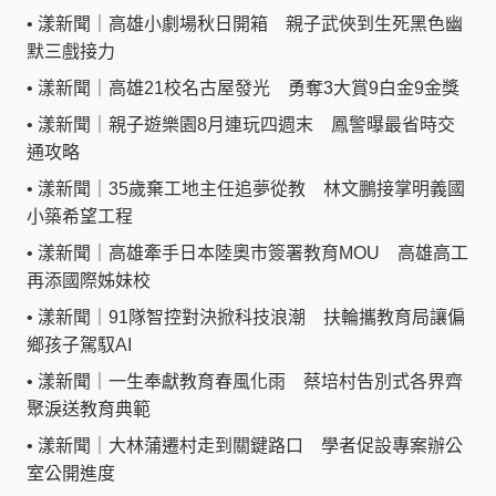
•
漾新聞｜高雄小劇場秋日開箱 親子武俠到生死黑色幽
默三戲接力
•
漾新聞｜高雄21校名古屋發光 勇奪3大賞9白金9金獎
•
漾新聞｜親子遊樂園8月連玩四週末 鳳警曝最省時交
通攻略
•
漾新聞｜35歲棄工地主任追夢從教 林文鵬接掌明義國
小築希望工程
•
漾新聞｜高雄牽手日本陸奧市簽署教育MOU 高雄高工
再添國際姊妹校
•
漾新聞｜91隊智控對決掀科技浪潮 扶輪攜教育局讓偏
鄉孩子駕馭AI
•
漾新聞｜一生奉獻教育春風化雨 蔡培村告別式各界齊
聚淚送教育典範
•
漾新聞｜大林蒲遷村走到關鍵路口 學者促設專案辦公
室公開進度