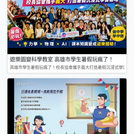
遊樂園變科學教室 高雄市學生暑假玩瘋了！
高雄市學生暑假玩瘋了！校長協會攜手義大打造暑假沉浸式學習基地