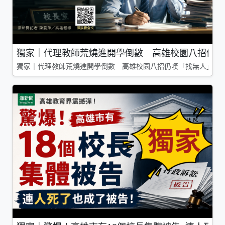
獨家｜代理教師荒燒進開學倒數 高雄校園八招仍嘆
獨家｜代理教師荒燒進開學倒數 高雄校園八招仍嘆「找無人」