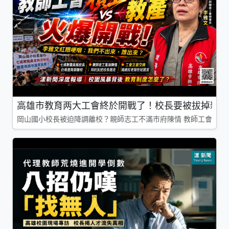
高雄市教育两大工會終於開戰了！校長要被拔掉親師
岡山國小校長被迫降調離校？親師志工不滿市府陳情 教師工會槓上