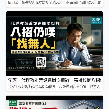
岡山國小校長被迫降調離校？親師志工不滿市府陳情 教師工會槓上
獨家｜代理教師荒燒進開學倒數 高雄校園八招仍嘆
獨家｜代理教師荒燒進開學倒數 高雄校園八招仍嘆「找無人」