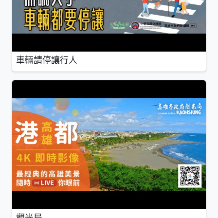
車輛請停讓行人