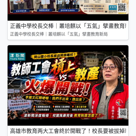
正義中學校長交棒｜叢培麒以「五氣」擘畫教育新局
正義中學校長交棒｜叢培麒以「五氣」擘畫教育新局
高雄市教育两大工會終於開戰了！校長要被拔掉親師