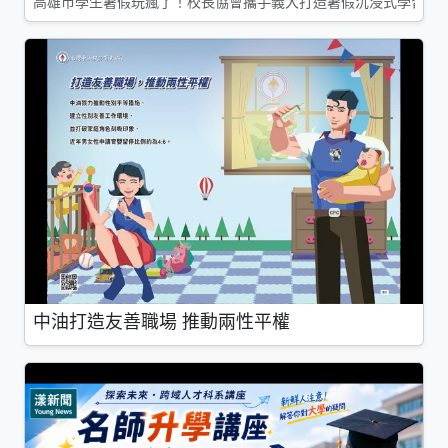
高雄市學生暑假玩瘋了！校長協會攜手義大打造暑假沉浸式學習基地
中油打造友善職場 推動兩性平權