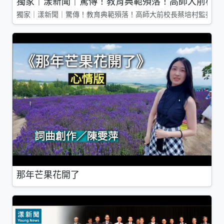
獨家｜漾新聞｜驚傳！教育典範殞落！高師大前校長
獨家｜漾新聞｜驚傳！教育典範殞落！高師大前校長蔡培村監委辭
那年芒果花開了