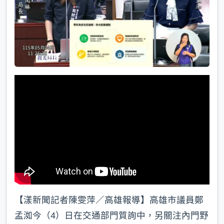
【漾新聞記者陳雯萍／高雄報導】高雄市議員鄭
孟洳今（4）日在交通部門質詢中，另關注內門野