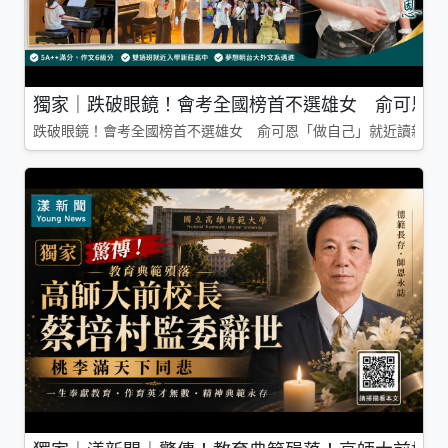
獨家｜跌破眼鏡！會考全國榜首不選雄女 俞可恩「
跌破眼鏡！會考全國榜首不選雄女 俞可恩「做自己」就近讀新莊