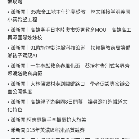
通攻略
•
漾新聞｜35歲棄工地主任追夢從教 林文鵬接掌明義國
小築希望工程
•
漾新聞｜高雄牽手日本陸奧市簽署教育MOU 高雄高工
再添國際姊妹校
•
漾新聞｜91隊智控對決掀科技浪潮 扶輪攜教育局讓偏
鄉孩子駕馭AI
•
漾新聞｜一生奉獻教育春風化雨 蔡培村告別式各界齊
聚淚送教育典範
•
漾新聞｜大林蒲遷村走到關鍵路口 學者促設專案辦公
室公開進度
•
漾新聞｜高雄親子遊樂園8日開幕 議員籲打造鐵道文
化特色
•
漾新聞|柯志恩攜手李振豪拚大旗美
•
漾新聞|115年美濃區稻米品質競賽