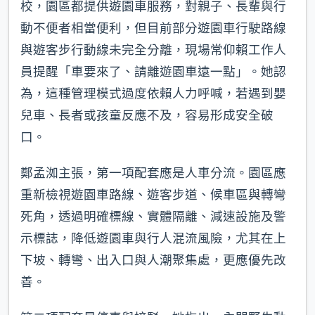
校，園區都提供遊園車服務，對親子、長輩與行
動不便者相當便利，但目前部分遊園車行駛路線
與遊客步行動線未完全分離，現場常仰賴工作人
員提醒「車要來了、請離遊園車遠一點」。她認
為，這種管理模式過度依賴人力呼喊，若遇到嬰
兒車、長者或孩童反應不及，容易形成安全破
口。
鄭孟洳主張，第一項配套應是人車分流。園區應
重新檢視遊園車路線、遊客步道、候車區與轉彎
死角，透過明確標線、實體隔離、減速設施及警
示標誌，降低遊園車與行人混流風險，尤其在上
下坡、轉彎、出入口與人潮聚集處，更應優先改
善。