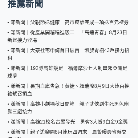
推薦新聞
•
漾新聞｜父親節送健康 高市癌篩完成一項送百元禮券
•
漾新聞｜從產業開箱唱進駁二 「高速青春」8月23日
新聲接力登場
•
漾新聞｜大寮社宅申請首日破百 凱旋青樹43戶接力招
租
•
漾新聞｜192隊高雄競足 福爾摩沙七人制串起亞洲足
球夢
•
漾新聞｜暑期血庫告急！黃捷、賴瑞隆8月9日大遠百挽
袖號召捐血
•
漾新聞｜高雄小劇場秋日開箱 親子武俠到生死黑色幽
默三戲接力
•
漾新聞｜高雄21校名古屋發光 勇奪3大賞9白金9金獎
•
漾新聞｜親子遊樂園8月連玩四週末 鳳警曝最省時交