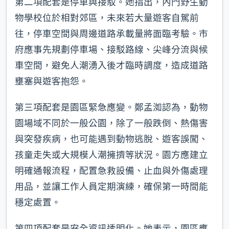
第二項配套是停車與接駁。她指出，內門野生動
物學校位於相對郊區，未來若大量遊客自駕前
往，停車空間與周邊道路承載量將面臨考驗。市
府應事先規劃停車場、接駁路線、尖峰分流與候
車空間，避免人潮湧入後才臨時調度，造成道路
壅塞與遊客抱怨。
第三項配套是園區緊急應變。鄭孟洳認為，動物
園場域不同於一般公園，除了一般跌倒、熱傷害
與突發疾病，也可能遇到動物逃脫、遊客誤闖、
孩童走失或大規模人潮擁擠等狀況。園方應建立
明確通報流程，配置急救設備、止血與外傷處理
用品，並讓工作人員定期演練，確保第一時間能
穩定處置。
第四項配套是安全資訊透明化。她表示，園區應