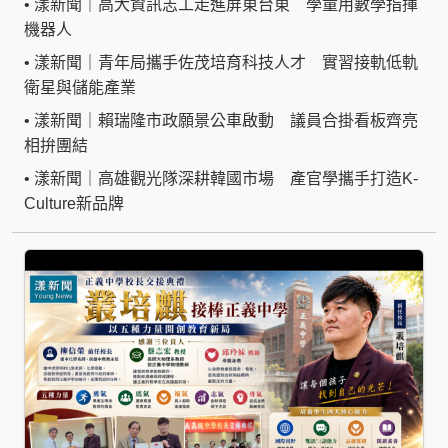
•
漾新聞｜高大資訊志工走進屏東台東 學童用數學指揮
機器人
•
漾新聞｜青年局攜手佐茂培育科技人才 實習接軌低軌
衛星與儲能產業
•
漾新聞｜賴瑞隆市政願景公車啟動 議員合掛看板齊亮
相拚團結
•
漾新聞｜高雄觀光隊深耕韓國市場 產官學攜手打造K-
Culture新品牌