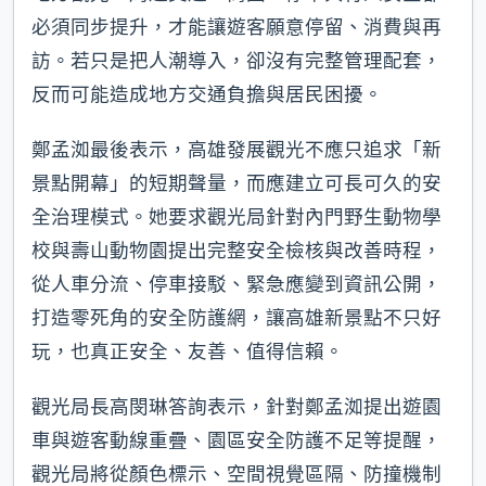
必須同步提升，才能讓遊客願意停留、消費與再
訪。若只是把人潮導入，卻沒有完整管理配套，
反而可能造成地方交通負擔與居民困擾。
鄭孟洳最後表示，高雄發展觀光不應只追求「新
景點開幕」的短期聲量，而應建立可長可久的安
全治理模式。她要求觀光局針對內門野生動物學
校與壽山動物園提出完整安全檢核與改善時程，
從人車分流、停車接駁、緊急應變到資訊公開，
打造零死角的安全防護網，讓高雄新景點不只好
玩，也真正安全、友善、值得信賴。
觀光局長高閔琳答詢表示，針對鄭孟洳提出遊園
車與遊客動線重疊、園區安全防護不足等提醒，
觀光局將從顏色標示、空間視覺區隔、防撞機制