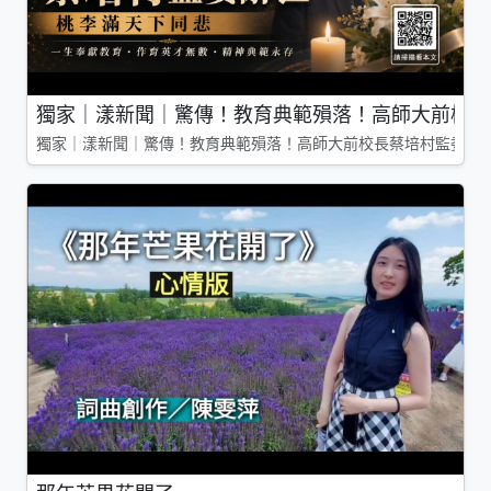
獨家｜漾新聞｜驚傳！教育典範殞落！高師大前校長
獨家｜漾新聞｜驚傳！教育典範殞落！高師大前校長蔡培村監委辭