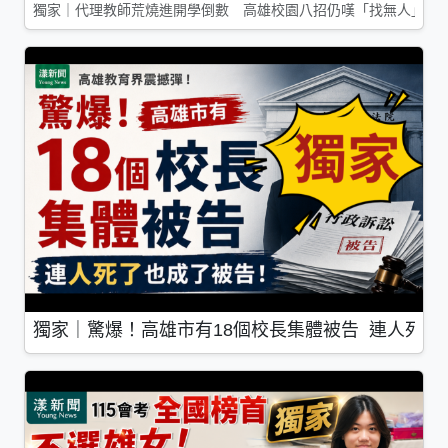
獨家｜代理教師荒燒進開學倒數 高雄校園八招仍嘆「找無人」
獨家｜驚爆！高雄市有18個校長集體被告 連人死了