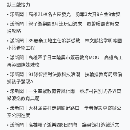
默三戲接力
•
漾新聞｜高雄21校名古屋發光 勇奪3大賞9白金9金獎
•
漾新聞｜親子遊樂園8月連玩四週末 鳳警曝最省時交
通攻略
•
漾新聞｜35歲棄工地主任追夢從教 林文鵬接掌明義國
小築希望工程
•
漾新聞｜高雄牽手日本陸奧市簽署教育MOU 高雄高工
再添國際姊妹校
•
漾新聞｜91隊智控對決掀科技浪潮 扶輪攜教育局讓偏
鄉孩子駕馭AI
•
漾新聞｜一生奉獻教育春風化雨 蔡培村告別式各界齊
聚淚送教育典範
•
漾新聞｜大林蒲遷村走到關鍵路口 學者促設專案辦公
室公開進度
•
漾新聞｜高雄親子遊樂園8日開幕 議員籲打造鐵道文