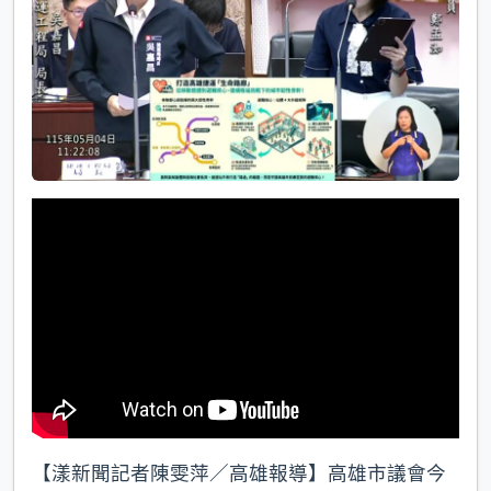
k
【漾新聞記者陳雯萍／高雄報導】高雄市議會今