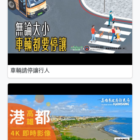
車輛請停讓行人