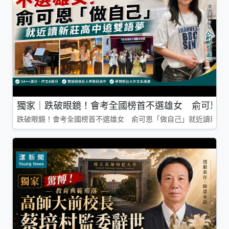
獨家｜跌破眼鏡！會考全國榜首不選雄女 俞可恩「
跌破眼鏡！會考全國榜首不選雄女 俞可恩「做自己」就近讀新莊