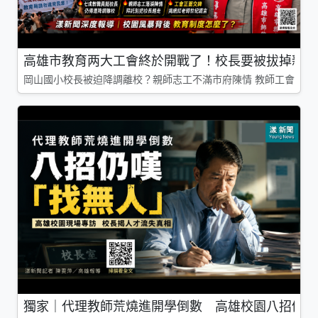
高雄市教育两大工會終於開戰了！校長要被拔掉親師
岡山國小校長被迫降調離校？親師志工不滿市府陳情 教師工會槓上
獨家｜代理教師荒燒進開學倒數 高雄校園八招仍嘆