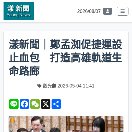
2026/08/07
漾新聞｜鄭孟洳促捷運設
止血包 打造高雄軌道生
命路廊
觀光
2026-05-04 11:41
L
F
W
X
S
i
a
e
h
n
c
C
a
e
e
h
r
b
a
e
o
t
o