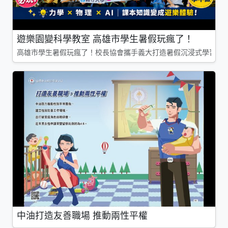
遊樂園變科學教室 高雄市學生暑假玩瘋了！
高雄市學生暑假玩瘋了！校長協會攜手義大打造暑假沉浸式學習基地
中油打造友善職場 推動兩性平權