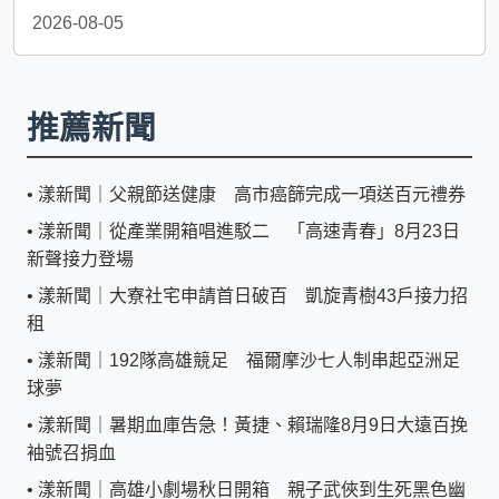
2026-08-05
推薦新聞
•
漾新聞｜父親節送健康 高市癌篩完成一項送百元禮券
•
漾新聞｜從產業開箱唱進駁二 「高速青春」8月23日
新聲接力登場
•
漾新聞｜大寮社宅申請首日破百 凱旋青樹43戶接力招
租
•
漾新聞｜192隊高雄競足 福爾摩沙七人制串起亞洲足
球夢
•
漾新聞｜暑期血庫告急！黃捷、賴瑞隆8月9日大遠百挽
袖號召捐血
•
漾新聞｜高雄小劇場秋日開箱 親子武俠到生死黑色幽