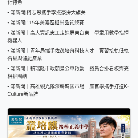
化特色
•
漾新聞|柯志恩攜手李振豪拚大旗美
•
漾新聞|115年美濃區稻米品質競賽
•
漾新聞｜高大資訊志工走進屏東台東 學童用數學指揮
機器人
•
漾新聞｜青年局攜手佐茂培育科技人才 實習接軌低軌
衛星與儲能產業
•
漾新聞｜賴瑞隆市政願景公車啟動 議員合掛看板齊亮
相拚團結
•
漾新聞｜高雄觀光隊深耕韓國市場 產官學攜手打造K-
Culture新品牌