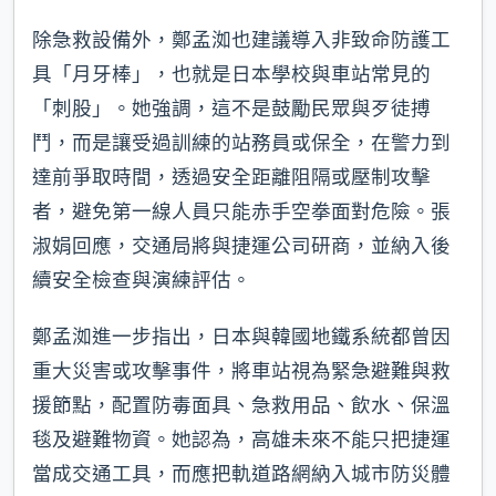
除急救設備外，鄭孟洳也建議導入非致命防護工
具「月牙棒」，也就是日本學校與車站常見的
「刺股」。她強調，這不是鼓勵民眾與歹徒搏
鬥，而是讓受過訓練的站務員或保全，在警力到
達前爭取時間，透過安全距離阻隔或壓制攻擊
者，避免第一線人員只能赤手空拳面對危險。張
淑娟回應，交通局將與捷運公司研商，並納入後
續安全檢查與演練評估。
鄭孟洳進一步指出，日本與韓國地鐵系統都曾因
重大災害或攻擊事件，將車站視為緊急避難與救
援節點，配置防毒面具、急救用品、飲水、保溫
毯及避難物資。她認為，高雄未來不能只把捷運
當成交通工具，而應把軌道路網納入城市防災體