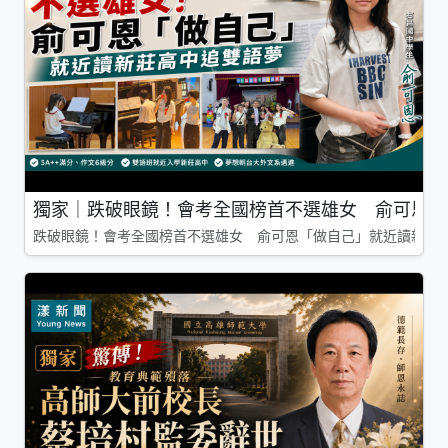
獨家｜跌破眼鏡！會考全國榜首不選雄女 俞可恩「
跌破眼鏡！會考全國榜首不選雄女 俞可恩「做自己」就近讀新莊