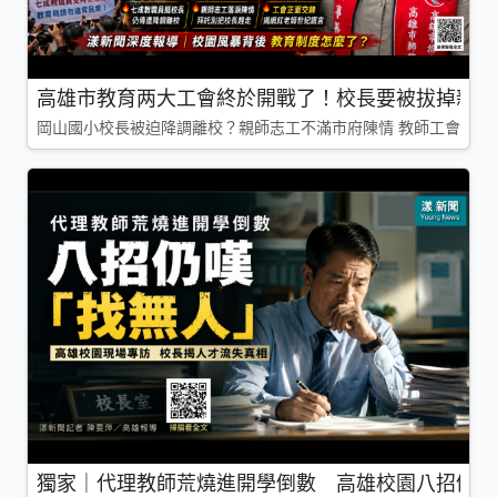
高雄市教育两大工會終於開戰了！校長要被拔掉親師
岡山國小校長被迫降調離校？親師志工不滿市府陳情 教師工會槓上
獨家｜代理教師荒燒進開學倒數 高雄校園八招仍嘆