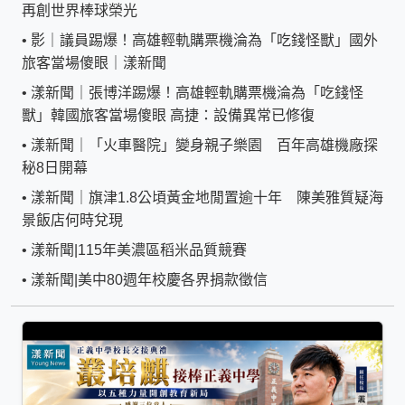
再創世界棒球榮光
•
影｜議員踢爆！高雄輕軌購票機淪為「吃錢怪獸」國外
旅客當場傻眼｜漾新聞
•
漾新聞｜張博洋踢爆！高雄輕軌購票機淪為「吃錢怪
獸」韓國旅客當場傻眼 高捷：設備異常已修復
•
漾新聞｜「火車醫院」變身親子樂園 百年高雄機廠探
秘8日開幕
•
漾新聞｜旗津1.8公頃黃金地閒置逾十年 陳美雅質疑海
景飯店何時兌現
•
漾新聞|115年美濃區稻米品質競賽
•
漾新聞|美中80週年校慶各界捐款徵信