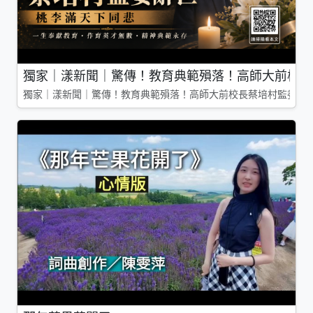
獨家｜漾新聞｜驚傳！教育典範殞落！高師大前校長
獨家｜漾新聞｜驚傳！教育典範殞落！高師大前校長蔡培村監委辭