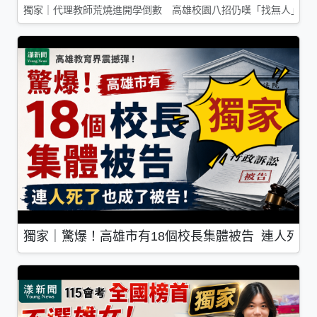
獨家｜代理教師荒燒進開學倒數 高雄校園八招仍嘆「找無人」
獨家｜驚爆！高雄市有18個校長集體被告 連人死了