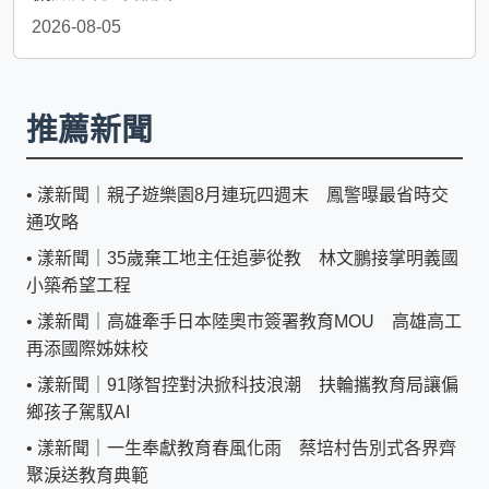
2026-08-05
推薦新聞
•
漾新聞｜親子遊樂園8月連玩四週末 鳳警曝最省時交
通攻略
•
漾新聞｜35歲棄工地主任追夢從教 林文鵬接掌明義國
小築希望工程
•
漾新聞｜高雄牽手日本陸奧市簽署教育MOU 高雄高工
再添國際姊妹校
•
漾新聞｜91隊智控對決掀科技浪潮 扶輪攜教育局讓偏
鄉孩子駕馭AI
•
漾新聞｜一生奉獻教育春風化雨 蔡培村告別式各界齊
聚淚送教育典範