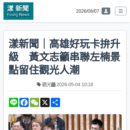
2026/08/07
漾新聞｜高雄好玩卡拚升
級 黃文志籲串聯左楠景
點留住觀光人潮
觀光
2026-05-04 10:18
L
F
W
X
S
i
a
e
h
n
c
C
a
e
e
h
r
b
a
e
o
t
o