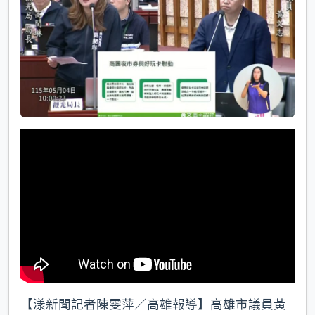
k
【漾新聞記者陳雯萍／高雄報導】高雄市議員黃