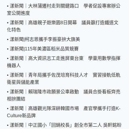
•
漾新聞｜大林蒲遷村走到關鍵路口 學者促設專案辦公
室公開進度
•
漾新聞｜高雄親子遊樂園8日開幕 議員籲打造鐵道文
化特色
•
漾新聞|柯志恩攜手李振豪拚大旗美
•
漾新聞|115年美濃區稻米品質競賽
•
漾新聞｜高大資訊志工走進屏東台東 學童用數學指揮
機器人
•
漾新聞｜青年局攜手佐茂培育科技人才 實習接軌低軌
衛星與儲能產業
•
漾新聞｜賴瑞隆市政願景公車啟動 議員合掛看板齊亮
相拚團結
•
漾新聞｜高雄觀光隊深耕韓國市場 產官學攜手打造K-
Culture新品牌
•
漾新聞｜中正國小「回鍋校長」創全市第二人 吳軒銘盼