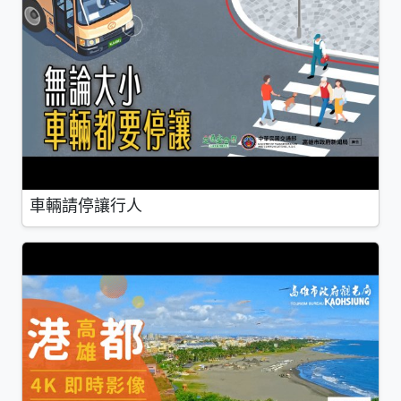
車輛請停讓行人