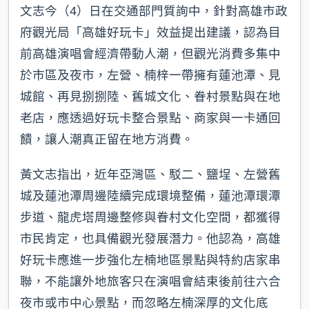
文志今（4）日在交通部門質詢中，針對高雄市政
府觀光局「高雄好玩卡」效益提出建議，認為目
前高雄演唱會經濟帶動人潮，但觀光消費多集中
於市區及夜市，左營、楠梓一帶擁有蓮池潭、見
城館、再見捌捌陸、舊城文化、眷村景點與在地
老店，應透過好玩卡整合景點、商家與一卡通回
饋，讓人潮真正留在地方消費。
黃文志指出，近年亞灣區、駁二、鹽埕、左營舊
城及蓮池潭周邊陸續完成環境整備，蓮池潭環潭
步道、龍虎塔周邊整修與眷村文化空間，都獲得
市民肯定，也具備觀光發展潛力。他認為，高雄
好玩卡應進一步強化左楠地區景點與特約店家串
聯，不能讓外地旅客只在演唱會結束後前往六合
夜市或市中心景點，而忽略左楠深厚的文化底