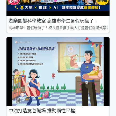
遊樂園變科學教室 高雄市學生暑假玩瘋了！
高雄市學生暑假玩瘋了！校長協會攜手義大打造暑假沉浸式學習基地
中油打造友善職場 推動兩性平權