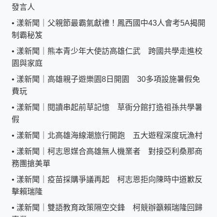
發言人
•
漾新聞｜父親節最霸氣獻禮！鳳西國中43人會考5A揭開
制霸秘笈
•
漾新聞｜熊本青少年大使訪高雄仁武 跨國共學走進校
園與家庭
•
漾新聞｜高雄親子遊樂園8日開園 30多項設施暑假免
費玩
•
漾新聞｜閱讀串起前草記憶 草衙分館打造祖孫共學暑
假
•
漾新聞｜北高雄海線潮旅行開跑 五大遊程深度玩漁村
•
漾新聞｜柯志恩媒合高雄無人機業者 對接亞利桑那商
務團搶美單
•
漾新聞｜疫苗採購爭議再起 柯志恩拒向陳時中道歉反
擊賴瑞隆
•
漾新聞｜雙語教育政策隔空交鋒 柯競辦籲賴瑞隆回歸