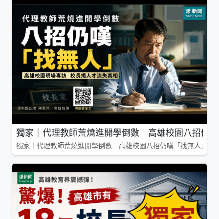
獨家｜代理教師荒燒進開學倒數 高雄校園八招仍嘆
獨家｜代理教師荒燒進開學倒數 高雄校園八招仍嘆「找無人」