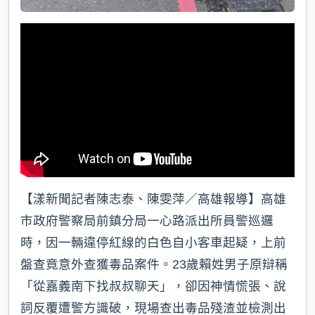
【漾新聞記者陳志泰、陳雯萍／高雄報導】高雄
市政府警察局前鎮分局一心路派出所員警巡邏
時，因一輛違停紅線的白色自小客車起疑，上前
盤查竟意外查獲毒品案件。23歲賴姓男子原辯稱
「從嘉義南下找叔叔聊天」，卻因神情慌張、說
詞反覆遭警方識破，現場查出毒品殘渣並檢測出