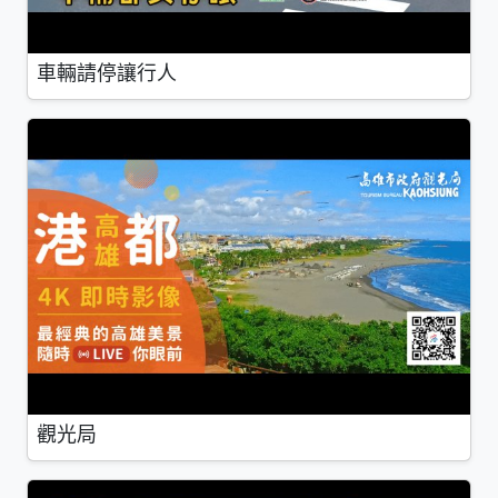
車輛請停讓行人
觀光局