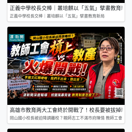
正義中學校長交棒｜叢培麒以「五氣」擘畫教育新局
正義中學校長交棒｜叢培麒以「五氣」擘畫教育新局
高雄市教育两大工會終於開戰了！校長要被拔掉親師
岡山國小校長被迫降調離校？親師志工不滿市府陳情 教師工會槓上