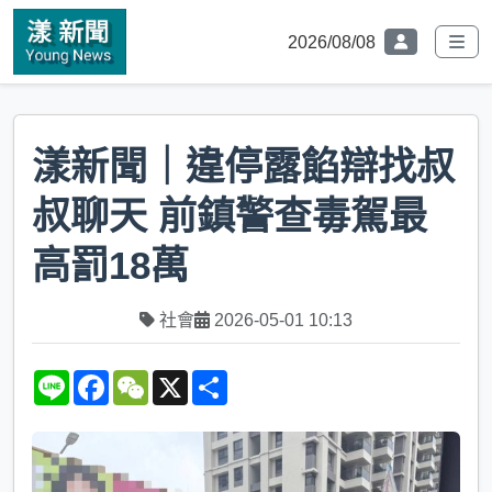
2026/08/08
漾新聞｜違停露餡辯找叔
叔聊天 前鎮警查毒駕最
高罰18萬
社會
2026-05-01 10:13
L
F
W
X
S
i
a
e
h
n
c
C
a
e
e
h
r
b
a
e
o
t
o