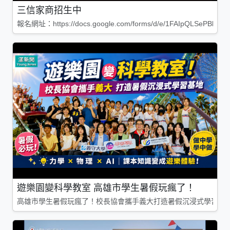
三信家商招生中
報名網址：https://docs.google.com/forms/d/e/1FAIpQLSePBleg
遊樂園變科學教室 高雄市學生暑假玩瘋了！
高雄市學生暑假玩瘋了！校長協會攜手義大打造暑假沉浸式學習基地