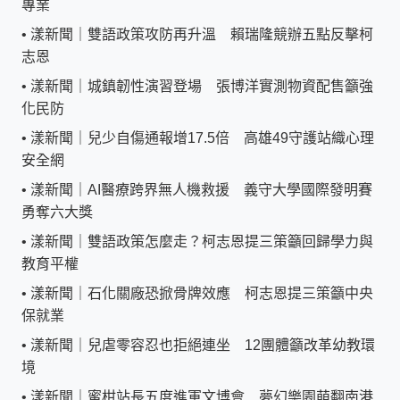
專業
•
漾新聞｜雙語政策攻防再升溫 賴瑞隆競辦五點反擊柯
志恩
•
漾新聞｜城鎮韌性演習登場 張博洋實測物資配售籲強
化民防
•
漾新聞｜兒少自傷通報增17.5倍 高雄49守護站織心理
安全網
•
漾新聞｜AI醫療跨界無人機救援 義守大學國際發明賽
勇奪六大獎
•
漾新聞｜雙語政策怎麼走？柯志恩提三策籲回歸學力與
教育平權
•
漾新聞｜石化關廠恐掀骨牌效應 柯志恩提三策籲中央
保就業
•
漾新聞｜兒虐零容忍也拒絕連坐 12團體籲改革幼教環
境
•
漾新聞｜蜜柑站長五度進軍文博會 夢幻樂園萌翻南港