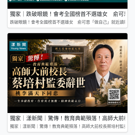
獨家｜跌破眼鏡！會考全國榜首不選雄女 俞可恩「
跌破眼鏡！會考全國榜首不選雄女 俞可恩「做自己」就近讀新莊
獨家｜漾新聞｜驚傳！教育典範殞落！高師大前校長
獨家｜漾新聞｜驚傳！教育典範殞落！高師大前校長蔡培村監委辭