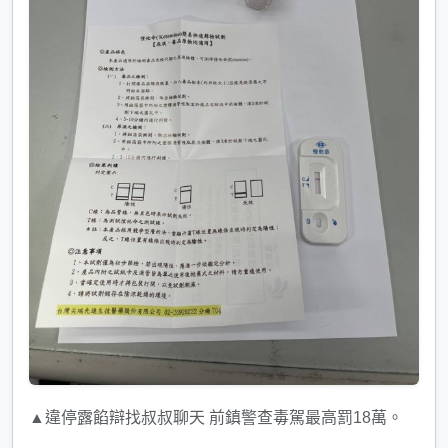
▲違停露餡辯找叔叔聊天 前鎮警查毒駕最高罰18萬。