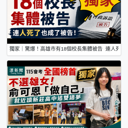
獨家｜驚爆！高雄市有18個校長集體被告 連人死了