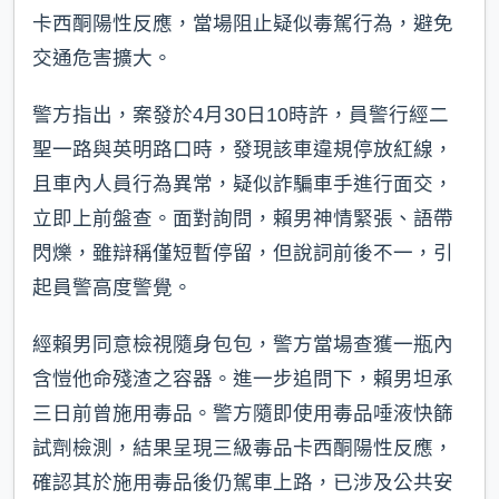
卡西酮陽性反應，當場阻止疑似毒駕行為，避免
交通危害擴大。
警方指出，案發於4月30日10時許，員警行經二
聖一路與英明路口時，發現該車違規停放紅線，
且車內人員行為異常，疑似詐騙車手進行面交，
立即上前盤查。面對詢問，賴男神情緊張、語帶
閃爍，雖辯稱僅短暫停留，但說詞前後不一，引
起員警高度警覺。
經賴男同意檢視隨身包包，警方當場查獲一瓶內
含愷他命殘渣之容器。進一步追問下，賴男坦承
三日前曾施用毒品。警方隨即使用毒品唾液快篩
試劑檢測，結果呈現三級毒品卡西酮陽性反應，
確認其於施用毒品後仍駕車上路，已涉及公共安