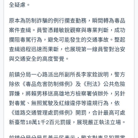
全疑慮。
原本為防制詐騙的例行攔查勤務，瞬間轉為毒品
案件查緝。員警憑藉敏銳觀察與專業判斷，成功
攔阻毒駕行為，避免可能發生的交通事故。整起
查緝過程迅速而果斷，也展現第一線員警對治安
與交通安全的高度警覺。
前鎮分局一心路派出所副所長李家銓說明，警方
除依《毒品危害防制條例》及《刑法》公共危險
罪嫌，將賴男移送高雄地方檢察署偵辦外，另針
對毒駕、無照駕駛及紅線違停等違規行為，依
《道路交通管理處罰條例》開罰，合計最高可處
新臺幣18萬1千2百元罰鍰，展現嚴正執法立場。