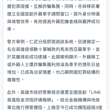
握犯罪證據，瓦解詐騙集團。同時，亦與移民署
建立全國首創外籍車手調閱窗口，提升身分辨識
與境管效率，有效提高外籍犯嫌查緝與羈押成功
率。
警方舉例，仁武分局即透過該系統，迅速鎖定一
名在高雄提領數十筆贓款的馬來西亞籍車手，並
於其離境前成功逮捕。此類案例顯示，外籍移工
或外籍人士遭詐騙集團利用淪為車手的情形日益
增加，已成為治安隱憂，也凸顯跨國犯罪結構的
複雜性。
此外，高雄市政府警察局亦建置全國首創「LINE
高風險金流阻詐通報網」，結合金融機構與地政
單位進行預警攔阻，上線至今已成功攔阻超過3億