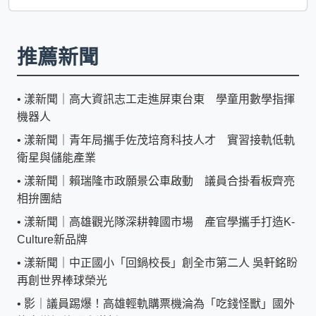
推薦新聞
•
漾新聞｜高大資訊志工走進屏東台東 學童用數學指揮
機器人
•
漾新聞｜青年局攜手佐茂培育科技人才 實習接軌低軌
衛星與儲能產業
•
漾新聞｜賴瑞隆市政願景公車啟動 議員合掛看板齊亮
相拚團結
•
漾新聞｜高雄觀光隊深耕韓國市場 產官學攜手打造K-
Culture新品牌
•
漾新聞｜中正國小「回鍋校長」創全市第二人 吳軒銘盼
再創世界棒球榮光
•
影｜議員踢爆！高雄輕軌購票機淪為「吃錢怪獸」國外