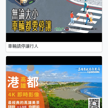
車輛請停讓行人