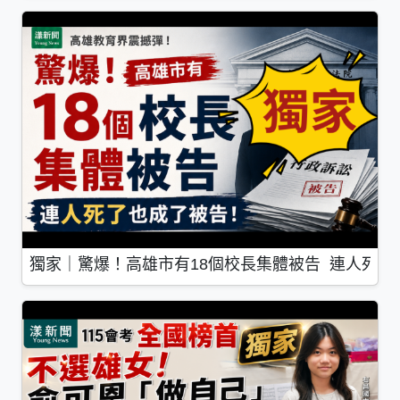
獨家｜驚爆！高雄市有18個校長集體被告 連人死了