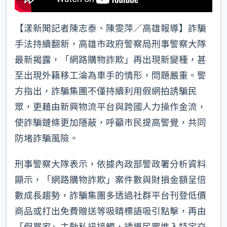
【漾新聞記者陳志泰、陳雯萍／高雄報導】詐騙
手法持續翻新，高雄市政府警察局刑事警察大隊
最新揭露，「網路購物詐欺」再出現新變種，甚
至出現外籍移工淪為車手的情形，問題嚴重。警
方指出，詐騙集團不僅持續利用假網拍誘騙民
眾，更藉由新興物流平台與跨國人力操作金流，
使詐騙鏈條更加隱蔽，呼籲市民提高警覺，共同
防堵詐騙風險。
刑事警察大隊表示，依據內政部警政署分析資料
顯示，「網路購物詐欺」案件數與財損金額呈倍
數成長趨勢，詐騙集團多透過社群平台刊登低價
商品或打出免費贈送等吸睛標語吸引點擊，再由
「假買家」主動私訊接觸，誘導民眾進入特定交