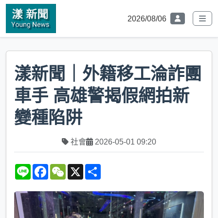
2026/08/06
漾新聞｜外籍移工淪詐團
車手 高雄警揭假網拍新
變種陷阱
社會
2026-05-01 09:20
L
F
W
X
S
i
a
e
h
n
c
C
a
e
e
h
r
b
a
e
o
t
o