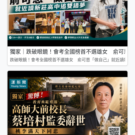
獨家｜跌破眼鏡！會考全國榜首不選雄女 俞可恩「
跌破眼鏡！會考全國榜首不選雄女 俞可恩「做自己」就近讀新莊