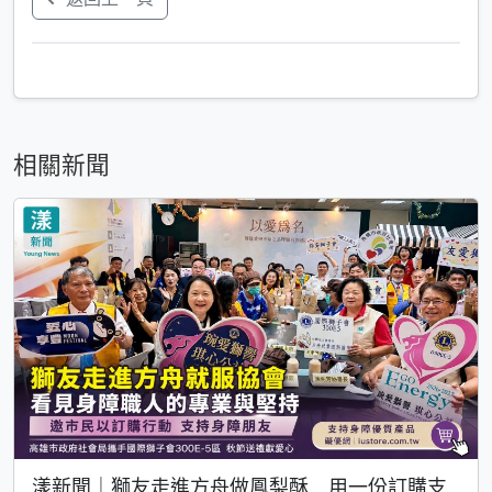
相關新聞
漾新聞｜獅友走進方舟做鳳梨酥 用一份訂購支