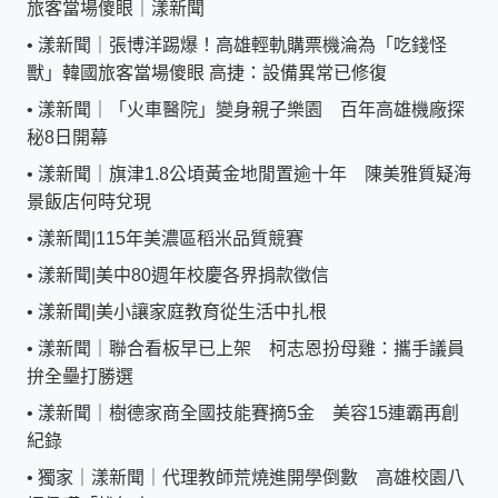
旅客當場傻眼｜漾新聞
•
漾新聞｜張博洋踢爆！高雄輕軌購票機淪為「吃錢怪
獸」韓國旅客當場傻眼 高捷：設備異常已修復
•
漾新聞｜「火車醫院」變身親子樂園 百年高雄機廠探
秘8日開幕
•
漾新聞｜旗津1.8公頃黃金地閒置逾十年 陳美雅質疑海
景飯店何時兌現
•
漾新聞|115年美濃區稻米品質競賽
•
漾新聞|美中80週年校慶各界捐款徵信
•
漾新聞|美小讓家庭教育從生活中扎根
•
漾新聞｜聯合看板早已上架 柯志恩扮母雞：攜手議員
拚全壘打勝選
•
漾新聞｜樹德家商全國技能賽摘5金 美容15連霸再創
紀錄
•
獨家｜漾新聞｜代理教師荒燒進開學倒數 高雄校園八