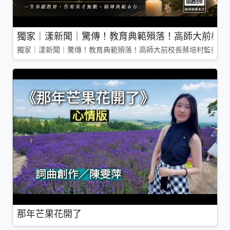
獨家｜漾新聞｜驚傳！教育典範殞落！高師大前校長
獨家｜漾新聞｜驚傳！教育典範殞落！高師大前校長蔡培村監委辭
那年芒果花開了