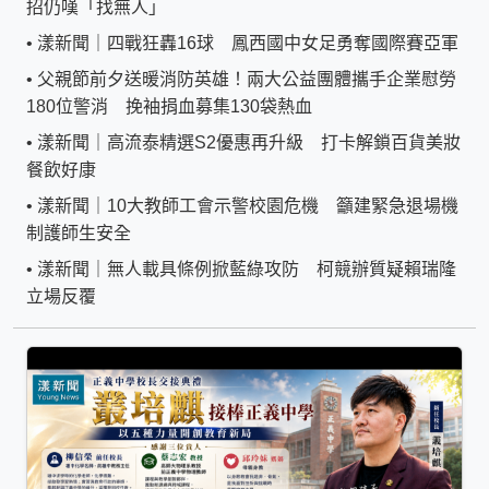
招仍嘆「找無人」
•
漾新聞｜四戰狂轟16球 鳳西國中女足勇奪國際賽亞軍
•
父親節前夕送暖消防英雄！兩大公益團體攜手企業慰勞
180位警消 挽袖捐血募集130袋熱血
•
漾新聞｜高流泰精選S2優惠再升級 打卡解鎖百貨美妝
餐飲好康
•
漾新聞｜10大教師工會示警校園危機 籲建緊急退場機
制護師生安全
•
漾新聞｜無人載具條例掀藍綠攻防 柯競辦質疑賴瑞隆
立場反覆