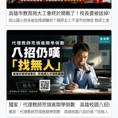
高雄市教育两大工會終於開戰了！校長要被拔掉親師
岡山國小校長被迫降調離校？親師志工不滿市府陳情 教師工會槓上
獨家｜代理教師荒燒進開學倒數 高雄校園八招仍嘆
獨家｜代理教師荒燒進開學倒數 高雄校園八招仍嘆「找無人」