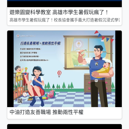
遊樂園變科學教室 高雄市學生暑假玩瘋了！
高雄市學生暑假玩瘋了！校長協會攜手義大打造暑假沉浸式學習基地
中油打造友善職場 推動兩性平權