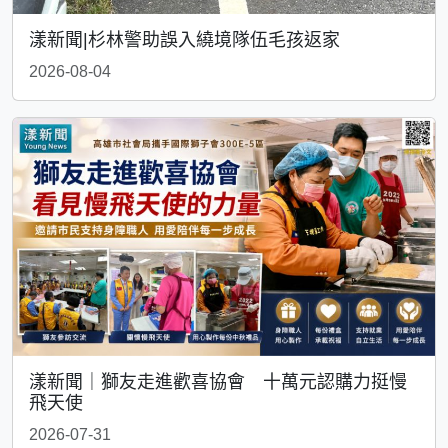
漾新聞|杉林警助誤入繞境隊伍毛孩返家
2026-08-04
漾新聞｜獅友走進歡喜協會 十萬元認購力挺慢
飛天使
2026-07-31