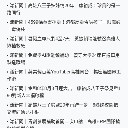
•
漾新聞｜高雄八王子姊妹情20年 康裕成：珍貴的是一
路同行
•
漾新聞｜4599幅童畫拒毒！港都反毒盃讓孩子一眼識破
「毒偽裝
•
漾新聞｜暑假血庫只剩4至7天 黃捷賴瑞隆號召高雄人
捲袖救急
•
漾新聞｜免費學AI還能領補助 義守大學24席直通車用
製造職場
•
漾新聞｜英美韓百萬YouTuber高雄同台 揭密無國界工
作術
•
漾新聞｜令和8年8月8日迎大吉 康裕成八王子祭見證1
90對新人幸福啟程
•
漾新聞｜高雄八王子締盟20年再跨一步 6姊妹校園把
交流向幼兒扎根
•
漾新聞｜青創參展補助首開二次申請 高雄ERP團隊搶