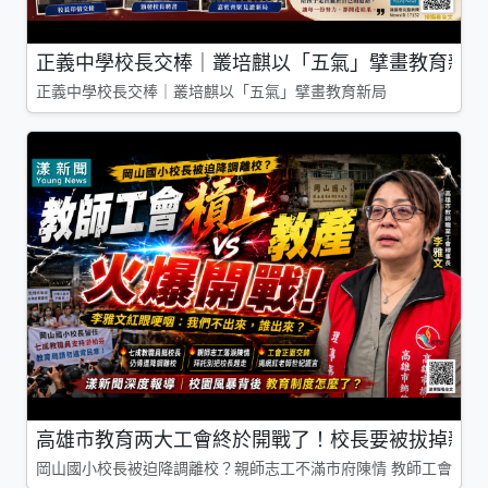
正義中學校長交棒｜叢培麒以「五氣」擘畫教育新局
正義中學校長交棒｜叢培麒以「五氣」擘畫教育新局
高雄市教育两大工會終於開戰了！校長要被拔掉親師
岡山國小校長被迫降調離校？親師志工不滿市府陳情 教師工會槓上