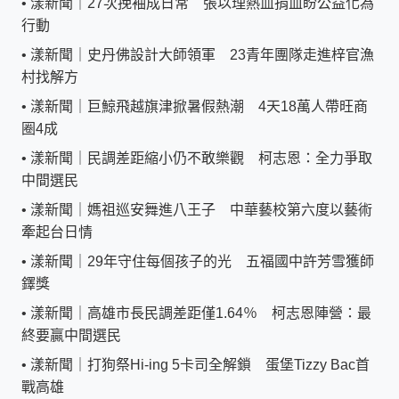
•
漾新聞｜27次挽袖成日常 張以理熱血捐血盼公益化為
行動
•
漾新聞｜史丹佛設計大師領軍 23青年團隊走進梓官漁
村找解方
•
漾新聞｜巨鯨飛越旗津掀暑假熱潮 4天18萬人帶旺商
圈4成
•
漾新聞｜民調差距縮小仍不敢樂觀 柯志恩：全力爭取
中間選民
•
漾新聞｜媽祖巡安舞進八王子 中華藝校第六度以藝術
牽起台日情
•
漾新聞｜29年守住每個孩子的光 五福國中許芳雪獲師
鐸獎
•
漾新聞｜高雄市長民調差距僅1.64％ 柯志恩陣營：最
終要贏中間選民
•
漾新聞｜打狗祭Hi-ing 5卡司全解鎖 蛋堡Tizzy Bac首
戰高雄