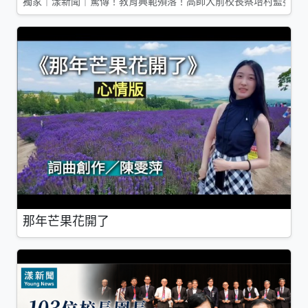
獨家｜漾新聞｜驚傳！教育典範殞落！高師大前校長蔡培村監委辭
那年芒果花開了