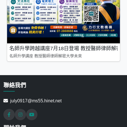
名師升學跨越講座7月18日登場 教授醫師律師解密
名師升學講座 教授醫師律師解密大學未來
聯絡我們
july0917@ms55.hinet.net