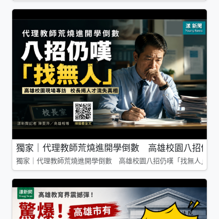
獨家｜代理教師荒燒進開學倒數 高雄校園八招仍嘆
獨家｜代理教師荒燒進開學倒數 高雄校園八招仍嘆「找無人」