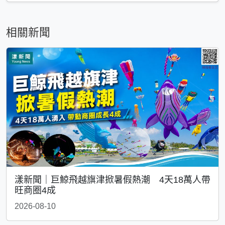
相關新聞
漾新聞｜巨鯨飛越旗津掀暑假熱潮 4天18萬人帶
旺商圈4成
2026-08-10