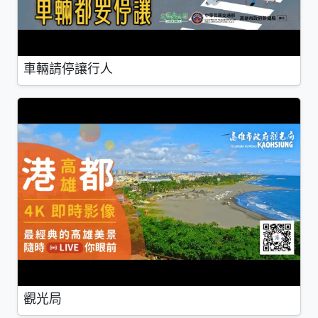
車輛請停讓行人
觀光局