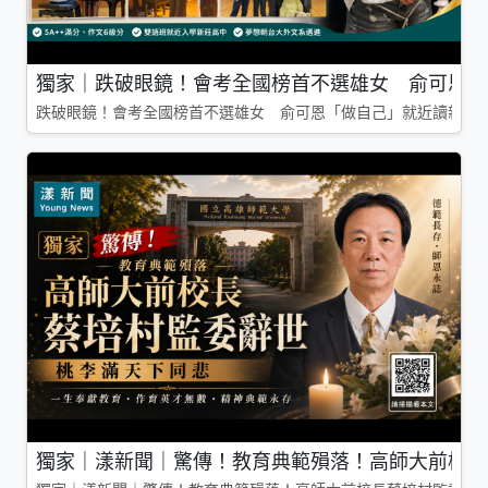
獨家｜跌破眼鏡！會考全國榜首不選雄女 俞可恩「
跌破眼鏡！會考全國榜首不選雄女 俞可恩「做自己」就近讀新莊
獨家｜漾新聞｜驚傳！教育典範殞落！高師大前校長