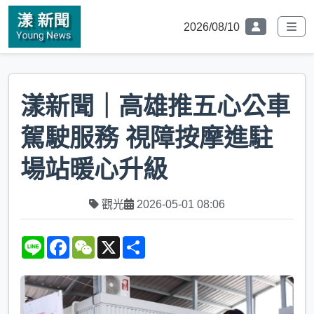
2026/08/10
漾新聞｜高雄推五心公車
駕駛服務 視障按摩進駐
場站暖心升級
觀光
2026-05-01 08:06
L
F
W
X
S
i
a
e
h
n
c
C
a
e
e
h
r
b
a
e
o
t
o