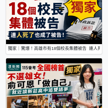
獨家｜驚爆！高雄市有18個校長集體被告 連人死了