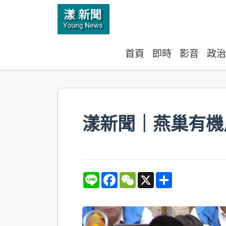
首頁
即時
影音
政治
漾新聞｜燕巢有機
L
F
W
X
S
i
a
e
h
n
c
C
a
e
e
h
r
b
a
e
o
t
o