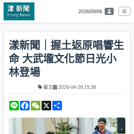
2026/08/06
漾新聞｜握土返原唱響生
命 大武壠文化節日光小
林登場
藝文
2026-04-28 15:38
L
F
W
X
S
i
a
e
h
n
c
C
a
e
e
h
r
b
a
e
o
t
o