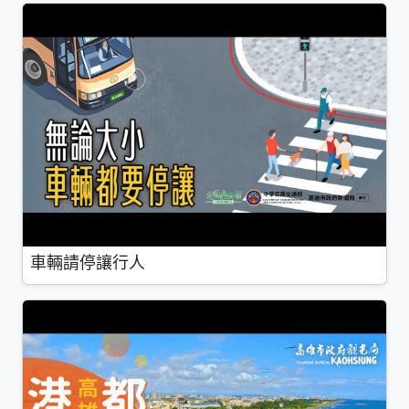
車輛請停讓行人