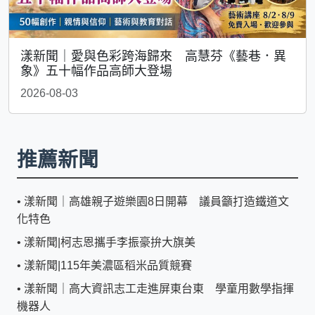
漾新聞｜愛與色彩跨海歸來 高慧芬《藝巷．異
象》五十幅作品高師大登場
2026-08-03
推薦新聞
•
漾新聞｜高雄親子遊樂園8日開幕 議員籲打造鐵道文
化特色
•
漾新聞|柯志恩攜手李振豪拚大旗美
•
漾新聞|115年美濃區稻米品質競賽
•
漾新聞｜高大資訊志工走進屏東台東 學童用數學指揮
機器人