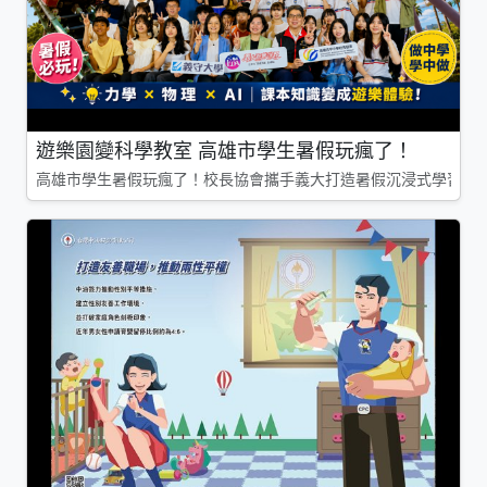
遊樂園變科學教室 高雄市學生暑假玩瘋了！
高雄市學生暑假玩瘋了！校長協會攜手義大打造暑假沉浸式學習基地