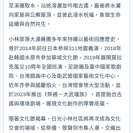
至溪邊取水，沿途潑灑並吟唱古謠，最後將水灑
向家屋與公廨屋頂，並彼此潑水祝福，象徵生命
延續與自然共生。
小林部落大滿舞團多年來持續以藝術回應歷史，
曾於2014年前往日本參與311地震義演，2018年
赴韓國水原市參加華城文化節，2019年展開莫拉
克風災10周年全國巡演，足跡遍及臺中國家歌劇
院、台灣戲曲中心及衛武營國家藝術文化中心。
近年亦參與國慶焰火、台灣燈會等大型活動，並
於2023年推出《祭遇－大武壠族》，首度融合古
謠與環境劇場，展現文化創作的厚實底蘊。
隨著文化節揭幕，日光小林社區將再次成為文化
交會的場域，從祭儀、歌聲到市集人潮，交織出