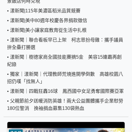
景飯店何時兌現
•
漾新聞|115年美濃區稻米品質競賽
•
漾新聞|美中80週年校慶各界捐款徵信
•
漾新聞|美小讓家庭教育從生活中扎根
•
漾新聞｜聯合看板早已上架 柯志恩扮母雞：攜手議員
拚全壘打勝選
•
漾新聞｜樹德家商全國技能賽摘5金 美容15連霸再創
紀錄
•
獨家｜漾新聞｜代理教師荒燒進開學倒數 高雄校園八
招仍嘆「找無人」
•
漾新聞｜四戰狂轟16球 鳳西國中女足勇奪國際賽亞軍
•
父親節前夕送暖消防英雄！兩大公益團體攜手企業慰勞
180位警消 挽袖捐血募集130袋熱血