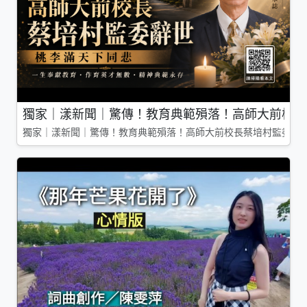
獨家｜漾新聞｜驚傳！教育典範殞落！高師大前校長
獨家｜漾新聞｜驚傳！教育典範殞落！高師大前校長蔡培村監委辭