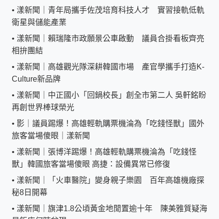
•
漾新聞｜青年局攜手佐茂培育科技人才 實習接軌低軌
衛星與儲能產業
•
漾新聞｜賴瑞隆市政願景公車啟動 議員合掛看板齊亮
相拚團結
•
漾新聞｜高雄觀光隊深耕韓國市場 產官學攜手打造K-
Culture新品牌
•
漾新聞｜中正國小「回鍋校長」創全市第二人 吳軒銘盼
再創世界棒球榮光
•
影｜議員踢爆！高雄輕軌購票機淪為「吃錢怪獸」國外
旅客當場傻眼｜漾新聞
•
漾新聞｜張博洋踢爆！高雄輕軌購票機淪為「吃錢怪
獸」韓國旅客當場傻眼 高捷：設備異常已修復
•
漾新聞｜「火車醫院」變身親子樂園 百年高雄機廠探
秘8日開幕
•
漾新聞｜旗津1.8公頃黃金地閒置逾十年 陳美雅質疑海