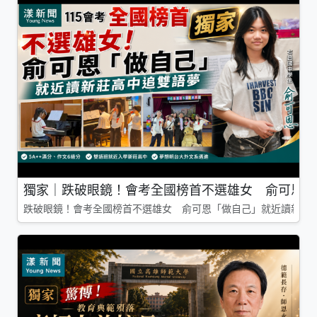
獨家｜跌破眼鏡！會考全國榜首不選雄女 俞可恩「
跌破眼鏡！會考全國榜首不選雄女 俞可恩「做自己」就近讀新莊