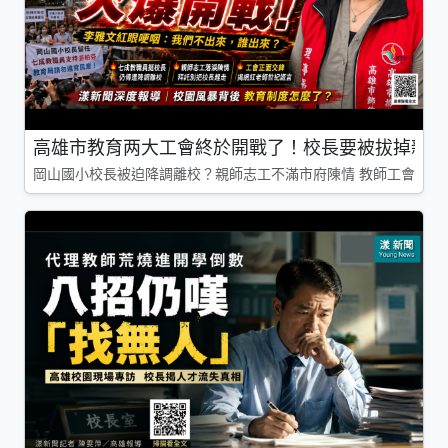
高雄市教育两大工會終於開戰了！校長要被拔掉親師
岡山國小校長被迫降調離校？親師志工不滿市府陳情 教師工會槓上