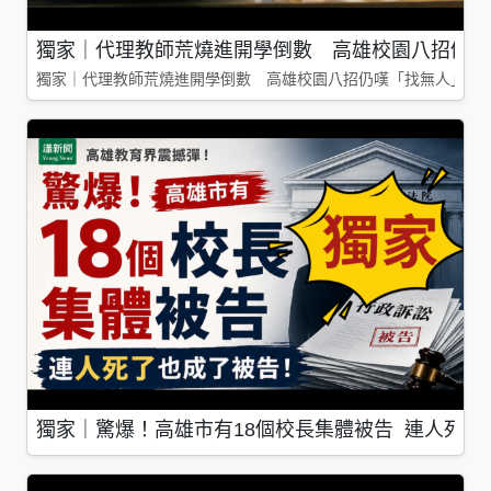
獨家｜代理教師荒燒進開學倒數 高雄校園八招仍嘆
獨家｜代理教師荒燒進開學倒數 高雄校園八招仍嘆「找無人」
獨家｜驚爆！高雄市有18個校長集體被告 連人死了