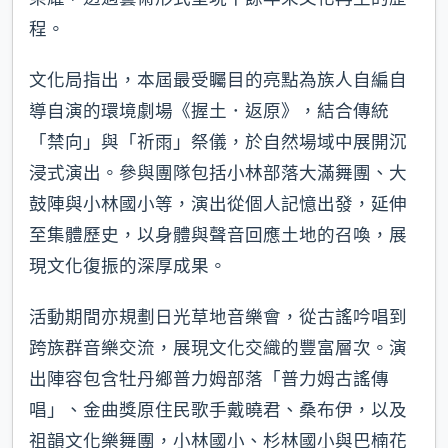
程。
文化局指出，本屆最受矚目的亮點為族人自編自
導自演的環境劇場《握土．返原》，結合傳統
「禁向」與「祈雨」祭儀，於自然場域中展開沉
浸式演出。參與團隊包括小林部落大滿舞團、大
鼓陣與小林國小等，演出從個人記憶出發，延伸
至集體歷史，以身體與聲音回應土地的召喚，展
現文化復振的深厚成果。
活動期間亦規劃日光草地音樂會，從古謠吟唱到
跨族群音樂交流，展現文化交織的豐富層次。演
出陣容包含牡丹鄉普力姆部落「普力姆古謠傳
唱」、金曲獎原住民歌手戴曉君、桑布伊，以及
祖韻文化樂舞團，小林國小、杉林國小與巴楠花