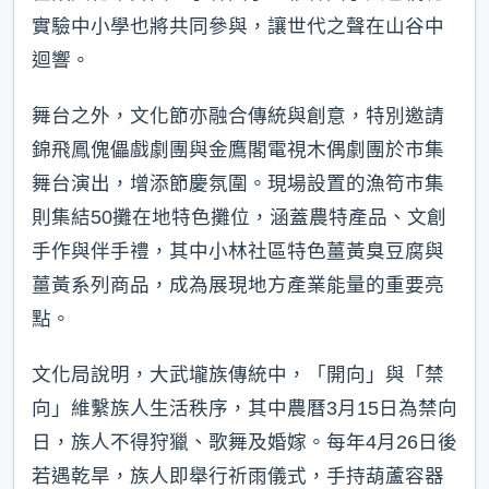
實驗中小學也將共同參與，讓世代之聲在山谷中
迴響。
舞台之外，文化節亦融合傳統與創意，特別邀請
錦飛鳳傀儡戲劇團與金鷹閣電視木偶劇團於市集
舞台演出，增添節慶氛圍。現場設置的漁笱市集
則集結50攤在地特色攤位，涵蓋農特產品、文創
手作與伴手禮，其中小林社區特色薑黃臭豆腐與
薑黃系列商品，成為展現地方產業能量的重要亮
點。
文化局說明，大武壠族傳統中，「開向」與「禁
向」維繫族人生活秩序，其中農曆3月15日為禁向
日，族人不得狩獵、歌舞及婚嫁。每年4月26日後
若遇乾旱，族人即舉行祈雨儀式，手持葫蘆容器